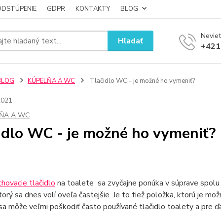
ODSTÚPENIE
GDPR
KONTAKTY
BLOG
Neviet
Hľadať
+421
BLOG
KÚPELŇA A WC
Tlačidlo WC - je možné ho vymeniť?
2021
ŇA A WC
idlo WC - je možné ho vymeniť?
hovacie tlačidlo
na toalete sa zvyčajne ponúka v súprave spolu 
orý sa dnes volí oveľa častejšie. Je to tiež položka, ktorú je m
 sa môže veľmi poškodiť často používané tlačidlo toalety a pre 