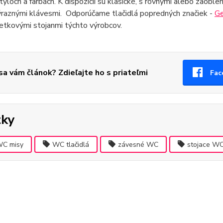
týloch a farbách. K dispozícii sú klasické, s rovnými alebo zaob
ýraznými klávesmi. Odporúčame tlačidlá popredných značiek -
Ge
etkovými stojanmi týchto výrobcov.
 sa vám článok? Zdieľajte ho s priateľmi
Fac
tky
C misy
WC tlačidlá
závesné WC
stojace W