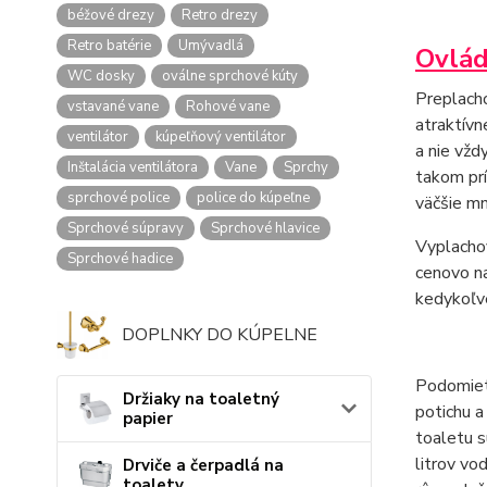
béžové drezy
Retro drezy
Retro batérie
Umývadlá
Ovlád
WC dosky
oválne sprchové kúty
Preplacho
vstavané vane
Rohové vane
atraktívn
ventilátor
kúpeľňový ventilátor
a nie vžd
Inštalácia ventilátora
Vane
Sprchy
takom prí
sprchové police
police do kúpeľne
väčšie mn
Sprchové súpravy
Sprchové hlavice
Vyplachov
Sprchové hadice
cenovo na
kedykoľve
DOPLNKY DO KÚPELNE
Podomietk
Držiaky na toaletný
potichu a
papier
toaletu s
litrov vo
Drviče a čerpadlá na
toalety