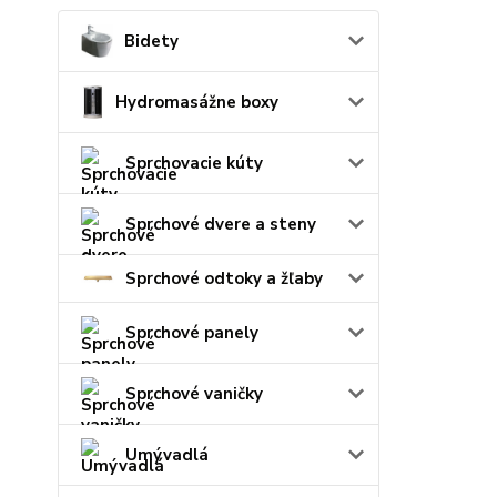
Bidety
Hydromasážne boxy
Sprchovacie kúty
Sprchové dvere a steny
Sprchové odtoky a žľaby
Sprchové panely
Sprchové vaničky
Umývadlá