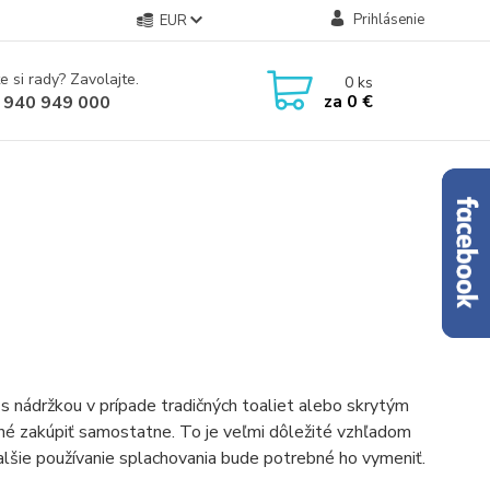
Prihlásenie
EUR
e si rady? Zavolajte.
0
ks
za
0 €
 940 949 000
s nádržkou v prípade tradičných toaliet alebo skrytým
ožné zakúpiť samostatne. To je veľmi dôležité vzhľadom
ďalšie používanie splachovania bude potrebné ho vymeniť.