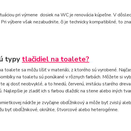
tuáciou pri výmene dosiek na WC je renovácia kúpeľne. V dôsledk
 Pri výbere však nezabudnite, či je technicky kompatibilné, to z
ú typy
tlačidiel na toalete?
na toalete sa môžu líšiť v materiáli, z ktorého sú vyrobené. Najč
Gombíky na toaletu sú ponúkané v rôznych farbách. Môžete si vy
te aj dosť neobvyklé, a to hnedú, červenú, imitáciu starého dreva
ú. Najlepšie je zladiť ich s farbou dlaždíc na stene alebo iných tva
mietkovej nádrže je zvyčajne obdĺžnikový a môže byť zvislý alebo
u byť obdĺžnikové, okrúhle, štvorcové alebo heterogénne.