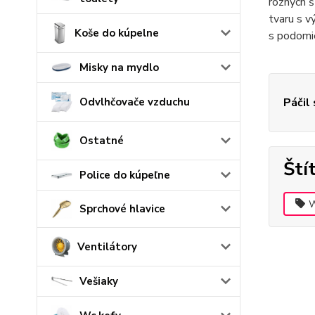
rôznych š
tvaru s v
Koše do kúpelne
s podomi
Misky na mydlo
Odvlhčovače vzduchu
Páčil
Ostatné
Ští
Police do kúpeľne
W
Sprchové hlavice
Ventilátory
Vešiaky