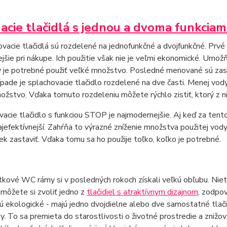
acie tlačidlá s jednou a dvoma funkciam
vacie tlačidlá sú rozdelené na jednofunkčné a dvojfunkčné. Prvé 
ejšie pri nákupe. Ich použitie však nie je veľmi ekonomické. Umo
y je potrebné použiť veľké množstvo. Posledné menované sú zas
pade je splachovacie tlačidlo rozdelené na dve časti. Menej vod
ožstvo. Vďaka tomuto rozdeleniu môžete rýchlo zistiť, ktorý z ni
acie tlačidlo s funkciou STOP je najmodernejšie. Aj keď za tento
jefektívnejší. Zahŕňa to výrazné zníženie množstva použitej vod
k zastaviť. Vďaka tomu sa ho použije toľko, koľko je potrebné.
ové WC rámy si v posledných rokoch získali veľkú obľubu. Niet s
 môžete si zvoliť jedno z
tlačidiel s atraktívnym dizajnom
, zodpov
ú ekologické - majú jedno dvojdielne alebo dve samostatné tlači
dy. To sa premieta do starostlivosti o životné prostredie a zniž