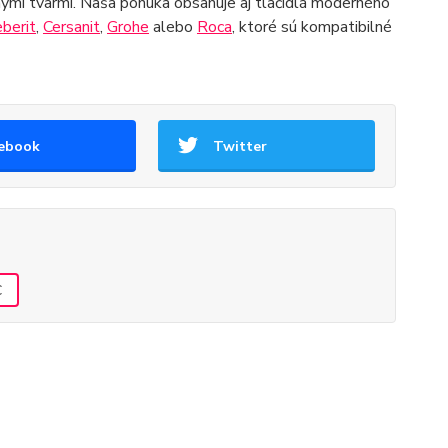
lenými tvarmi. Naša ponuka obsahuje aj tlačidlá moderného
berit
,
Cersanit
,
Grohe
alebo
Roca
, ktoré sú kompatibilné
ebook
Twitter
C