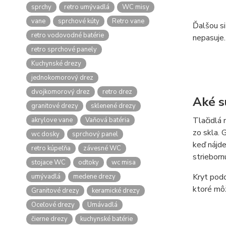
sprchy
retro umývadlá
WC misy
vane
sprchové kúty
Retro vane
Ďalšou si
retro vodovodné batérie
nepasuje.
retro sprchové panely
Kuchynské drezy
jednokomorový drez
dvojkomorový drez
retro drez
Aké s
granitové drezy
sklenené drezy
Tlačidlá 
akrylove vane
Vaňová batéria
zo skla. 
wc dosky
sprchový panel
keď nájde
retro kúpeľňa
závesné WC
strieborn
stojace WC
odtoky
wc misa
Kryt podo
umývadlá
medene drezy
ktoré môž
Granitové drezy
keramické drezy
Oceľové drezy
Umávadlá
čierne drezy
kuchynské batérie