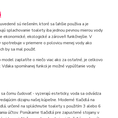
i
uvedené sú riešením, ktoré sa ľahšie používa a je
žňujú splachovanie toalety iba jednou pevnou mierou vody
e ekonomické, ekologické a zároveň funkčnejšie. V
y spotrebuje v priemere o polovicu menej vody ako
ch by sa mal použiť.
 model zaplatíte o niečo viac ako za ostatné, je celkovo
y. Vďaka spomínanej funkcii je možné vypúšťanie vody
a čomu čudovať - ​​vyzerajú esteticky, voda sa odvádza
edajúcim dizajnu našej kúpeľne. Moderné tlačidlá na
dlá, určené na spláchnutie toalety s použitím 3 alebo 6
ovania účtov. Ponúkame tlačidlá pre zapustené stojany v