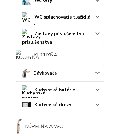
Wc kefy
WC splachovacie tlačidlá
Zostavy príslušenstva
KUCHYŇA
Dávkovače
Kuchynské batérie
Kuchynské drezy
KÚPELŇA A WC