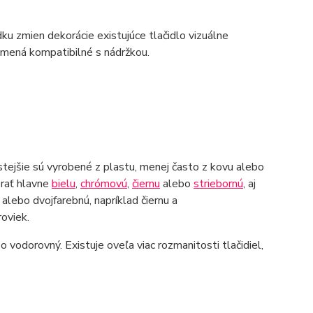
u zmien dekorácie existujúce tlačidlo vizuálne
namená kompatibilné s nádržkou.
astejšie sú vyrobené z plastu, menej často z kovu alebo
brať hlavne
bielu
,
chrómovú
,
čiernu
alebo
striebornú
, aj
 alebo dvojfarebnú, napríklad čiernu a
roviek.
 vodorovný. Existuje oveľa viac rozmanitosti tlačidiel,