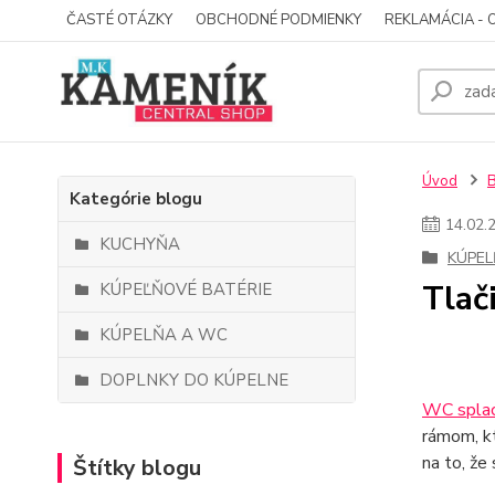
ČASTÉ OTÁZKY
OBCHODNÉ PODMIENKY
REKLAMÁCIA - 
Úvod
Kategórie blogu
14
.
02
.
KUCHYŇA
KÚPEL
Tlač
KÚPEĽŇOVÉ BATÉRIE
KÚPELŇA A WC
DOPLNKY DO KÚPELNE
WC splac
rámom, kt
na to, že
Štítky blogu