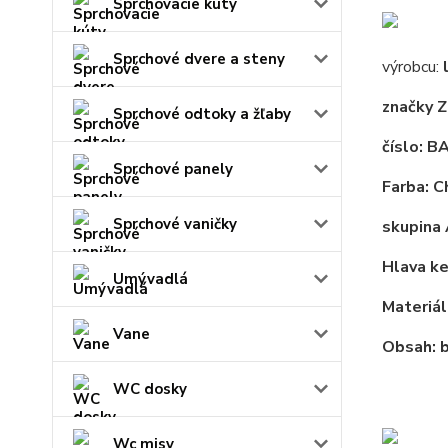
Sprchovacie kúty
Sprchové dvere a steny
výrobcu:
značky
Z
Sprchové odtoky a žľaby
číslo:
BA
Sprchové panely
Farba:
C
Sprchové vaničky
skupina
Hlava
ke
Umývadlá
Materiál
Vane
Obsah:
b
WC dosky
Wc misy