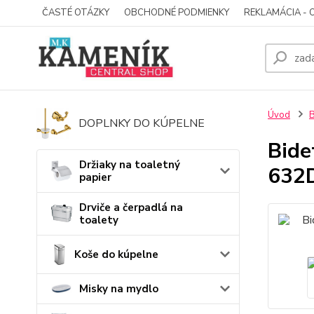
ČASTÉ OTÁZKY
OBCHODNÉ PODMIENKY
REKLAMÁCIA - 
Úvod
B
DOPLNKY DO KÚPELNE
Bide
Držiaky na toaletný
632
papier
Drviče a čerpadlá na
toalety
Koše do kúpelne
Misky na mydlo