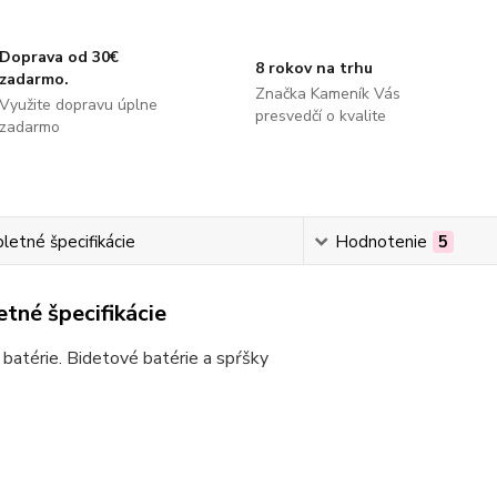
Doprava od 30€
8 rokov na trhu
zadarmo.
Značka Kameník Vás
Využite dopravu úplne
presvedčí o kvalite
zadarmo
etné špecifikácie
Hodnotenie
5
tné špecifikácie
batérie. Bidetové batérie a spŕšky