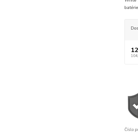
White 
batéri
Dos
12
104
Číslo p