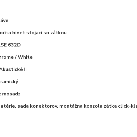
láve
orita
bidet stojaci so zátkou
SE 632D
hrome / White
 Akustické
II
ramický
:
mosadz
atérie, sada konektorov, montážna konzola zátka click-kl