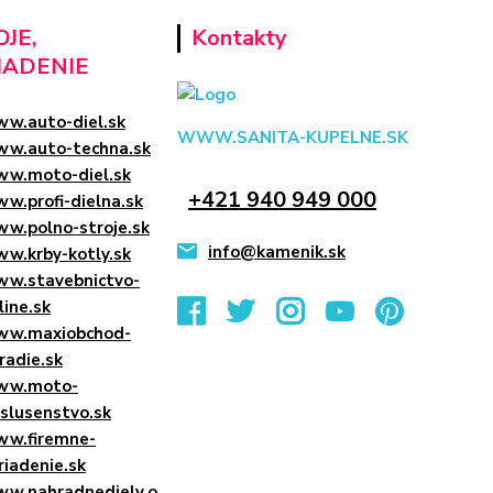
JE,
Kontakty
IADENIE
w.auto-diel.sk
WWW.SANITA-KUPELNE.SK
w.auto-techna.sk
w.moto-diel.sk
+421 940 949 000
w.profi-dielna.sk
w.polno-stroje.sk
info@kamenik.sk
w.krby-kotly.sk
w.stavebnictvo-
line.sk
w.maxiobchod-
radie.sk
ww.moto-
islusenstvo.sk
w.firemne-
riadenie.sk
w.nahradnediely.o