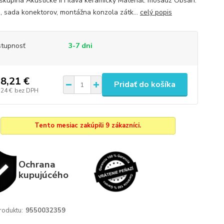
skupina Akustické II Hlava keramický Materiál: mosadz Obsah:
e, sada konektorov, montážna konzola zátk...
celý popis
tupnosť
3-7 dni
8,21 €
Pridať do košíka
,24 €
bez DPH
Tento mesiac zakúpili 9 zákazníci.
Ochrana
kupujúcého
roduktu:
9550032359