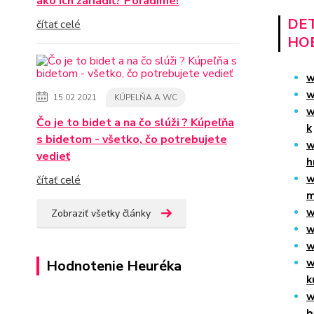
ako ich zariadiť? Poradíme!
DET
čítať celé
HO
w
w
15.02.2021
KÚPELŇA A WC
w
Čo je to bidet a na čo slúži ? Kúpeľňa
k
s bidetom - všetko, čo potrebujete
w
vedieť
h
w
čítať celé
m
w
Zobraziť všetky články
w
w
w
Hodnotenie Heuréka
k
w
b