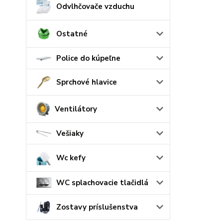
Odvlhčovače vzduchu
Ostatné
Police do kúpeľne
Sprchové hlavice
Ventilátory
Vešiaky
Wc kefy
WC splachovacie tlačidlá
Zostavy príslušenstva