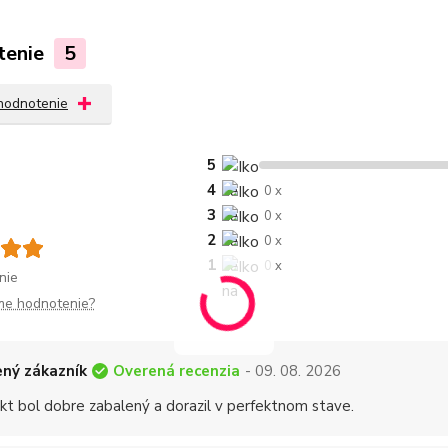
tenie
5
 hodnotenie
5
4
0 x
3
0 x
2
0 x
1
0 x
nie
me hodnotenie?
Overená recenzia
ný zákazník
- 09. 08. 2026
kt bol dobre zabalený a dorazil v perfektnom stave.