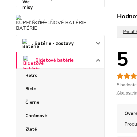
Hodno
KÚPEĽŇOVÉ BATÉRIE
Pridať
Batérie - zostavy
5
Bidetové batérie
Retro
5 hodnote
Biele
Ako overí
Čierne
Overe
Chrómové
Produ
Zlaté