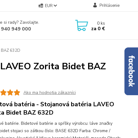
Prihlásenie
EUR
e si rady? Zavolajte.
0
ks
za
0 €
 940 949 000
et BAZ 632D
a LAVEO Zorita Bidet BAZ
Ako ma hodnotia zákazníci
tová batéria - Stojanová batéria LAVEO
ta Bidet BAZ 632D
vé batérie. Bidetové batérie a spŕšky výrobcu: láve značky
 bidet stojaci so zátkou číslo: BASE 632D Farba: Chrome /