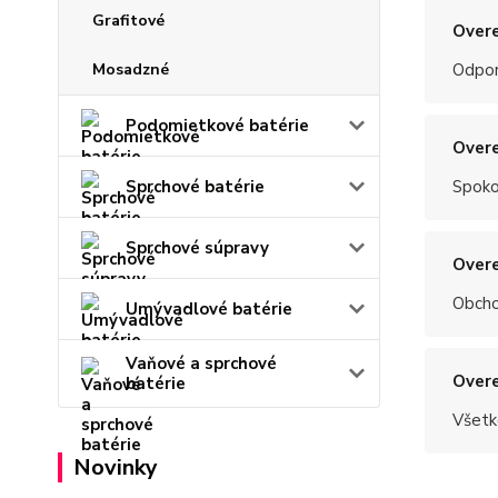
Grafitové
Overe
Odpo
Mosadzné
Podomietkové batérie
Overe
Spoko
Sprchové batérie
Sprchové súpravy
Overe
Obchod
Umývadlové batérie
Vaňové a sprchové
Overe
batérie
Všetk
Novinky