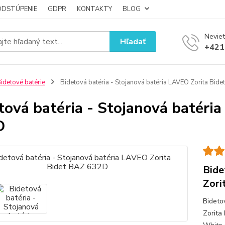
ODSTÚPENIE
GDPR
KONTAKTY
BLOG
Neviet
Hľadať
+421
idetové batérie
Bidetová batéria - Stojanová batéria LAVEO Zorita Bid
tová batéria - Stojanová batéri
D
Bide
Zori
Bideto
Zorita