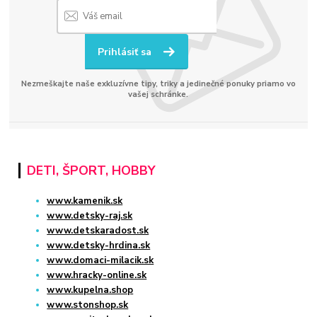
Prihlásiť sa
Nezmeškajte naše exkluzívne tipy, triky a jedinečné ponuky priamo vo
vašej schránke.
DETI, ŠPORT, HOBBY
www.kamenik.sk
www.detsky-raj.sk
www.detskaradost.sk
www.detsky-hrdina.sk
www.domaci-milacik.sk
www.hracky-online.sk
www.kupelna.shop
www.stonshop.sk