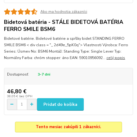
Ako ma hodnotia zákazníci
Bidetová batéria - STÁLE BIDETOVÁ BATÉRIA
FERRO SMILE BSM6
Bidetové batérie. Bidetové batérie a spŕšky bidet STANDING FERRO
SMILE BSM6 < div class = "_ 2d49e_5pK0q"> Vlastnosti Výrobca: Ferro
Series: Úsmev No: BSM6 Montáž: Standing Type: Single Lever Typ:
Normálny Farba: chróm stopper: áno EAN: 59010956092...
celý popis
Dostupnosť
3-7 dni
46,80 €
38,05 €
bez DPH
Pridať do košíka
Tento mesiac zakúpili 1 zákazníci.