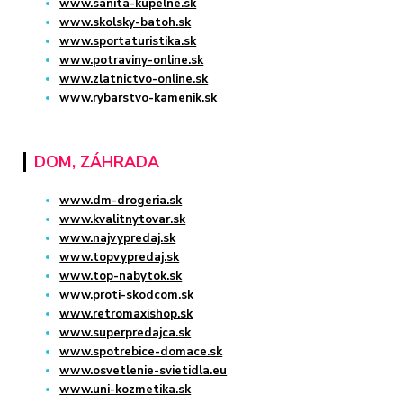
www.sanita-kupelne.sk
www.skolsky-batoh.sk
www.sportaturistika.sk
www.potraviny-online.sk
www.zlatnictvo-online.sk
www.rybarstvo-kamenik.sk
DOM, ZÁHRADA
www.dm-drogeria.sk
www.kvalitnytovar.sk
www.najvypredaj.sk
www.topvypredaj.sk
www.top-nabytok.sk
www.proti-skodcom.sk
www.retromaxishop.sk
www.superpredajca.sk
www.spotrebice-domace.sk
www.osvetlenie-svietidla.eu
www.uni-kozmetika.sk