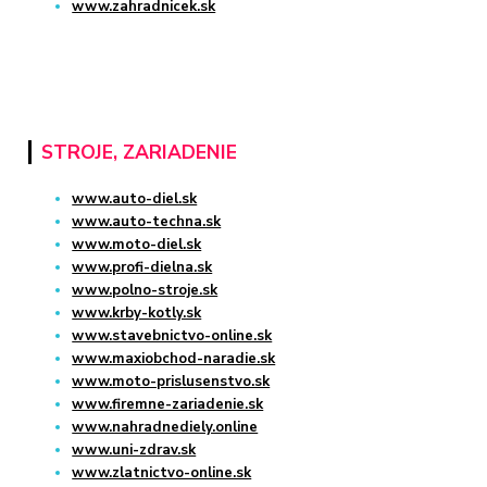
www.zahradnicek.sk
STROJE, ZARIADENIE
www.auto-diel.sk
www.auto-techna.sk
www.moto-diel.sk
www.profi-dielna.sk
www.polno-stroje.sk
www.krby-kotly.sk
www.stavebnictvo-online.sk
www.maxiobchod-naradie.sk
www.moto-prislusenstvo.sk
www.firemne-zariadenie.sk
www.nahradnediely.online
www.uni-zdrav.sk
www.zlatnictvo-online.sk