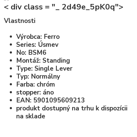
< div class = "_ 2d49e_5pK0q">
Vlastnosti
Výrobca: Ferro
Series: Úsmev
No: BSM6
Montáž: Standing
Type: Single Lever
Typ: Normálny
Farba: chróm
stopper: áno
EAN: 5901095609213
produkt dostupný na trhu k dispozícii
na sklade