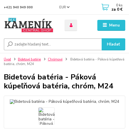
0
ks
EUR
+421 940 949 000
za
0 €
Menu
Hľadať
Úvod
Bidetové batérie
Chrómové
Bidetová batéria - Páková kúpeľňová
batéria, chróm, M24
Bidetová batéria - Páková
kúpeľňová batéria, chróm, M24