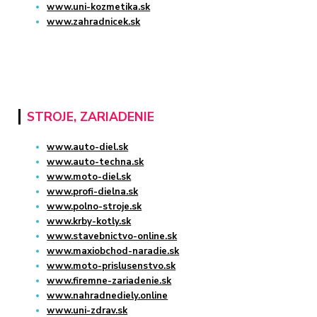
www.uni-kozmetika.sk
www.zahradnicek.sk
STROJE, ZARIADENIE
www.auto-diel.sk
www.auto-techna.sk
www.moto-diel.sk
www.profi-dielna.sk
www.polno-stroje.sk
www.krby-kotly.sk
www.stavebnictvo-online.sk
www.maxiobchod-naradie.sk
www.moto-prislusenstvo.sk
www.firemne-zariadenie.sk
www.nahradnediely.online
www.uni-zdrav.sk