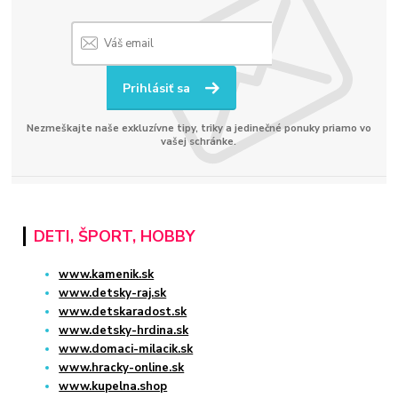
Prihlásiť sa
Nezmeškajte naše exkluzívne tipy, triky a jedinečné ponuky priamo vo
vašej schránke.
DETI, ŠPORT, HOBBY
www.kamenik.sk
www.detsky-raj.sk
www.detskaradost.sk
www.detsky-hrdina.sk
www.domaci-milacik.sk
www.hracky-online.sk
www.kupelna.shop