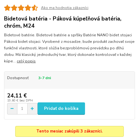
Ako ma hodnotia zákazníci
Bidetová batéria - Páková kúpeľňová batéria,
chróm, M24
Bidetové batérie. Bidetové batérie a spŕšky Batérie NANO bidet stojaci
Páková bidet stojaci. Vyrobené z mosadze, bude produkt zachovať svoje
funkčné vlastnosti, ktoré slúžia bezproblémovú prevádzku po dlhú
dobu. Má klasický, jednoduchý tvar, ktorý dokonale kontrolovať v každej
kúpe...
celý popis
Dostupnosť
3-7 dni
24,11 €
19,60 €
bez DPH
Pridať do košíka
Tento mesiac zakúpili 3 zákazníci.