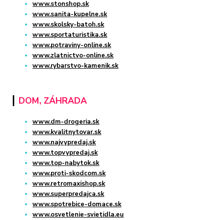
www.stonshop.sk
www.sanita-kupelne.sk
www.skolsky-batoh.sk
www.sportaturistika.sk
www.potraviny-online.sk
www.zlatnictvo-online.sk
www.rybarstvo-kamenik.sk
DOM, ZÁHRADA
www.dm-drogeria.sk
www.kvalitnytovar.sk
www.najvypredaj.sk
www.topvypredaj.sk
www.top-nabytok.sk
www.proti-skodcom.sk
www.retromaxishop.sk
www.superpredajca.sk
www.spotrebice-domace.sk
www.osvetlenie-svietidla.eu