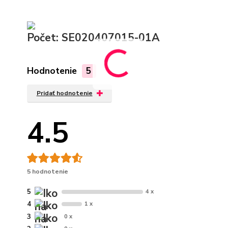
Počet: SE020407015-01A
Hodnotenie
5
Pridať hodnotenie
4.5
5 hodnotenie
5
4 x
4
1 x
3
0 x