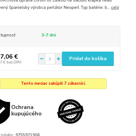
povrchová úprava chróm so zátkou na tlačidlo klapka head
vený španielsky výrobca perlátor Neoperl Typ batérie: b...
celý
tupnosť
3-7 dni
7,06 €
Pridať do košíka
17 €
bez DPH
Tento mesiac zakúpili 7 zákazníci.
Ochrana
kupujúcého
roduktu:
9755971906