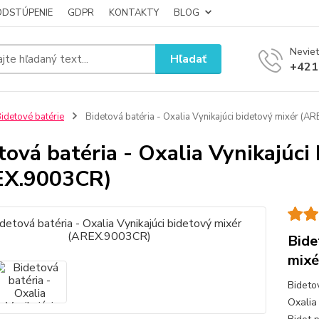
ODSTÚPENIE
GDPR
KONTAKTY
BLOG
Neviet
Hľadať
+421
idetové batérie
Bidetová batéria - Oxalia Vynikajúci bidetový mixér (
tová batéria - Oxalia Vynikajúci
EX.9003CR)
Bide
mixé
Bideto
Oxalia