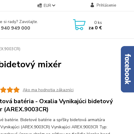
Prihlásenie
EUR
e si rady? Zavolajte.
0
ks
za
0 €
 940 949 000
AREX.9003CR)
 bidetový mixér
Ako ma hodnotia zákazníci
tová batéria - Oxalia Vynikajúci bidetový
r (AREX.9003CR)
vé batérie. Bidetové batérie a spŕšky bidetová armatúra
 Vynikajúci (AREX.9003CR) Vynikajúci AREX.9003CR Typ: