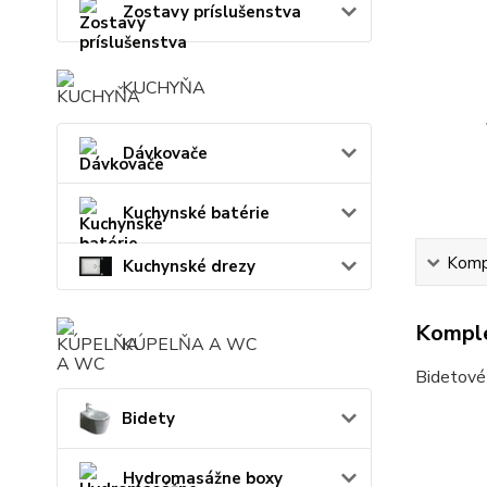
Zostavy príslušenstva
KUCHYŇA
Dávkovače
Kuchynské batérie
Kompl
Kuchynské drezy
Komple
KÚPELŇA A WC
Bidetové 
Bidety
Hydromasážne boxy