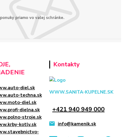
 ponuky priamo vo vašej schránke.
JE,
Kontakty
IADENIE
w.auto-diel.sk
WWW.SANITA-KUPELNE.SK
w.auto-techna.sk
w.moto-diel.sk
+421 940 949 000
w.profi-dielna.sk
w.polno-stroje.sk
info@kamenik.sk
w.krby-kotly.sk
w.stavebnictvo-