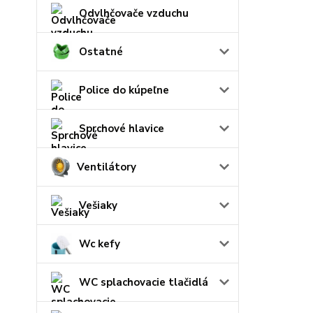
Odvlhčovače vzduchu
Ostatné
Police do kúpeľne
Sprchové hlavice
Ventilátory
Vešiaky
Wc kefy
WC splachovacie tlačidlá