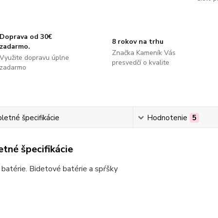
Doprava od 30€
8 rokov na trhu
zadarmo.
Značka Kameník Vás
Využite dopravu úplne
presvedčí o kvalite
zadarmo
etné špecifikácie
Hodnotenie
5
tné špecifikácie
batérie. Bidetové batérie a spŕšky