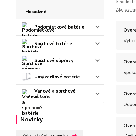
5 hodnote
Ako overí
Mosadzné
Podomietkové batérie
Overe
Výbor
Sprchové batérie
Sprchové súpravy
Overe
Spoko
Umývadlové batérie
Vaňové a sprchové
Overe
batérie
Odpo
Novinky
Overe
Zobraziť všetky novinky