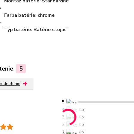
Montáž batérie:
Štandardné
Farba batérie:
chrome
Typ batérie:
Batérie stojaci
tenie
5
 hodnotenie
5
4
0 x
3
0 x
2
0 x
1
0 x