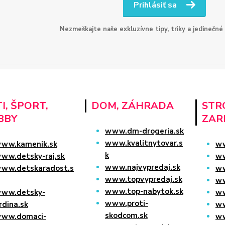
Prihlásiť sa
Nezmeškajte naše exkluzívne tipy, triky a jedinečné
I, ŠPORT,
DOM, ZÁHRADA
STRO
BBY
ZAR
www.dm-drogeria.sk
www.kvalitnytovar.s
ww.kamenik.sk
ww
k
ww.detsky-raj.sk
ww
www.najvypredaj.sk
ww.detskaradost.s
ww
www.topvypredaj.sk
ww
www.top-nabytok.sk
ww.detsky-
ww
www.proti-
rdina.sk
ww
skodcom.sk
ww.domaci-
ww