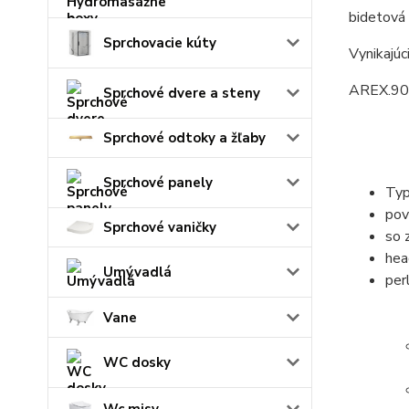
bidetová
Sprchovacie kúty
Vynikajúc
AREX.9
Sprchové dvere a steny
Sprchové odtoky a žľaby
Sprchové panely
Typ
pov
Sprchové vaničky
so 
hea
Umývadlá
per
Vane
WC dosky