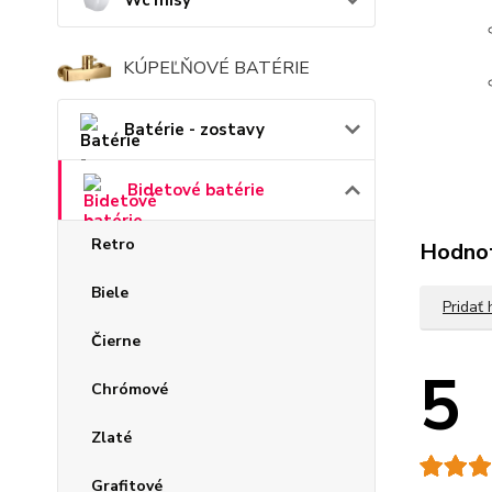
Wc misy
KÚPEĽŇOVÉ BATÉRIE
Batérie - zostavy
Bidetové batérie
Retro
Hodno
Biele
Pridať
Čierne
5
Chrómové
Zlaté
Grafitové