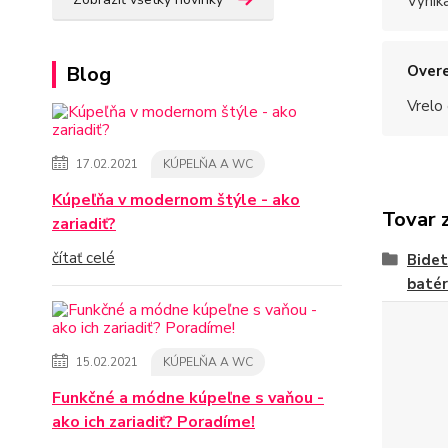
Vynik
Blog
Overe
Vrelo
17.02.2021
KÚPELŇA A WC
Kúpeľňa v modernom štýle - ako
Tovar 
zariadiť?
čítať celé
Bide
batér
15.02.2021
KÚPELŇA A WC
Funkčné a módne kúpeľne s vaňou -
ako ich zariadiť? Poradíme!