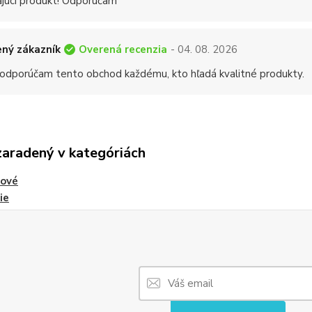
ajúci produkt! Odporúčam
Overená recenzia
ný zákazník
- 04. 08. 2026
 odporúčam tento obchod každému, kto hľadá kvalitné produkty.
zaradený v kategóriách
tové
ie