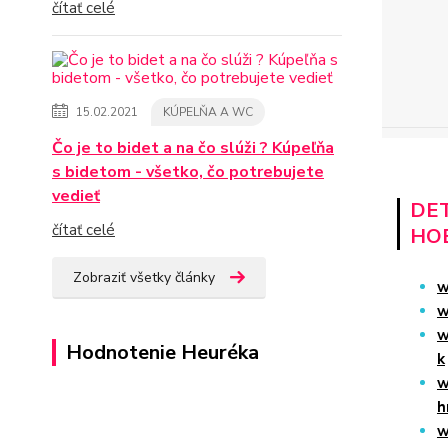
čítať celé
15.02.2021
KÚPELŇA A WC
Čo je to bidet a na čo slúži ? Kúpeľňa
s bidetom - všetko, čo potrebujete
vedieť
DET
čítať celé
HO
Zobraziť všetky články
w
w
w
Hodnotenie Heuréka
k
w
h
w