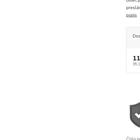
Bidet 
preslá
popis
Dos
11
95,
Číslo p