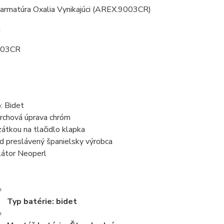
 armatúra Oxalia Vynikajúci (AREX.9003CR)
i
003CR
: Bidet
rchová úprava chróm
zátkou na tlačidlo klapka
d preslávený španielsky výrobca
látor Neoperl
Typ batérie:
bidet