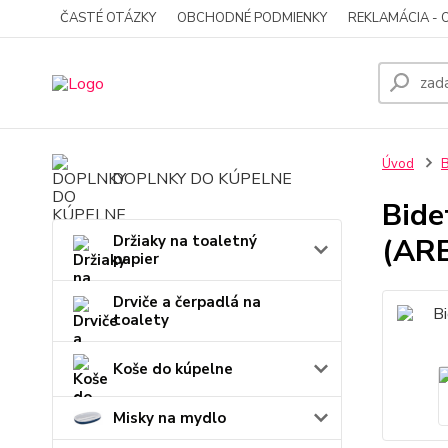
ČASTÉ OTÁZKY
OBCHODNÉ PODMIENKY
REKLAMÁCIA - 
Úvod
B
DOPLNKY DO KÚPELNE
Bide
Držiaky na toaletný
(AR
papier
Drviče a čerpadlá na
toalety
Koše do kúpelne
Misky na mydlo