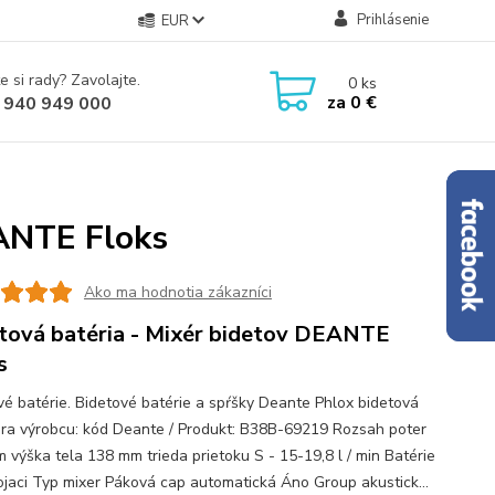
Prihlásenie
EUR
e si rady? Zavolajte.
0
ks
za
0 €
 940 949 000
EANTE Floks
Ako ma hodnotia zákazníci
tová batéria - Mixér bidetov DEANTE
s
vé batérie. Bidetové batérie a spŕšky Deante Phlox bidetová
ra výrobcu: kód Deante / Produkt: B38B-69219 Rozsah poter
 výška tela 138 mm trieda prietoku S - 15-19,8 l / min Batérie
ojaci Typ mixer Páková cap automatická Áno Group akustick...