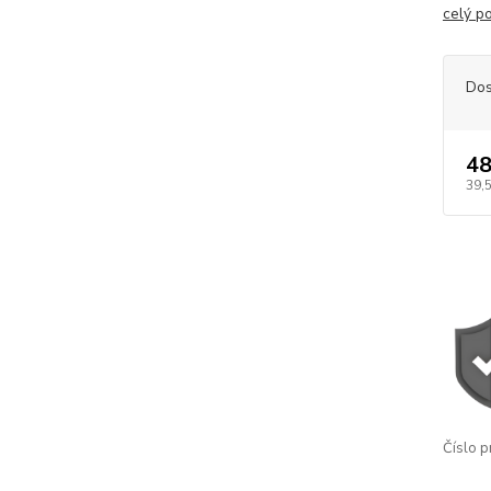
celý p
Dos
48
39,
Číslo p