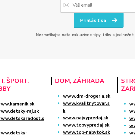
Prihlásiť sa
Nezmeškajte naše exkluzívne tipy, triky a jedinečné
I, ŠPORT,
DOM, ZÁHRADA
STRO
BBY
ZAR
www.dm-drogeria.sk
www.kvalitnytovar.s
ww.kamenik.sk
ww
k
ww.detsky-raj.sk
ww
www.najvypredaj.sk
ww.detskaradost.s
ww
www.topvypredaj.sk
ww
www.top-nabytok.sk
ww.detsky-
ww