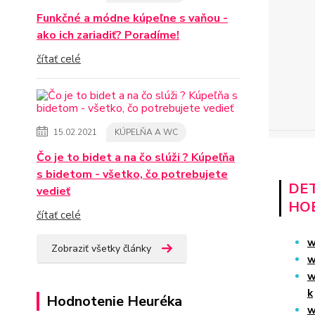
Funkčné a módne kúpeľne s vaňou -
ako ich zariadiť? Poradíme!
čítať celé
15.02.2021
KÚPELŇA A WC
Čo je to bidet a na čo slúži ? Kúpeľňa
s bidetom - všetko, čo potrebujete
DET
vedieť
HO
čítať celé
w
Zobraziť všetky články
w
w
k
Hodnotenie Heuréka
w