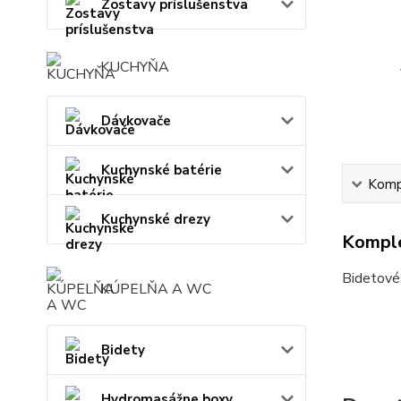
Zostavy príslušenstva
KUCHYŇA
Dávkovače
Kuchynské batérie
Kompl
Kuchynské drezy
Komple
Bidetové 
KÚPELŇA A WC
Bidety
Hydromasážne boxy