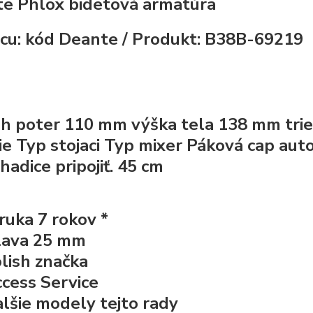
e Phlox bidetová armatúra
cu: kód Deante / Produkt: B38B-69219
h poter
110 mm
výška tela
138 mm
tri
ie Typ
stojaci
Typ mixer
Páková
cap aut
hadice pripojiť.
45 cm
ruka 7 rokov *
lava 25 mm
lish značka
cess Service
lšie modely tejto rady