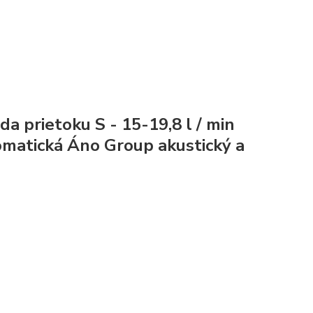
eda prietoku
S - 15-19,8 l / min
omatická
Áno
Group akustický
a