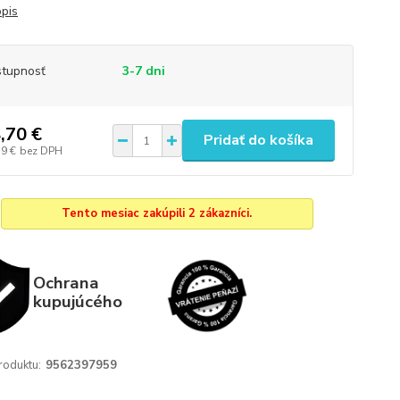
opis
tupnosť
3-7 dni
,70 €
Pridať do košíka
59 €
bez DPH
Tento mesiac zakúpili 2 zákazníci.
Ochrana
kupujúcého
roduktu:
9562397959