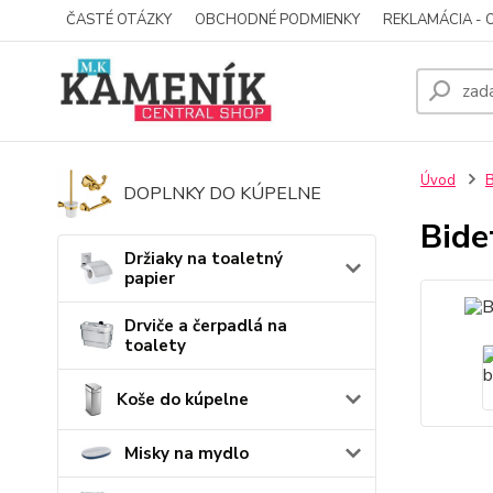
ČASTÉ OTÁZKY
OBCHODNÉ PODMIENKY
REKLAMÁCIA - 
Úvod
B
DOPLNKY DO KÚPELNE
Bide
Držiaky na toaletný
papier
Drviče a čerpadlá na
toalety
Koše do kúpelne
Misky na mydlo