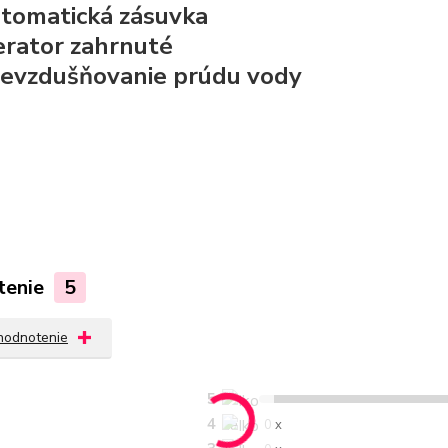
tomatická zásuvka
rator zahrnuté
evzdušňovanie prúdu vody
tenie
5
 hodnotenie
5
4
0 x