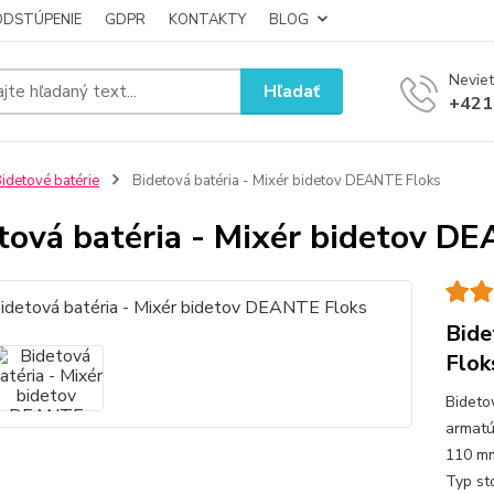
ODSTÚPENIE
GDPR
KONTAKTY
BLOG
Neviet
Hľadať
+421
idetové batérie
Bidetová batéria - Mixér bidetov DEANTE Floks
tová batéria - Mixér bidetov D
Bide
Flok
Bideto
armatú
110 mm
Typ st