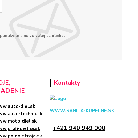
 ponuky priamo vo vašej schránke.
JE,
Kontakty
IADENIE
w.auto-diel.sk
WWW.SANITA-KUPELNE.SK
w.auto-techna.sk
w.moto-diel.sk
+421 940 949 000
w.profi-dielna.sk
w.polno-stroje.sk