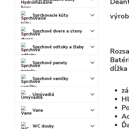
Deant
výrob
Sprchovacie kúty
Sprchové dvere a steny
Sprchové odtoky a žľaby
Rozsa
Batér
Sprchové panely
dĺžka 
Sprchové vaničky
zá
Umývadlá
H
Po
Vane
Ac
Ďa
WC dosky