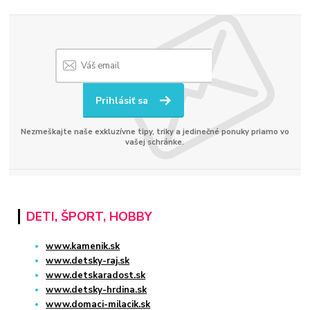
Prihlásiť sa
Nezmeškajte naše exkluzívne tipy, triky a jedinečné ponuky priamo vo
vašej schránke.
DETI, ŠPORT, HOBBY
www.kamenik.sk
www.detsky-raj.sk
www.detskaradost.sk
www.detsky-hrdina.sk
www.domaci-milacik.sk