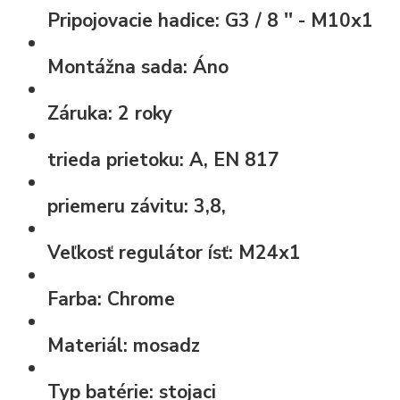
Pripojovacie hadice:
G3 / 8 '' - M10x1
Montážna sada:
Áno
Záruka:
2 roky
trieda prietoku:
A, EN 817
priemeru závitu:
3,8,
Veľkosť regulátor ísť:
M24x1
Farba:
Chrome
Materiál:
mosadz
Typ batérie:
stojaci