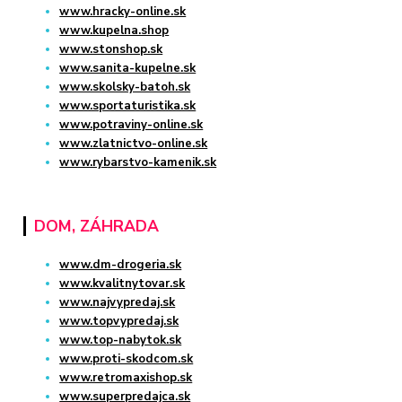
www.hracky-online.sk
www.kupelna.shop
www.stonshop.sk
www.sanita-kupelne.sk
www.skolsky-batoh.sk
www.sportaturistika.sk
www.potraviny-online.sk
www.zlatnictvo-online.sk
www.rybarstvo-kamenik.sk
DOM, ZÁHRADA
www.dm-drogeria.sk
www.kvalitnytovar.sk
www.najvypredaj.sk
www.topvypredaj.sk
www.top-nabytok.sk
www.proti-skodcom.sk
www.retromaxishop.sk
www.superpredajca.sk