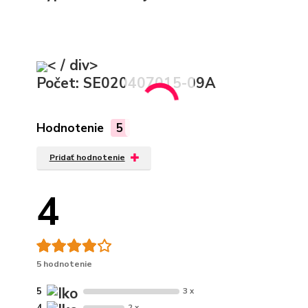
< / div>
Počet: SE020407015-09A
Hodnotenie
5
Pridať hodnotenie
4
5 hodnotenie
5
3 x
4
2 x