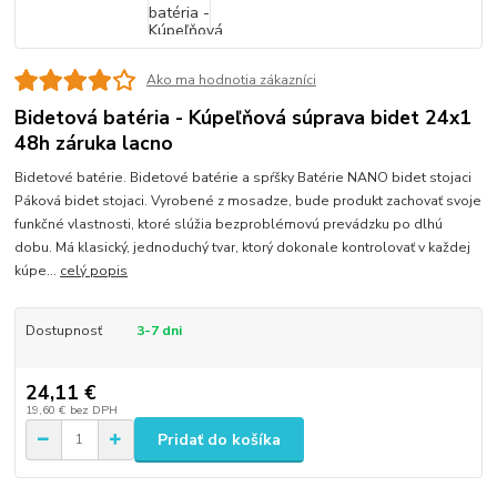
Ako ma hodnotia zákazníci
Bidetová batéria - Kúpeľňová súprava bidet 24x1
48h záruka lacno
Bidetové batérie. Bidetové batérie a spŕšky Batérie NANO bidet stojaci
Páková bidet stojaci. Vyrobené z mosadze, bude produkt zachovať svoje
funkčné vlastnosti, ktoré slúžia bezproblémovú prevádzku po dlhú
dobu. Má klasický, jednoduchý tvar, ktorý dokonale kontrolovať v každej
kúpe...
celý popis
Dostupnosť
3-7 dni
24,11 €
19,60 €
bez DPH
Pridať do košíka