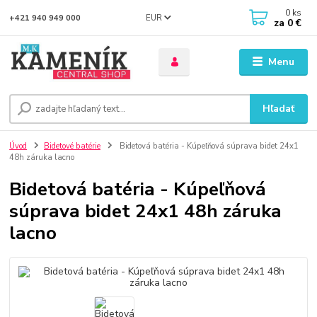
0
ks
EUR
+421 940 949 000
za
0 €
Menu
Hľadať
Úvod
Bidetové batérie
Bidetová batéria - Kúpeľňová súprava bidet 24x1
48h záruka lacno
Bidetová batéria - Kúpeľňová
súprava bidet 24x1 48h záruka
lacno