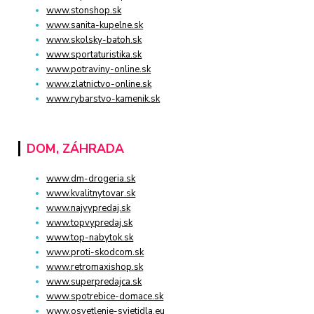
www.stonshop.sk
www.sanita-kupelne.sk
www.skolsky-batoh.sk
www.sportaturistika.sk
www.potraviny-online.sk
www.zlatnictvo-online.sk
www.rybarstvo-kamenik.sk
DOM, ZÁHRADA
www.dm-drogeria.sk
www.kvalitnytovar.sk
www.najvypredaj.sk
www.topvypredaj.sk
www.top-nabytok.sk
www.proti-skodcom.sk
www.retromaxishop.sk
www.superpredajca.sk
www.spotrebice-domace.sk
www.osvetlenie-svietidla.eu