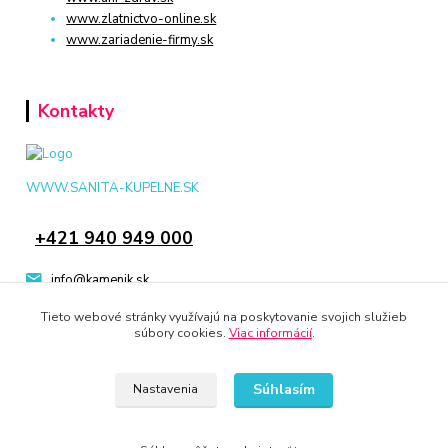
www.zlatnictvo-online.sk
www.zariadenie-firmy.sk
Kontakty
WWW.SANITA-KUPELNE.SK
+421 940 949 000
info@kamenik.sk
Tieto webové stránky využívajú na poskytovanie svojich služieb
súbory cookies.
Viac informácií
.
Súhlasím
Nastavenia
© 2024 Všetky práva vyhradené KAMENIK.SK
Vytvorené na
Eshop-rychlo.sk