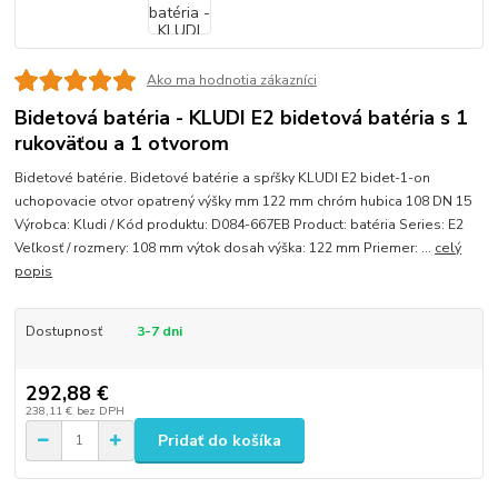
Ako ma hodnotia zákazníci
Bidetová batéria - KLUDI E2 bidetová batéria s 1
rukoväťou a 1 otvorom
Bidetové batérie. Bidetové batérie a spŕšky KLUDI E2 bidet-1-on
uchopovacie otvor opatrený výšky mm 122 mm chróm hubica 108 DN 15
Výrobca: Kludi / Kód produktu: D084-667EB Product: batéria Series: E2
Veľkosť / rozmery: 108 mm výtok dosah výška: 122 mm Priemer: ...
celý
popis
Dostupnosť
3-7 dni
292,88 €
238,11 €
bez DPH
Pridať do košíka