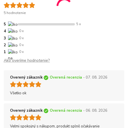
5 hodnotenie
5
5 x
4
0 x
3
0 x
2
0 x
1
0 x
Ako overíme hodnotenie?
Overený zákazník
Overená recenzia
- 07. 08. 2026
Všetko ok
Overený zákazník
Overená recenzia
- 06. 08. 2026
Veľmi spokojný s nákupom, produkt splnil očakávanie