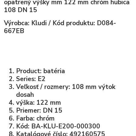
opatrený výšky mm 122 mm chróm hubica
108 DN 15
Výrobca: Kludi / Kód produktu: D084-
667EB
Product: batéria
Series: E2
Veľkosť / rozmery: 108 mm výtok
dosah
výška: 122 mm
Priemer: DN 15
Farba: chróm
Kód: BA-KLU-E200-000300
Katalógové číslo: 492160575