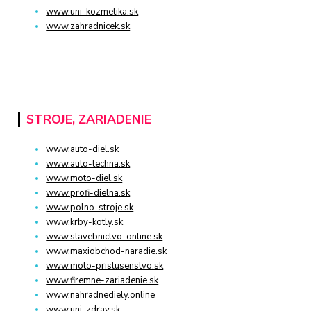
www.uni-kozmetika.sk
www.zahradnicek.sk
STROJE, ZARIADENIE
www.auto-diel.sk
www.auto-techna.sk
www.moto-diel.sk
www.profi-dielna.sk
www.polno-stroje.sk
www.krby-kotly.sk
www.stavebnictvo-online.sk
www.maxiobchod-naradie.sk
www.moto-prislusenstvo.sk
www.firemne-zariadenie.sk
www.nahradnediely.online
www.uni-zdrav.sk