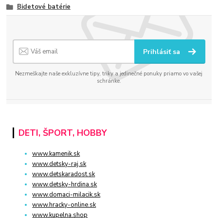
Bidetové batérie
Prihlásiť sa
Nezmeškajte naše exkluzívne tipy, triky a jedinečné ponuky priamo vo vašej
schránke.
DETI, ŠPORT, HOBBY
www.kamenik.sk
www.detsky-raj.sk
www.detskaradost.sk
www.detsky-hrdina.sk
www.domaci-milacik.sk
www.hracky-online.sk
www.kupelna.shop