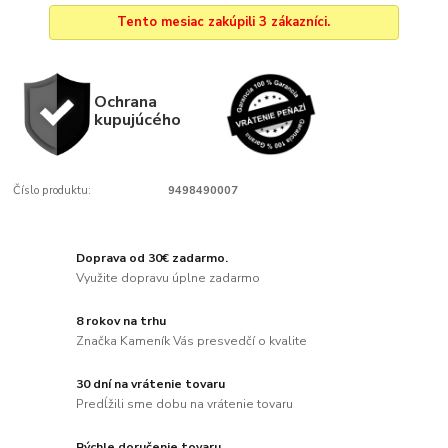
Tento mesiac zakúpili 3 zákazníci.
Ochrana
kupujúcého
Číslo produktu:
9498490007
Doprava od 30€ zadarmo.
Využite dopravu úplne zadarmo
8 rokov na trhu
Značka Kameník Vás presvedčí o kvalite
30 dní na vrátenie tovaru
Predĺžili sme dobu na vrátenie tovaru
Rýchle doručenie tovaru