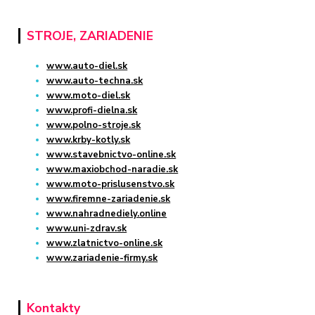
STROJE, ZARIADENIE
www.auto-diel.sk
www.auto-techna.sk
www.moto-diel.sk
www.profi-dielna.sk
www.polno-stroje.sk
www.krby-kotly.sk
www.stavebnictvo-online.sk
www.maxiobchod-naradie.sk
www.moto-prislusenstvo.sk
www.firemne-zariadenie.sk
www.nahradnediely.online
www.uni-zdrav.sk
www.zlatnictvo-online.sk
www.zariadenie-firmy.sk
Kontakty