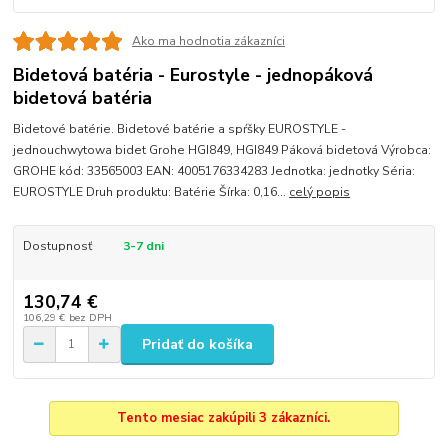
Ako ma hodnotia zákazníci
Bidetová batéria - Eurostyle - jednopáková
bidetová batéria
Bidetové batérie. Bidetové batérie a spŕšky EUROSTYLE -
jednouchwytowa bidet Grohe HGI849, HGI849 Páková bidetová Výrobca:
GROHE kód: 33565003 EAN: 4005176334283 Jednotka: jednotky Séria:
EUROSTYLE Druh produktu: Batérie Šírka: 0,16...
celý popis
Dostupnosť
3-7 dni
130,74 €
106,29 €
bez DPH
Pridať do košíka
Tento mesiac zakúpili 3 zákazníci.