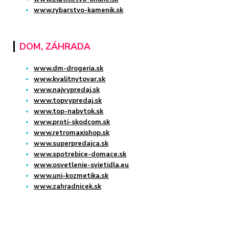
www.rybarstvo-kamenik.sk
DOM, ZÁHRADA
www.dm-drogeria.sk
www.kvalitnytovar.sk
www.najvypredaj.sk
www.topvypredaj.sk
www.top-nabytok.sk
www.proti-skodcom.sk
www.retromaxishop.sk
www.superpredajca.sk
www.spotrebice-domace.sk
www.osvetlenie-svietidla.eu
www.uni-kozmetika.sk
www.zahradnicek.sk