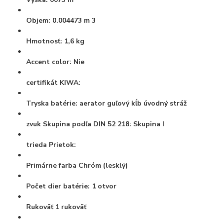
Objem:
0.004473 m 3
Hmotnosť:
1,6 kg
Accent color:
Nie
certifikát KIWA:
Tryska batérie:
aerator guľový kĺb úvodný stráž
zvuk Skupina podľa DIN 52 218:
Skupina I
trieda
Prietok:
Primárne farba
Chróm (lesklý)
Počet dier batérie:
1 otvor
Rukoväť
1 rukoväť