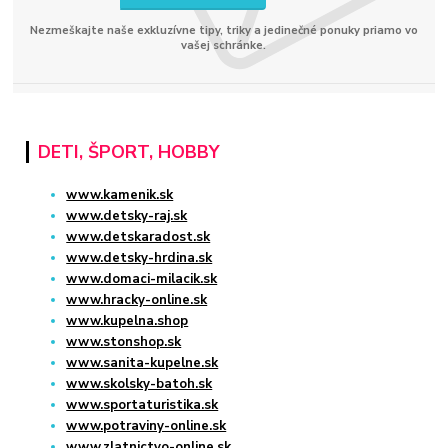
Nezmeškajte naše exkluzívne tipy, triky a jedinečné ponuky priamo vo
vašej schránke.
DETI, ŠPORT, HOBBY
www.kamenik.sk
www.detsky-raj.sk
www.detskaradost.sk
www.detsky-hrdina.sk
www.domaci-milacik.sk
www.hracky-online.sk
www.kupelna.shop
www.stonshop.sk
www.sanita-kupelne.sk
www.skolsky-batoh.sk
www.sportaturistika.sk
www.potraviny-online.sk
www.zlatnictvo-online.sk