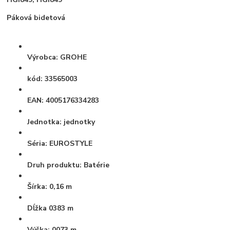
Páková bidetová
Výrobca:
GROHE
kód:
33565003
EAN:
4005176334283
Jednotka:
jednotky
Séria:
EUROSTYLE
Druh produktu:
Batérie
Šírka:
0,16 m
Dĺžka
0383 m
Výška:
0073 m