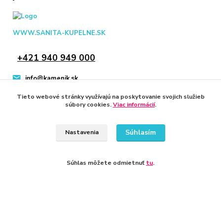
WWW.SANITA-KUPELNE.SK
+421 940 949 000
info@kamenik.sk
Tieto webové stránky využívajú na poskytovanie svojich služieb
súbory cookies.
Viac informácií
.
Súhlasím
Nastavenia
© 2024 Všetky práva vyhradené KAMENIK.SK
Vytvorené na
Eshop-rychlo.sk
Súhlas môžete odmietnuť
tu
.