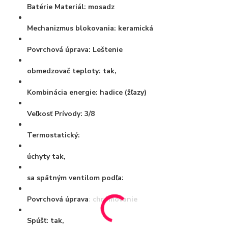
Batérie Materiál:
mosadz
Mechanizmus blokovania:
keramická
Povrchová úprava:
Leštenie
obmedzovač teploty:
tak,
Kombinácia energie:
hadice (žľazy)
Veľkosť Prívody:
3/8
Termostatický:
úchyty
tak,
sa spätným ventilom podľa:
Povrchová úprava:
chrómovanie
Spúšť:
tak,