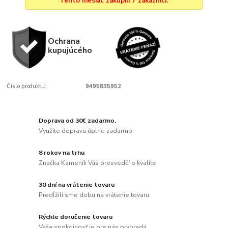
Tento mesiac zakúpili 7 zákazníci.
Ochrana
kupujúcého
Číslo produktu:
9495835952
Doprava od 30€ zadarmo.
Využite dopravu úplne zadarmo
8 rokov na trhu
Značka Kameník Vás presvedčí o kvalite
30 dní na vrátenie tovaru
Predĺžili sme dobu na vrátenie tovaru
Rýchle doručenie tovaru
Vaša spokojnosť je pre nás prvoradá