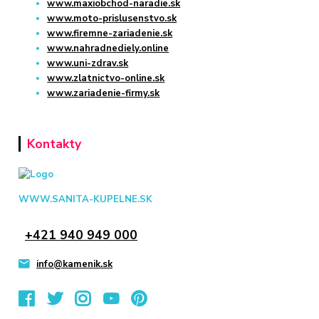
www.maxiobchod-naradie.sk
www.moto-prislusenstvo.sk
www.firemne-zariadenie.sk
www.nahradnediely.online
www.uni-zdrav.sk
www.zlatnictvo-online.sk
www.zariadenie-firmy.sk
Kontakty
WWW.SANITA-KUPELNE.SK
+421 940 949 000
info@kamenik.sk