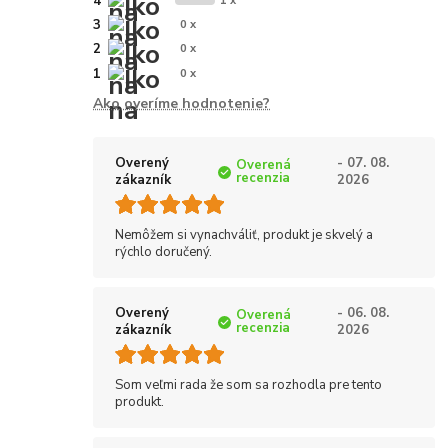
4
1 x
3
0 x
2
0 x
1
0 x
Ako overíme hodnotenie?
Overený
- 07. 08.
Overená
recenzia
zákazník
2026
Nemôžem si vynachváliť, produkt je skvelý a
rýchlo doručený.
Overený
- 06. 08.
Overená
recenzia
zákazník
2026
Som veľmi rada že som sa rozhodla pre tento
produkt.