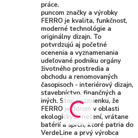
práce.
puncom značky a výrobky
FERRO je kvalita, funkčnosť,
moderné technológie a
originálny dizajn. To
potvrdzujú aj početné
ocenenia a vyznamenania
udeľované podniku orgány
životného prostredia a
obchodu a renomovaných
časopisoch - interiérový dizajn,
stavebníctvo, finančných a
iných. Stojí za zmienku, že
FERRO je lídrom v oblasti
ekologických riešení, vrátane
batérií a spŕch, ktoré patria do
VerdeLine a prvý výrobca