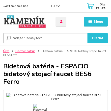
0
ks
EUR
+421 940 949 000
za
0 €
Menu
Hľadať
Úvod
Bidetové batérie
Bidetová batéria - ESPACIO bidetový stojací faucet
BES6 Ferro
Bidetová batéria - ESPACIO
bidetový stojací faucet BES6
Ferro