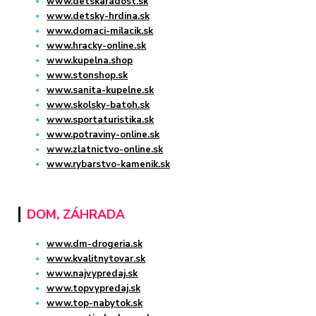
www.detskaradost.sk
www.detsky-hrdina.sk
www.domaci-milacik.sk
www.hracky-online.sk
www.kupelna.shop
www.stonshop.sk
www.sanita-kupelne.sk
www.skolsky-batoh.sk
www.sportaturistika.sk
www.potraviny-online.sk
www.zlatnictvo-online.sk
www.rybarstvo-kamenik.sk
DOM, ZÁHRADA
www.dm-drogeria.sk
www.kvalitnytovar.sk
www.najvypredaj.sk
www.topvypredaj.sk
www.top-nabytok.sk