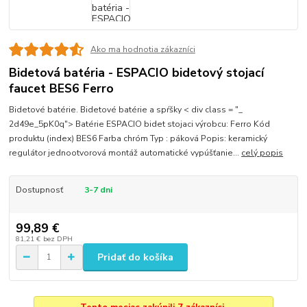
Ako ma hodnotia zákazníci
Bidetová batéria - ESPACIO bidetový stojací
faucet BES6 Ferro
Bidetové batérie. Bidetové batérie a spŕšky < div class = "_
2d49e_5pK0q"> Batérie ESPACIO bidet stojaci výrobcu: Ferro Kód
produktu (index) BES6 Farba chróm Typ : páková Popis: keramický
regulátor jednootvorová montáž automatické vypúšťanie...
celý popis
Dostupnosť
3-7 dni
99,89 €
81,21 €
bez DPH
Pridať do košíka