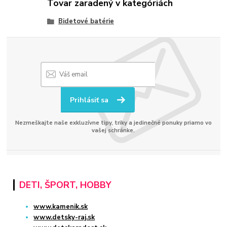
Tovar zaradený v kategóriách
Bidetové batérie
Prihlásiť sa
Nezmeškajte naše exkluzívne tipy, triky a jedinečné ponuky priamo vo
vašej schránke.
DETI, ŠPORT, HOBBY
www.kamenik.sk
www.detsky-raj.sk