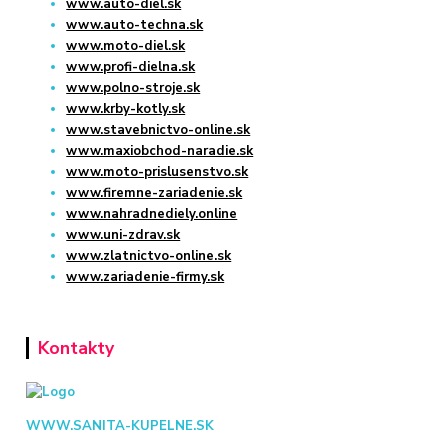
www.auto-diel.sk
www.auto-techna.sk
www.moto-diel.sk
www.profi-dielna.sk
www.polno-stroje.sk
www.krby-kotly.sk
www.stavebnictvo-online.sk
www.maxiobchod-naradie.sk
www.moto-prislusenstvo.sk
www.firemne-zariadenie.sk
www.nahradnediely.online
www.uni-zdrav.sk
www.zlatnictvo-online.sk
www.zariadenie-firmy.sk
Kontakty
WWW.SANITA-KUPELNE.SK