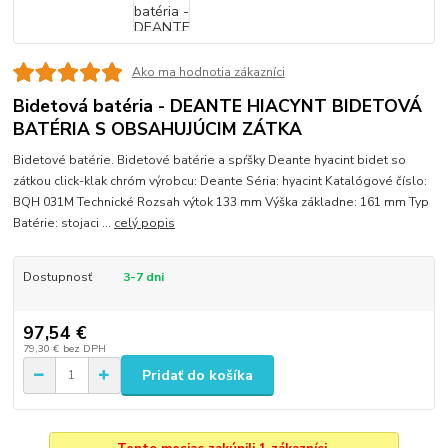
Ako ma hodnotia zákazníci
Bidetová batéria - DEANTE HIACYNT BIDETOVÁ
BATÉRIA S OBSAHUJÚCIM ZÁTKA
Bidetové batérie. Bidetové batérie a spŕšky Deante hyacint bidet so
zátkou click-klak chróm výrobcu: Deante Séria: hyacint Katalógové číslo:
BQH 031M Technické Rozsah výtok 133 mm Výška základne: 161 mm Typ
Batérie: stojaci ...
celý popis
Dostupnosť
3-7 dni
97,54 €
79,30 €
bez DPH
Pridať do košíka