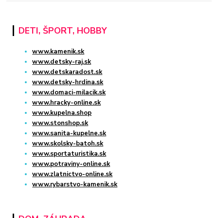
DETI, ŠPORT, HOBBY
www.kamenik.sk
www.detsky-raj.sk
www.detskaradost.sk
www.detsky-hrdina.sk
www.domaci-milacik.sk
www.hracky-online.sk
www.kupelna.shop
www.stonshop.sk
www.sanita-kupelne.sk
www.skolsky-batoh.sk
www.sportaturistika.sk
www.potraviny-online.sk
www.zlatnictvo-online.sk
www.rybarstvo-kamenik.sk