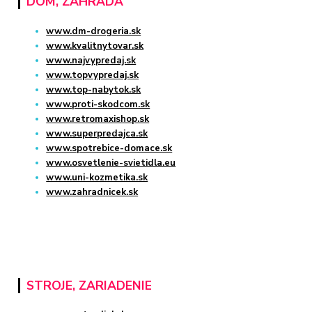
DOM, ZÁHRADA
www.dm-drogeria.sk
www.kvalitnytovar.sk
www.najvypredaj.sk
www.topvypredaj.sk
www.top-nabytok.sk
www.proti-skodcom.sk
www.retromaxishop.sk
www.superpredajca.sk
www.spotrebice-domace.sk
www.osvetlenie-svietidla.eu
www.uni-kozmetika.sk
www.zahradnicek.sk
STROJE, ZARIADENIE