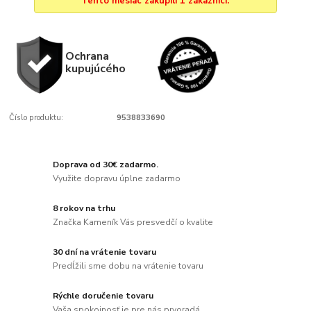
Tento mesiac zakúpili 1 zákazníci.
Ochrana
kupujúcého
Číslo produktu:
9538833690
Doprava od 30€ zadarmo.
Využite dopravu úplne zadarmo
8 rokov na trhu
Značka Kameník Vás presvedčí o kvalite
30 dní na vrátenie tovaru
Predĺžili sme dobu na vrátenie tovaru
Rýchle doručenie tovaru
Vaša spokojnosť je pre nás prvoradá