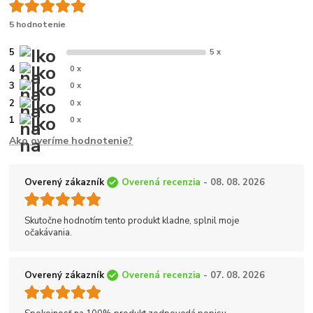
5 hodnotenie
5
5 x
4
0 x
3
0 x
2
0 x
1
0 x
Ako overíme hodnotenie?
Overený zákazník
Overená recenzia
- 08. 08. 2026
Skutočne hodnotím tento produkt kladne, splnil moje
očakávania.
Overený zákazník
Overená recenzia
- 07. 08. 2026