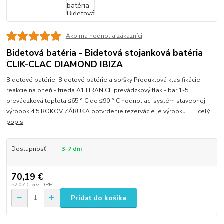
Ako ma hodnotia zákazníci
Bidetová batéria - Bidetová stojanková batéria
CLIK-CLAC DIAMOND IBIZA
Bidetové batérie. Bidetové batérie a spŕšky Produktová klasifikácie
reakcie na oheň - trieda A1 HRANICE prevádzkový tlak - bar 1-5
prevádzková teplota ≤65 ° C do ≤90 ° C hodnotiaci systém stavebnej
výrobok 4 5 ROKOV ZÁRUKA potvrdenie rezervácie je výrobku H...
celý
popis
Dostupnosť
3-7 dni
70,19 €
57,07 €
bez DPH
Pridať do košíka