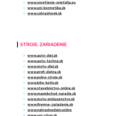
www.osvetlenie-svietidla.eu
www.uni-kozmetika.sk
www.zahradnicek.sk
STROJE, ZARIADENIE
www.auto-diel.sk
www.auto-techna.sk
www.moto-diel.sk
www.profi-dielna.sk
www.polno-stroje.sk
www.krby-kotly.sk
www.stavebnictvo-online.sk
www.maxiobchod-naradie.sk
www.moto-prislusenstvo.sk
www.firemne-zariadenie.sk
www.nahradnediely.online
www.uni-zdrav.sk