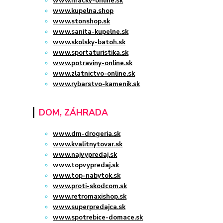
www.hracky-online.sk
www.kupelna.shop
www.stonshop.sk
www.sanita-kupelne.sk
www.skolsky-batoh.sk
www.sportaturistika.sk
www.potraviny-online.sk
www.zlatnictvo-online.sk
www.rybarstvo-kamenik.sk
DOM, ZÁHRADA
www.dm-drogeria.sk
www.kvalitnytovar.sk
www.najvypredaj.sk
www.topvypredaj.sk
www.top-nabytok.sk
www.proti-skodcom.sk
www.retromaxishop.sk
www.superpredajca.sk
www.spotrebice-domace.sk