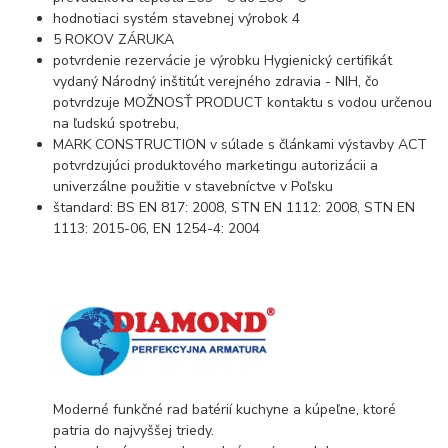
hodnotiaci systém stavebnej výrobok 4
5 ROKOV ZÁRUKA
potvrdenie rezervácie je výrobku Hygienický certifikát
vydaný Národný inštitút verejného zdravia - NIH, čo
potvrdzuje MOŽNOSŤ PRODUCT kontaktu s vodou určenou
na ľudskú spotrebu,
MARK CONSTRUCTION v súlade s článkami výstavby ACT
potvrdzujúci produktového marketingu autorizácii a
univerzálne použitie v stavebníctve v Poľsku
štandard: BS EN 817: 2008, STN EN 1112: 2008, STN EN
1113: 2015-06, EN 1254-4: 2004
Moderné funkčné rad batérií kuchyne a kúpeľne, ktoré
patria do najvyššej triedy.