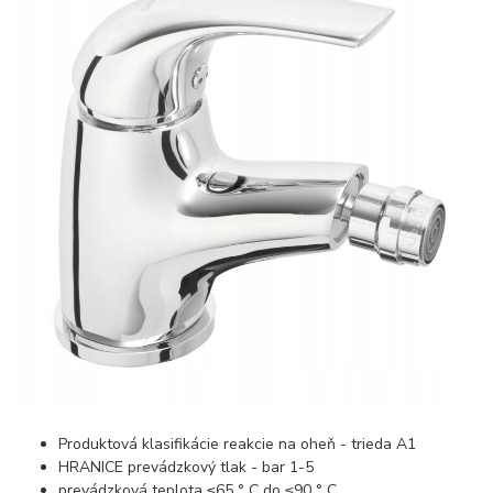
Produktová klasifikácie reakcie na oheň - trieda A1
HRANICE prevádzkový tlak - bar 1-5
prevádzková teplota ≤65 ° C do ≤90 ° C