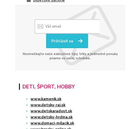
Bidetové batérie
Prihlásiť sa
Nezmeškajte naše exkluzívne tipy, triky a jedinečné ponuky
priamo vo vašej schránke.
DETI, ŠPORT, HOBBY
www.kamenik.sk
www.detsky-raj.sk
www.detskaradost.sk
www.detsky-hrdina.sk
www.domaci-milacik.sk