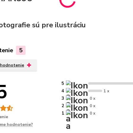
otografie sú pre ilustráciu
tenie
5
 hodnotenie
5
5
4
1 x
3
0 x
2
0 x
1
0 x
enie
íme hodnotenie?