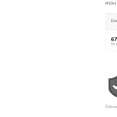
M10x1 
Dos
67
55,
Číslo p