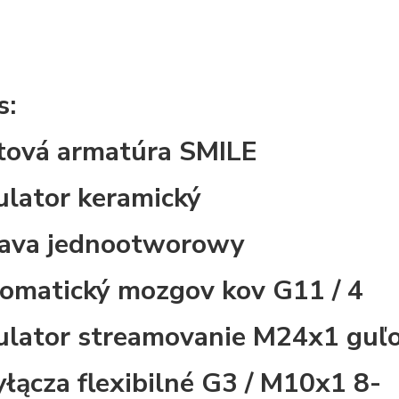
s:
tová armatúra SMILE
ulator keramický
ava jednootworowy
omatický mozgov kov G11 / 4
ulator streamovanie M24x1 guľo
yłącza flexibilné G3 / M10x1 8-