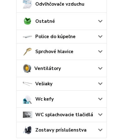
Odvlhčovače vzduchu
Ostatné
Police do kúpeľne
Sprchové hlavice
Ventilátory
Vešiaky
Wc kefy
WC splachovacie tlačidlá
Zostavy príslušenstva