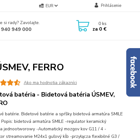
Prihlásenie
EUR
e si rady? Zavolajte.
0
ks
za
0 €
 940 949 000
a ÚSMEV, FERRO
Ako ma hodnotia zákazníci
tová batéria - Bidetová batéria ÚSMEV,
RO
vé batérie. Bidetové batérie a spŕšky bidetová armatúra SMILE
Popis: bidetová armatúra SMILE -regulator keramický
a jednootworowy -Automatický mozgov kov G11 / 4 -
tor streamovanie M24x1 guľový kĺb -przyłącza flexibilné G3 /