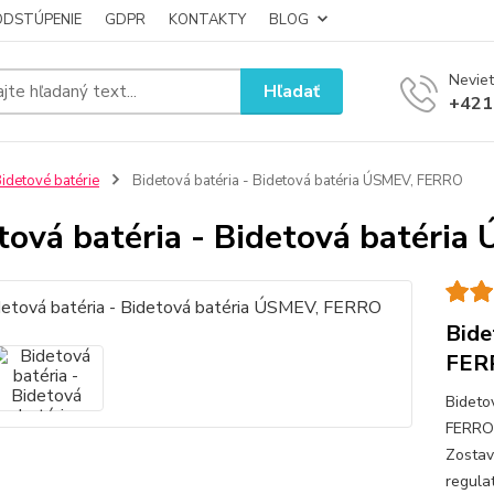
ODSTÚPENIE
GDPR
KONTAKTY
BLOG
Neviet
Hľadať
+421
idetové batérie
Bidetová batéria - Bidetová batéria ÚSMEV, FERRO
tová batéria - Bidetová batéri
Bide
FER
Bideto
FERRO 
Zostav
regula