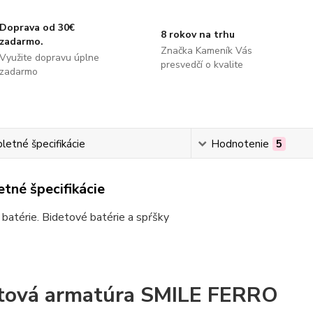
Doprava od 30€
8 rokov na trhu
zadarmo.
Značka Kameník Vás
Využite dopravu úplne
presvedčí o kvalite
zadarmo
etné špecifikácie
Hodnotenie
5
tné špecifikácie
batérie. Bidetové batérie a spŕšky
tová armatúra SMILE FERRO