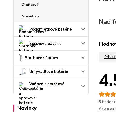
Grafitové
Mosadzné
Nad f
Podomietkové batérie
Hodno
Sprchové batérie
Pridať
Sprchové súpravy
4.
Umývadlové batérie
Vaňové a sprchové
batérie
5 hodnot
Novinky
Ako over