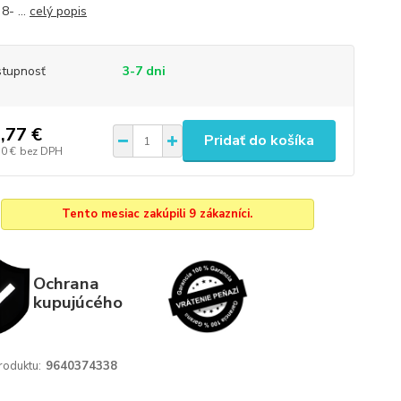
8- ...
celý popis
tupnosť
3-7 dni
,77 €
Pridať do košíka
10 €
bez DPH
Tento mesiac zakúpili 9 zákazníci.
Ochrana
kupujúcého
roduktu:
9640374338