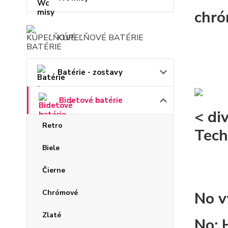
chr
KÚPEĽŇOVÉ BATÉRIE
Batérie - zostavy
Bidetové batérie
< di
Retro
Tech
Biele
Čierne
Chrómové
No v
Zlaté
No: