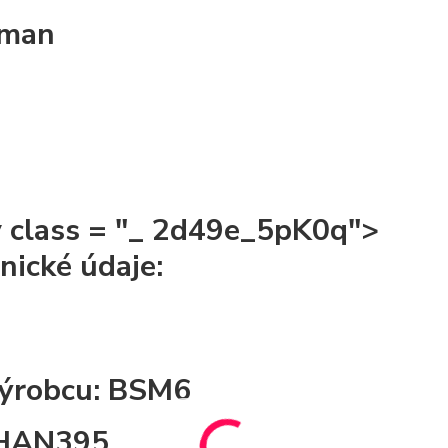
óman
v class = "_ 2d49e_5pK0q">
nické údaje:
ýrobcu: BSM6
 HAN395