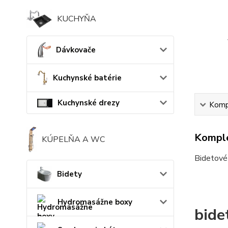
KUCHYŇA
Dávkovače
Kuchynské batérie
Kuchynské drezy
Kompl
Komple
KÚPELŇA A WC
Bidetové 
Bidety
Hydromasážne boxy
bide