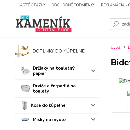
ČASTÉ OTÁZKY
OBCHODNÉ PODMIENKY
REKLAMÁCIA - 
Úvod
B
DOPLNKY DO KÚPELNE
Bide
Držiaky na toaletný
papier
Drviče a čerpadlá na
toalety
Koše do kúpelne
Misky na mydlo