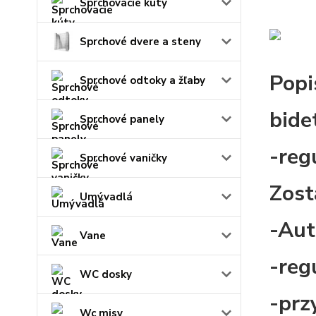
Sprchovacie kúty
Sprchové dvere a steny
Popi
Sprchové odtoky a žľaby
bide
Sprchové panely
-reg
Sprchové vaničky
Zost
Umývadlá
-Aut
Vane
-reg
WC dosky
-prz
Wc misy