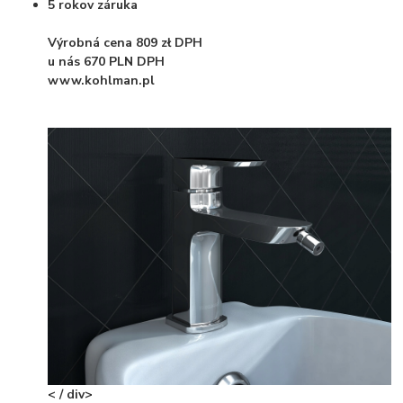
5 rokov záruka
Výrobná cena 809 zł DPH
u nás 670 PLN DPH
www.kohlman.pl
< / div>