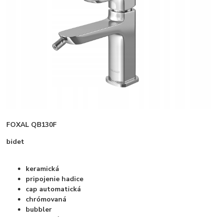
FOXAL QB130F
bidet
keramická
pripojenie hadice
cap automatická
chrómovaná
bubbler