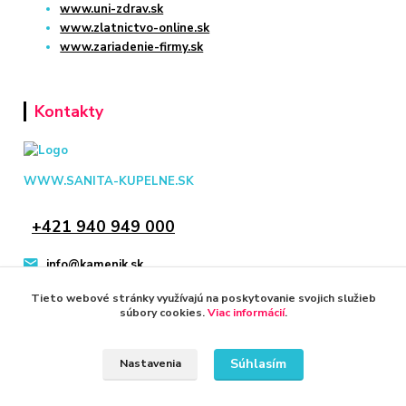
www.uni-zdrav.sk
www.zlatnictvo-online.sk
www.zariadenie-firmy.sk
Kontakty
WWW.SANITA-KUPELNE.SK
+421 940 949 000
info@kamenik.sk
Tieto webové stránky využívajú na poskytovanie svojich služieb
súbory cookies.
Viac informácií
.
Súhlasím
Nastavenia
© 2024 Všetky práva vyhradené KAMENIK.SK