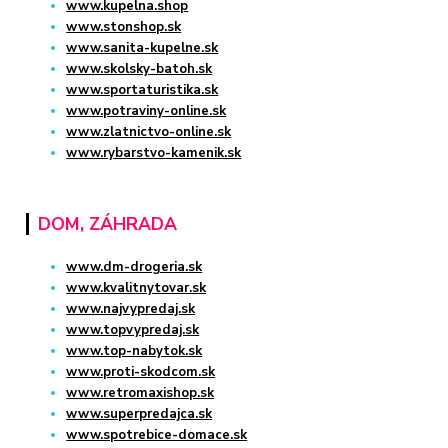
www.kupelna.shop
www.stonshop.sk
www.sanita-kupelne.sk
www.skolsky-batoh.sk
www.sportaturistika.sk
www.potraviny-online.sk
www.zlatnictvo-online.sk
www.rybarstvo-kamenik.sk
DOM, ZÁHRADA
www.dm-drogeria.sk
www.kvalitnytovar.sk
www.najvypredaj.sk
www.topvypredaj.sk
www.top-nabytok.sk
www.proti-skodcom.sk
www.retromaxishop.sk
www.superpredajca.sk
www.spotrebice-domace.sk