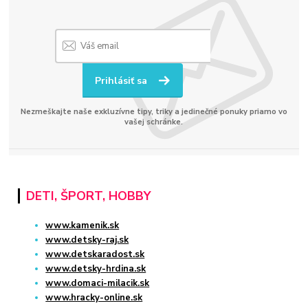
Prihlásiť sa
Nezmeškajte naše exkluzívne tipy, triky a jedinečné ponuky priamo vo
vašej schránke.
DETI, ŠPORT, HOBBY
www.kamenik.sk
www.detsky-raj.sk
www.detskaradost.sk
www.detsky-hrdina.sk
www.domaci-milacik.sk
www.hracky-online.sk