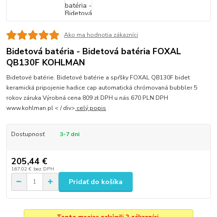
Ako ma hodnotia zákazníci
Bidetová batéria - Bidetová batéria FOXAL
QB130F KOHLMAN
Bidetové batérie. Bidetové batérie a spŕšky FOXAL QB130F bidet
keramická pripojenie hadice cap automatická chrómovaná bubbler 5
rokov záruka Výrobná cena 809 zł DPH u nás 670 PLN DPH
www.kohlman.pl < / div>
celý popis
Dostupnosť
3-7 dni
205,44 €
167,02 €
bez DPH
Pridať do košíka