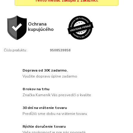
Tento mesiac zakúpili 2 zákazníci.
Ochrana
kupujúcého
Číslo produktu:
9508539858
Doprava od 30€ zadarmo.
Využite dopravu úplne zadarmo
8 rokov na trhu
Značka Kameník Vás presvedčí o kvalite
30 dní na vrátenie tovaru
Predĺžili sme dobu na vrátenie tovaru
Rýchle doručenie tovaru
Vaša spokojnosť je pre nás prvoradá