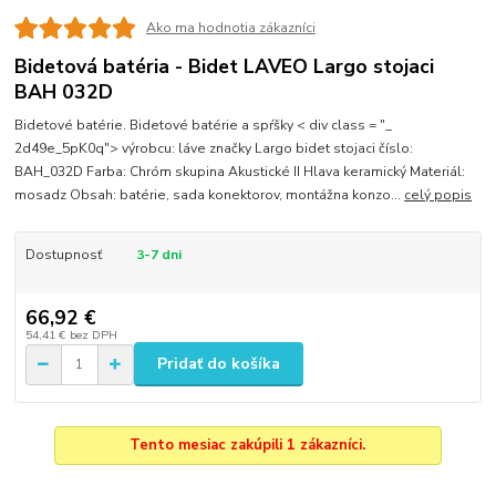
Ako ma hodnotia zákazníci
Bidetová batéria - Bidet LAVEO Largo stojaci
BAH 032D
Bidetové batérie. Bidetové batérie a spŕšky < div class = "_
2d49e_5pK0q"> výrobcu: láve značky Largo bidet stojaci číslo:
BAH_032D Farba: Chróm skupina Akustické II Hlava keramický Materiál:
mosadz Obsah: batérie, sada konektorov, montážna konzo...
celý popis
Dostupnosť
3-7 dni
66,92 €
54,41 €
bez DPH
Pridať do košíka
Tento mesiac zakúpili 1 zákazníci.