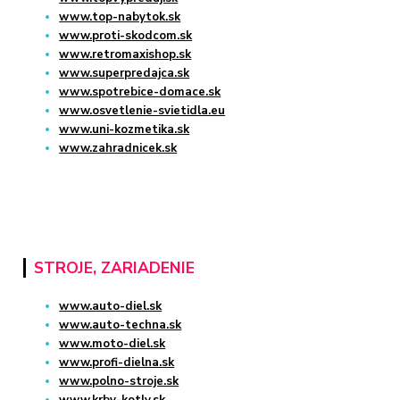
www.top-nabytok.sk
www.proti-skodcom.sk
www.retromaxishop.sk
www.superpredajca.sk
www.spotrebice-domace.sk
www.osvetlenie-svietidla.eu
www.uni-kozmetika.sk
www.zahradnicek.sk
STROJE, ZARIADENIE
www.auto-diel.sk
www.auto-techna.sk
www.moto-diel.sk
www.profi-dielna.sk
www.polno-stroje.sk