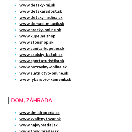
www.detsky-raj.sk
www.detskaradost.sk
www.detsky-hrdina.sk
www.domaci-milacik.sk
www.hracky-online.sk
www.kupelna.shop
www.stonshop.sk
www.sanita-kupelne.sk
www.skolsky-batoh.sk
www.sportaturistika.sk
www.potraviny-online.sk
www.zlatnictvo-online.sk
www.rybarstvo-kamenik.sk
DOM, ZÁHRADA
www.dm-drogeria.sk
www.kvalitnytovar.sk
www.najvypredaj.sk
www.topvypredaj.sk