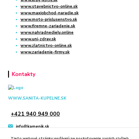
www.krby-kotly.sk
www.stavebnictvo-online.sk
www.maxiobchod-naradie.sk
www.moto-prislusenstvo.sk
www.firemne-zariadenie.sk
www.nahradnediely.online
www.uni-zdrav.sk
www.zlatnictvo-online.sk
www.zariadenie-firmy.sk
Kontakty
WWW.SANITA-KUPELNE.SK
+421 940 949 000
info@kamenik.sk
Tieto webové stránky využívajú na poskytovanie svojich služieb