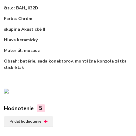
číslo:
BAH_032D
Farba:
Chróm
skupina Akustické
II
Hlava
keramický
Materiál:
mosadz
Obsah:
batérie, sada konektorov, montážna konzola zátka
click-klak
Hodnotenie
5
Pridať hodnotenie