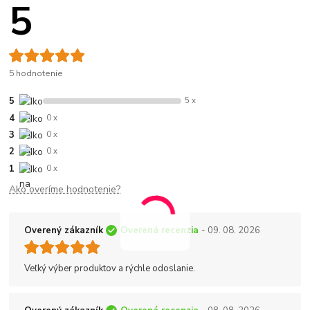
5
5 hodnotenie
5
5 x
4
0 x
3
0 x
2
0 x
1
0 x
Ako overíme hodnotenie?
Overený zákazník
Overená recenzia
- 09. 08. 2026
Veľký výber produktov a rýchle odoslanie.