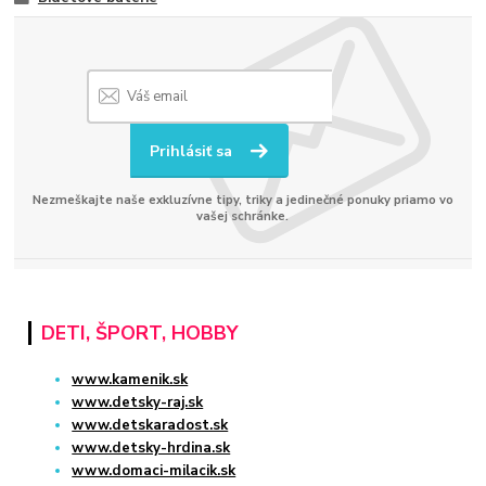
Prihlásiť sa
Nezmeškajte naše exkluzívne tipy, triky a jedinečné ponuky priamo vo
vašej schránke.
DETI, ŠPORT, HOBBY
www.kamenik.sk
www.detsky-raj.sk
www.detskaradost.sk
www.detsky-hrdina.sk
www.domaci-milacik.sk