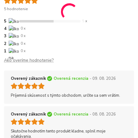
5 hodnotenie
5
5 x
4
0 x
3
0 x
2
0 x
1
0 x
Ako overíme hodnotenie?
Overený zákazník
Overená recenzia
- 09. 08. 2026
Príjemná skúsenosť s týmto obchodom, určite sa sem vrátim.
Overený zákazník
Overená recenzia
- 08. 08. 2026
Skutočne hodnotím tento produkt kladne, splnil moje
očakávania.