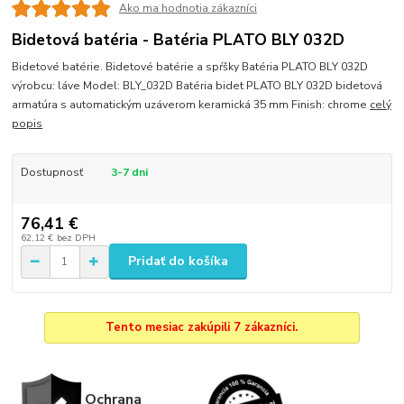
Ako ma hodnotia zákazníci
Bidetová batéria - Batéria PLATO BLY 032D
Bidetové batérie. Bidetové batérie a spŕšky Batéria PLATO BLY 032D
výrobcu: láve Model: BLY_032D Batéria bidet PLATO BLY 032D bidetová
armatúra s automatickým uzáverom keramická 35 mm Finish: chrome
celý
popis
Dostupnosť
3-7 dni
76,41 €
62,12 €
bez DPH
Pridať do košíka
Tento mesiac zakúpili 7 zákazníci.
Ochrana