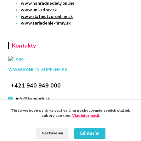
www.nahradnediely.online
www.uni-zdrav.sk
www.zlatnictvo-online.sk
www.zariadenie-firmy.sk
Kontakty
WWW.SANITA-KUPELNE.SK
+421 940 949 000
info@kamenik.sk
Tieto webové stránky využívajú na poskytovanie svojich služieb
súbory cookies.
Viac informácií
.
Súhlasím
Nastavenia