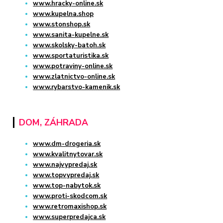
www.hracky-online.sk
www.kupelna.shop
www.stonshop.sk
www.sanita-kupelne.sk
www.skolsky-batoh.sk
www.sportaturistika.sk
www.potraviny-online.sk
www.zlatnictvo-online.sk
www.rybarstvo-kamenik.sk
DOM, ZÁHRADA
www.dm-drogeria.sk
www.kvalitnytovar.sk
www.najvypredaj.sk
www.topvypredaj.sk
www.top-nabytok.sk
www.proti-skodcom.sk
www.retromaxishop.sk
www.superpredajca.sk