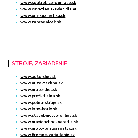
www.spotrebice-domace.sk
www.osvetlenie-svietidla.eu
www.uni-kozmetika.sk
www.zahradnicek.sk
STROJE, ZARIADENIE
www.auto-diel.sk
www.auto-techna.sk
www.moto-diel.sk
www.profi-dielna.sk
www.polno-stroje.sk
www.krby-kotly.sk
www.stavebnictvo-online.sk
www.maxiobchod-naradie.sk
www.moto-prislusenstvo.sk
www.firemne-zariadenie.sk