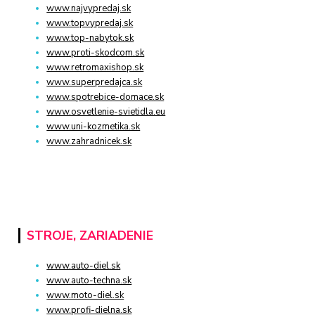
www.najvypredaj.sk
www.topvypredaj.sk
www.top-nabytok.sk
www.proti-skodcom.sk
www.retromaxishop.sk
www.superpredajca.sk
www.spotrebice-domace.sk
www.osvetlenie-svietidla.eu
www.uni-kozmetika.sk
www.zahradnicek.sk
STROJE, ZARIADENIE
www.auto-diel.sk
www.auto-techna.sk
www.moto-diel.sk
www.profi-dielna.sk