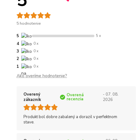
5
5 hodnotenie
5
5 x
4
0 x
3
0 x
2
0 x
1
0 x
Ako overíme hodnotenie?
Overený
- 07. 08.
Overená
recenzia
zákazník
2026
Produkt bol dobre zabalený a dorazil v perfektnom
stave.