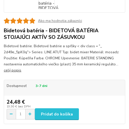
Ako ma hodnotia zákazníci
Bidetová batéria - BIDETOVÁ BATÉRIA
STOJAJÚCI AKTÍV SO ZÁSUVKOU
Bidetové batérie. Bidetové batérie a spŕšky < div class = "_
2d49e_5pK0q"> Series: LINE ATUT Typ: bidet mixer Materiál: mosadz
Použitie: Kúpeľňa Farba: CHROME Upevnenie: BATERIE STANDING
nastavenia automatického viečko (plast) 35 mm keramický reguláto...
celý popis
Dostupnosť
3-7 dni
24,48 €
19,90 €
bez DPH
Pridať do košíka