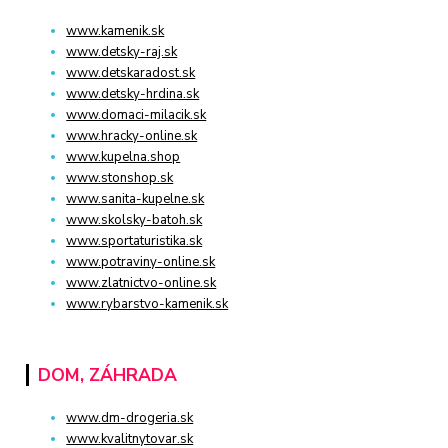
www.kamenik.sk
www.detsky-raj.sk
www.detskaradost.sk
www.detsky-hrdina.sk
www.domaci-milacik.sk
www.hracky-online.sk
www.kupelna.shop
www.stonshop.sk
www.sanita-kupelne.sk
www.skolsky-batoh.sk
www.sportaturistika.sk
www.potraviny-online.sk
www.zlatnictvo-online.sk
www.rybarstvo-kamenik.sk
DOM, ZÁHRADA
www.dm-drogeria.sk
www.kvalitnytovar.sk