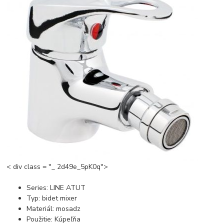
< div class = "_ 2d49e_5pK0q">
Series: LINE ATUT
Typ: bidet mixer
Materiál: mosadz
Použitie: Kúpeľňa