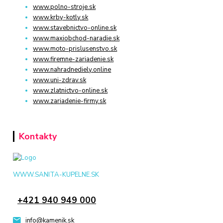
www.polno-stroje.sk
www.krby-kotly.sk
www.stavebnictvo-online.sk
www.maxiobchod-naradie.sk
www.moto-prislusenstvo.sk
www.firemne-zariadenie.sk
www.nahradnediely.online
www.uni-zdrav.sk
www.zlatnictvo-online.sk
www.zariadenie-firmy.sk
Kontakty
WWW.SANITA-KUPELNE.SK
+421 940 949 000
info@kamenik.sk