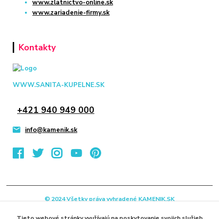
www.zlatnictvo-online.sk
www.zariadenie-firmy.sk
Kontakty
WWW.SANITA-KUPELNE.SK
+421 940 949 000
info@kamenik.sk
© 2024 Všetky práva vyhradené KAMENIK.SK
Vytvorené na
Eshop-rychlo.sk
Tieto webové stránky využívajú na poskytovanie svojich služieb