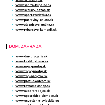
www.stonshop.sk
www.sanita-kupelne.sk
www.skolsky-batoh.sk
www.sportaturistika.sk
www.potraviny-online.sk
www.zlatnictvo-online.sk
www.rybarstvo-kamenik.sk
DOM, ZÁHRADA
www.dm-drogeria.sk
www.kvalitnytovar.sk
www.najvypredaj.sk
www.topvypredaj.sk
www.top-nabytok.sk
www.proti-skodcom.sk
www.retromaxishop.sk
www.superpredajca.sk
www.spotrebice-domace.sk
www.osvetlenie-svietidla.eu