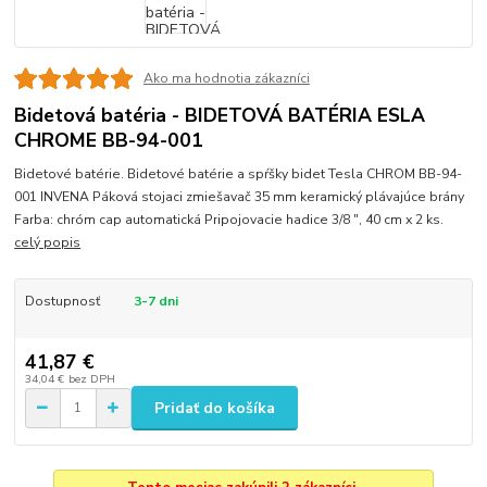
Ako ma hodnotia zákazníci
Bidetová batéria - BIDETOVÁ BATÉRIA ESLA
CHROME BB-94-001
Bidetové batérie. Bidetové batérie a spŕšky bidet Tesla CHROM BB-94-
001 INVENA Páková stojaci zmiešavač 35 mm keramický plávajúce brány
Farba: chróm cap automatická Pripojovacie hadice 3/8 ", 40 cm x 2 ks.
celý popis
Dostupnosť
3-7 dni
41,87 €
34,04 €
bez DPH
Pridať do košíka