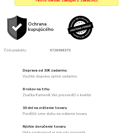
Tento mesiac zakúpili 2 zákazníci.
Ochrana
kupujúcého
Číslo produktu:
9726366373
Doprava od 30€ zadarmo.
Využite dopravu úplne zadarmo
8 rokov na trhu
Značka Kameník Vás presvedčí o kvalite
30 dní na vrátenie tovaru
Predĺžili sme dobu na vrátenie tovaru
Rýchle doručenie tovaru
Vaša spokojnosť je pre nás prvoradá