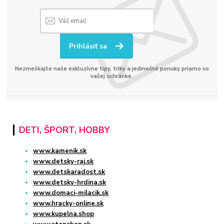
Prihlásiť sa
Nezmeškajte naše exkluzívne tipy, triky a jedinečné ponuky priamo vo
vašej schránke.
DETI, ŠPORT, HOBBY
www.kamenik.sk
www.detsky-raj.sk
www.detskaradost.sk
www.detsky-hrdina.sk
www.domaci-milacik.sk
www.hracky-online.sk
www.kupelna.shop