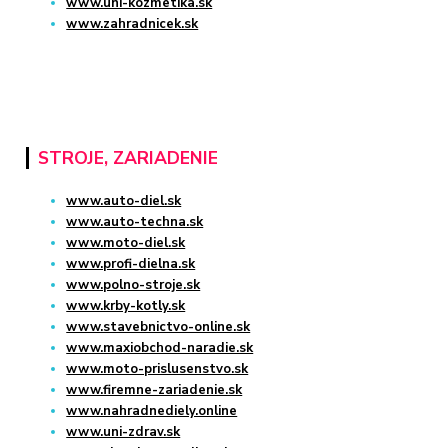
www.uni-kozmetika.sk
www.zahradnicek.sk
STROJE, ZARIADENIE
www.auto-diel.sk
www.auto-techna.sk
www.moto-diel.sk
www.profi-dielna.sk
www.polno-stroje.sk
www.krby-kotly.sk
www.stavebnictvo-online.sk
www.maxiobchod-naradie.sk
www.moto-prislusenstvo.sk
www.firemne-zariadenie.sk
www.nahradnediely.online
www.uni-zdrav.sk