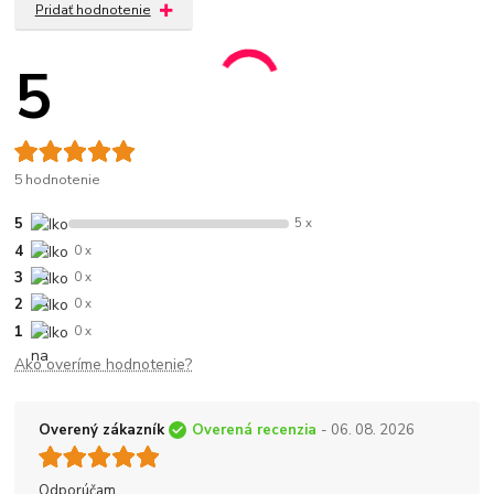
Pridať hodnotenie
5
5 hodnotenie
5
5 x
4
0 x
3
0 x
2
0 x
1
0 x
Ako overíme hodnotenie?
Overený zákazník
Overená recenzia
- 06. 08. 2026
Odporúčam