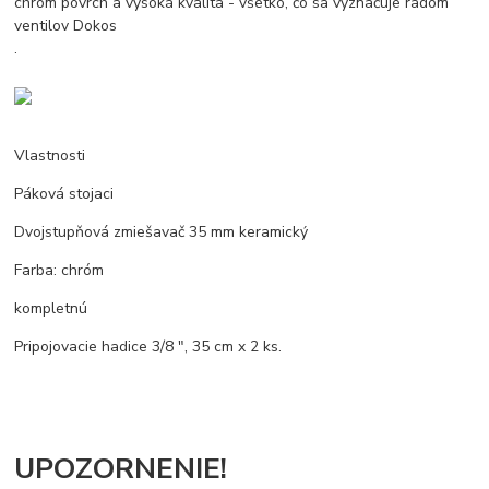
chróm povrch a vysoká kvalita - všetko, čo sa vyznačuje radom
ventilov Dokos
.
Vlastnosti
Páková stojaci
Dvojstupňová zmiešavač 35 mm keramický
Farba: chróm
kompletnú
Pripojovacie hadice 3/8 ", 35 cm x 2 ks.
UPOZORNENIE!