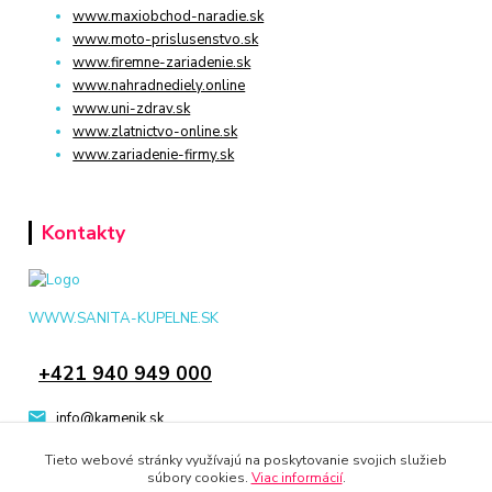
www.maxiobchod-naradie.sk
www.moto-prislusenstvo.sk
www.firemne-zariadenie.sk
www.nahradnediely.online
www.uni-zdrav.sk
www.zlatnictvo-online.sk
www.zariadenie-firmy.sk
Kontakty
WWW.SANITA-KUPELNE.SK
+421 940 949 000
info@kamenik.sk
Tieto webové stránky využívajú na poskytovanie svojich služieb
súbory cookies.
Viac informácií
.