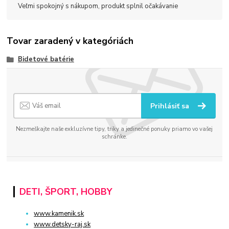
Veľmi spokojný s nákupom, produkt splnil očakávanie
Tovar zaradený v kategóriách
Bidetové batérie
Prihlásiť sa
Nezmeškajte naše exkluzívne tipy, triky a jedinečné ponuky priamo vo vašej
schránke.
DETI, ŠPORT, HOBBY
www.kamenik.sk
www.detsky-raj.sk