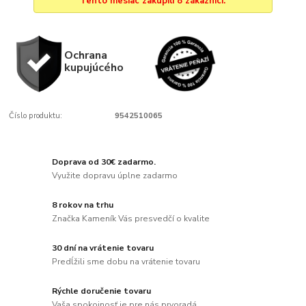
Tento mesiac zakúpili 8 zákazníci.
Ochrana
kupujúcého
Číslo produktu:
9542510065
Doprava od 30€ zadarmo.
Využite dopravu úplne zadarmo
8 rokov na trhu
Značka Kameník Vás presvedčí o kvalite
30 dní na vrátenie tovaru
Predĺžili sme dobu na vrátenie tovaru
Rýchle doručenie tovaru
Vaša spokojnosť je pre nás prvoradá