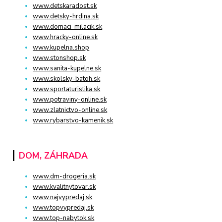
www.detskaradost.sk
www.detsky-hrdina.sk
www.domaci-milacik.sk
www.hracky-online.sk
www.kupelna.shop
www.stonshop.sk
www.sanita-kupelne.sk
www.skolsky-batoh.sk
www.sportaturistika.sk
www.potraviny-online.sk
www.zlatnictvo-online.sk
www.rybarstvo-kamenik.sk
DOM, ZÁHRADA
www.dm-drogeria.sk
www.kvalitnytovar.sk
www.najvypredaj.sk
www.topvypredaj.sk
www.top-nabytok.sk