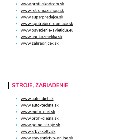
www.proti-skodcom.sk
www.retromaxishop.sk
www.superpredajca.sk
www.spotrebice-domace.sk
www.osvetlenie-svietidla.eu
www.uni-kozmetika.sk
www.zahradnicek.sk
STROJE, ZARIADENIE
www.auto-diel.sk
www.auto-techna.sk
www.moto-diel.sk
www.profi-dielna.sk
www.polno-stroje.sk
www.krby-kotly.sk
www.stavebnictvo-online.sk