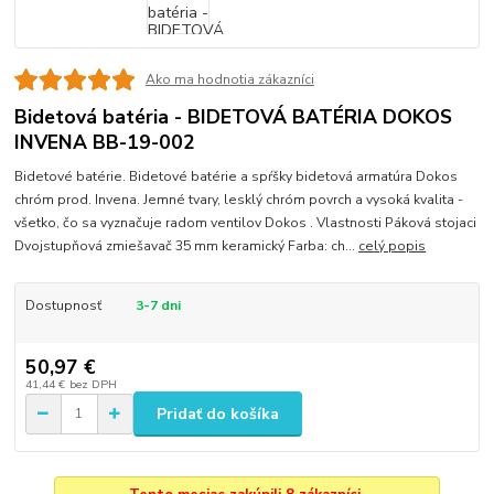
Ako ma hodnotia zákazníci
Bidetová batéria - BIDETOVÁ BATÉRIA DOKOS
INVENA BB-19-002
Bidetové batérie. Bidetové batérie a spŕšky bidetová armatúra Dokos
chróm prod. Invena. Jemné tvary, lesklý chróm povrch a vysoká kvalita -
všetko, čo sa vyznačuje radom ventilov Dokos . Vlastnosti Páková stojaci
Dvojstupňová zmiešavač 35 mm keramický Farba: ch...
celý popis
Dostupnosť
3-7 dni
50,97 €
41,44 €
bez DPH
Pridať do košíka