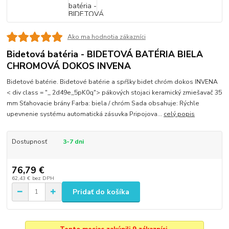
Ako ma hodnotia zákazníci
Bidetová batéria - BIDETOVÁ BATÉRIA BIELA
CHROMOVÁ DOKOS INVENA
Bidetové batérie. Bidetové batérie a spŕšky bidet chróm dokos INVENA
< div class = "_ 2d49e_5pK0q"> pákových stojaci keramický zmiešavač 35
mm Sťahovacie brány Farba: biela / chróm Sada obsahuje: Rýchle
upevnenie systému automatická zásuvka Pripojova...
celý popis
Dostupnosť
3-7 dni
76,79 €
62,43 €
bez DPH
Pridať do košíka