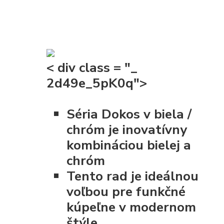
< div class = "_
2d49e_5pK0q">
Séria Dokos v biela /
chróm je inovatívny
kombináciou bielej a
chróm
Tento rad je ideálnou
voľbou pre funkčné
kúpeľne v modernom
štýle