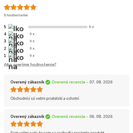
5 hodnotenie
5
5 x
4
0 x
3
0 x
2
0 x
1
0 x
Ako overíme hodnotenie?
Overený zákazník
Overená recenzia
- 07. 08. 2026
Obchodníci sú veľmi priateľskí a ochotní.
Overený zákazník
Overená recenzia
- 06. 08. 2026
Som veľmi rada že som sa rozhodla pre tento produkt.