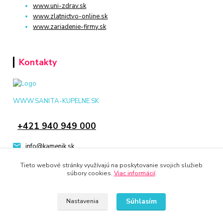
www.uni-zdrav.sk
www.zlatnictvo-online.sk
www.zariadenie-firmy.sk
Kontakty
WWW.SANITA-KUPELNE.SK
+421 940 949 000
info@kamenik.sk
Tieto webové stránky využívajú na poskytovanie svojich služieb
súbory cookies.
Viac informácií
.
Súhlasím
Nastavenia
© 2024 Všetky práva vyhradené KAMENIK.SK