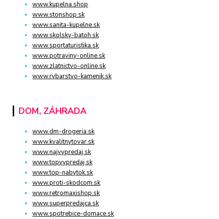
www.kupelna.shop
www.stonshop.sk
www.sanita-kupelne.sk
www.skolsky-batoh.sk
www.sportaturistika.sk
www.potraviny-online.sk
www.zlatnictvo-online.sk
www.rybarstvo-kamenik.sk
DOM, ZÁHRADA
www.dm-drogeria.sk
www.kvalitnytovar.sk
www.najvypredaj.sk
www.topvypredaj.sk
www.top-nabytok.sk
www.proti-skodcom.sk
www.retromaxishop.sk
www.superpredajca.sk
www.spotrebice-domace.sk