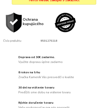
Tento mesiac zakúpili 9 zákazníci.
Ochrana
kupujúcého
Číslo produktu:
9501270218
Doprava od 30€ zadarmo.
Využite dopravu úplne zadarmo
8 rokov na trhu
Značka Kameník Vás presvedčí o kvalite
30 dní na vrátenie tovaru
Predĺžili sme dobu na vrátenie tovaru
Rýchle doručenie tovaru
Vaša spokojnosť je pre nás prvoradá