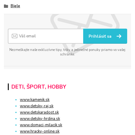
Biele
Prihlásiť sa
Nezmeškajte naše exkluzívne tipy, triky a jedinečné ponuky priamo vo vašej
schránke.
DETI, ŠPORT, HOBBY
www.kamenik.sk
www.detsky-raj.sk
www.detskaradost.sk
www.detsky-hrdina.sk
www.domaci-milacik.sk
www.hracky-online.sk