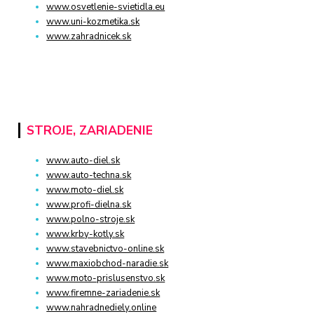
www.osvetlenie-svietidla.eu
www.uni-kozmetika.sk
www.zahradnicek.sk
STROJE, ZARIADENIE
www.auto-diel.sk
www.auto-techna.sk
www.moto-diel.sk
www.profi-dielna.sk
www.polno-stroje.sk
www.krby-kotly.sk
www.stavebnictvo-online.sk
www.maxiobchod-naradie.sk
www.moto-prislusenstvo.sk
www.firemne-zariadenie.sk
www.nahradnediely.online