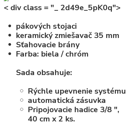
< div class = "_ 2d49e_5pK0q">
pákových stojaci
keramický zmiešavač 35 mm
Sťahovacie brány
Farba: biela / chróm
Sada obsahuje:
Rýchle upevnenie systému
automatická zásuvka
Pripojovacie hadice 3/8 ",
40 cm x 2 ks.