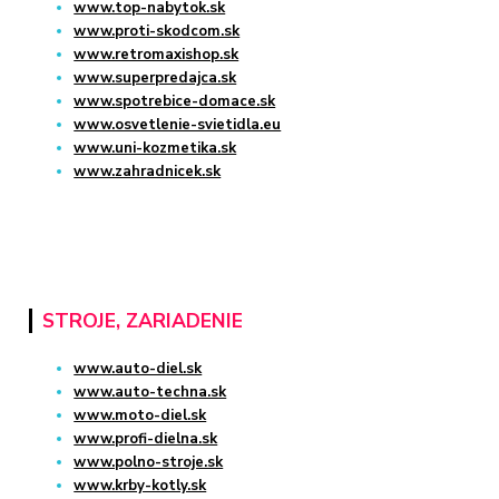
www.top-nabytok.sk
www.proti-skodcom.sk
www.retromaxishop.sk
www.superpredajca.sk
www.spotrebice-domace.sk
www.osvetlenie-svietidla.eu
www.uni-kozmetika.sk
www.zahradnicek.sk
STROJE, ZARIADENIE
www.auto-diel.sk
www.auto-techna.sk
www.moto-diel.sk
www.profi-dielna.sk
www.polno-stroje.sk
www.krby-kotly.sk