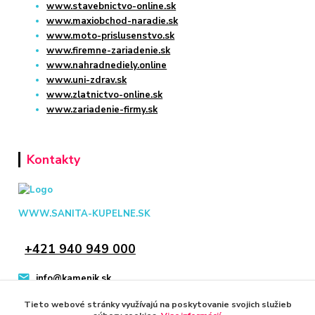
www.stavebnictvo-online.sk
www.maxiobchod-naradie.sk
www.moto-prislusenstvo.sk
www.firemne-zariadenie.sk
www.nahradnediely.online
www.uni-zdrav.sk
www.zlatnictvo-online.sk
www.zariadenie-firmy.sk
Kontakty
WWW.SANITA-KUPELNE.SK
+421 940 949 000
info@kamenik.sk
Tieto webové stránky využívajú na poskytovanie svojich služieb