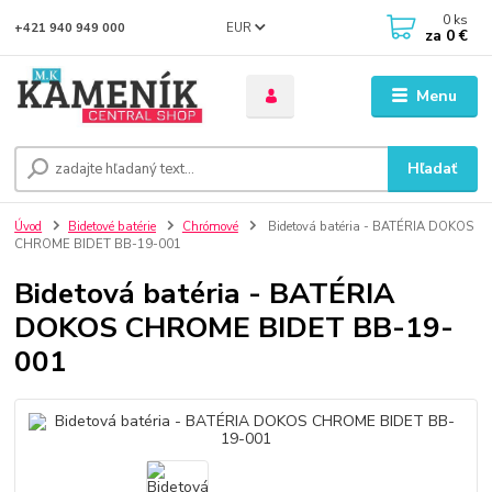
0
ks
EUR
+421 940 949 000
za
0 €
Menu
Hľadať
Úvod
Bidetové batérie
Chrómové
Bidetová batéria - BATÉRIA DOKOS
CHROME BIDET BB-19-001
Bidetová batéria - BATÉRIA
DOKOS CHROME BIDET BB-19-
001