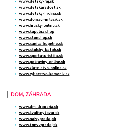
www.detsky-raj.sk
www.detskaradost.sk
www.detsky-hrdina.sk
www.domaci-milacik.sk
www.hracky-online.sk
www.kupelna.shop
www.stonshop.sk
www.sanita-kupelne.sk
www.skolsky-batoh.sk
www.sportaturistika.sk
www.potraviny-online.sk
www.zlatnictvo-online.sk
www.rybarstvo-kamenik.sk
DOM, ZÁHRADA
www.dm-drogeria.sk
www.kvalitnytovar.sk
www.najvypredaj.sk
www.topvypredaj.sk