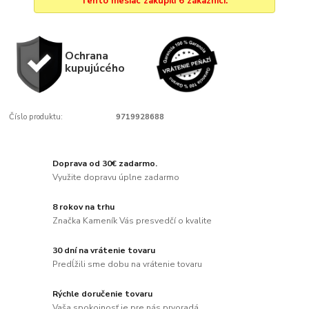
Tento mesiac zakúpili 6 zákazníci.
Ochrana
kupujúcého
Číslo produktu:
9719928688
Doprava od 30€ zadarmo.
Využite dopravu úplne zadarmo
8 rokov na trhu
Značka Kameník Vás presvedčí o kvalite
30 dní na vrátenie tovaru
Predĺžili sme dobu na vrátenie tovaru
Rýchle doručenie tovaru
Vaša spokojnosť je pre nás prvoradá