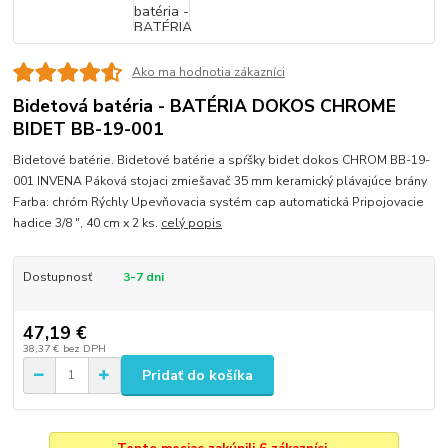
Ako ma hodnotia zákazníci
Bidetová batéria - BATÉRIA DOKOS CHROME
BIDET BB-19-001
Bidetové batérie. Bidetové batérie a spŕšky bidet dokos CHROM BB-19-
001 INVENA Páková stojaci zmiešavač 35 mm keramický plávajúce brány
Farba: chróm Rýchly Upevňovacia systém cap automatická Pripojovacie
hadice 3/8 ", 40 cm x 2 ks.
celý popis
Dostupnosť
3-7 dni
47,19 €
38,37 €
bez DPH
Pridať do košíka