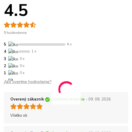
4.5
5 hodnotenie
5
4 x
4
1 x
3
0 x
2
0 x
1
0 x
Ako overíme hodnotenie?
Overený zákazník
Overená recenzia
- 09. 08. 2026
Všetko ok