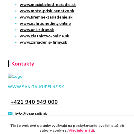
www.maxiobchod-naradie.sk
www.moto-prislusenstvo.sk
www.firemne-zariadenie.sk
www.nahradnediely.online
www.uni-zdrav.sk
www.zlatnictvo-online.sk
www.zariadenie-firmy.sk
Kontakty
WWW.SANITA-KUPELNE.SK
+421 940 949 000
info@kamenik.sk
Tieto webové stránky využívajú na poskytovanie svojich služieb
súbory cookies.
Viac informácií
.