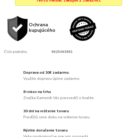
Tento mesiac zakúpili 2 zákazníci.
Ochrana
kupujúcého
Číslo produktu:
9625463681
Doprava od 30€ zadarmo.
Využite dopravu úplne zadarmo
8 rokov na trhu
Značka Kameník Vás presvedčí o kvalite
30 dní na vrátenie tovaru
Predĺžili sme dobu na vrátenie tovaru
Rýchle doručenie tovaru
Vaša spokojnosť je pre nás prvoradá