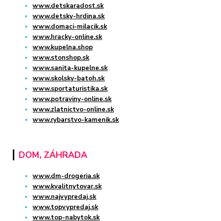
www.detskaradost.sk
www.detsky-hrdina.sk
www.domaci-milacik.sk
www.hracky-online.sk
www.kupelna.shop
www.stonshop.sk
www.sanita-kupelne.sk
www.skolsky-batoh.sk
www.sportaturistika.sk
www.potraviny-online.sk
www.zlatnictvo-online.sk
www.rybarstvo-kamenik.sk
DOM, ZÁHRADA
www.dm-drogeria.sk
www.kvalitnytovar.sk
www.najvypredaj.sk
www.topvypredaj.sk
www.top-nabytok.sk