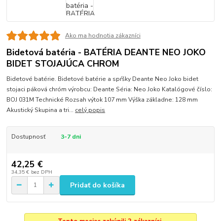
Ako ma hodnotia zákazníci
Bidetová batéria - BATÉRIA DEANTE NEO JOKO
BIDET STOJAJÚCA CHROM
Bidetové batérie. Bidetové batérie a spŕšky Deante Neo Joko bidet
stojaci páková chróm výrobcu: Deante Séria: Neo Joko Katalógové číslo:
BOJ 031M Technické Rozsah výtok 107 mm Výška základne: 128 mm
Akustický Skupina a tri...
celý popis
Dostupnosť
3-7 dni
42,25 €
34,35 €
bez DPH
Pridať do košíka