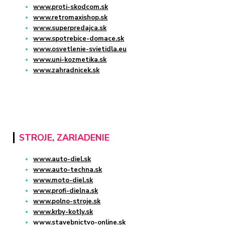
www.proti-skodcom.sk
www.retromaxishop.sk
www.superpredajca.sk
www.spotrebice-domace.sk
www.osvetlenie-svietidla.eu
www.uni-kozmetika.sk
www.zahradnicek.sk
STROJE, ZARIADENIE
www.auto-diel.sk
www.auto-techna.sk
www.moto-diel.sk
www.profi-dielna.sk
www.polno-stroje.sk
www.krby-kotly.sk
www.stavebnictvo-online.sk