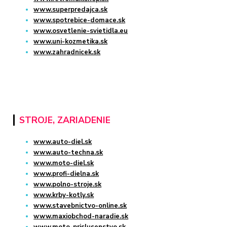
www.superpredajca.sk
www.spotrebice-domace.sk
www.osvetlenie-svietidla.eu
www.uni-kozmetika.sk
www.zahradnicek.sk
STROJE, ZARIADENIE
www.auto-diel.sk
www.auto-techna.sk
www.moto-diel.sk
www.profi-dielna.sk
www.polno-stroje.sk
www.krby-kotly.sk
www.stavebnictvo-online.sk
www.maxiobchod-naradie.sk