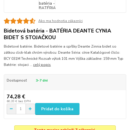
Ako ma hodnotia zákazníci
Bidetová batéria - BATÉRIA DEANTE CYNIA
BIDET S STOJAČKOU
Bidetové batérie. Bidetové batérie a spŕšky Deante Zinnia bidet so
zátkou click-klak chróm výrobcu: Deante Séria: cínie Katalógové číslo:
BCY 031M Technické Rozsah výtok 101 mm Výška základne: 159 mm Typ
Batérie: stojaci ...
celý popis
Dostupnosť
3-7 dni
74,28 €
60,39 €
bez DPH
Pridať do košíka