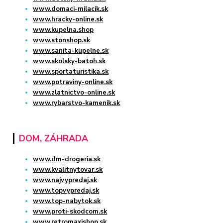
www.domaci-milacik.sk
www.hracky-online.sk
www.kupelna.shop
www.stonshop.sk
www.sanita-kupelne.sk
www.skolsky-batoh.sk
www.sportaturistika.sk
www.potraviny-online.sk
www.zlatnictvo-online.sk
www.rybarstvo-kamenik.sk
DOM, ZÁHRADA
www.dm-drogeria.sk
www.kvalitnytovar.sk
www.najvypredaj.sk
www.topvypredaj.sk
www.top-nabytok.sk
www.proti-skodcom.sk
www.retromaxishop.sk