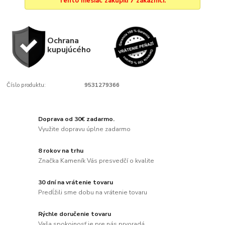
Tento mesiac zakúpili 7 zákazníci.
Ochrana
kupujúcého
Číslo produktu:
9531279366
Doprava od 30€ zadarmo.
Využite dopravu úplne zadarmo
8 rokov na trhu
Značka Kameník Vás presvedčí o kvalite
30 dní na vrátenie tovaru
Predĺžili sme dobu na vrátenie tovaru
Rýchle doručenie tovaru
Vaša spokojnosť je pre nás prvoradá