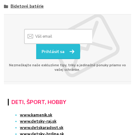
Bidetové batérie
Prihlásiť sa
Nezmeškajte naše exkluzívne tipy, triky a jedinečné ponuky priamo vo
vašej schránke.
DETI, ŠPORT, HOBBY
www.kamenik.sk
www.detsky-raj.sk
www.detskaradost.sk
www.detsky-hrdina.sk