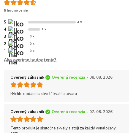
5 hodnotenie
5
4 x
4
1 x
3
0 x
2
0 x
1
0 x
Ako overíme hodnotenie?
Overený zákazník
Overená recenzia
- 08. 08. 2026
Rýchle dodanie a skvelá kvalita tovaru.
Overený zákazník
Overená recenzia
- 07. 08. 2026
Tento produkt je skutočne skvelý a stojí za každý vynaložený