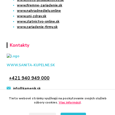
www.moto-prislusenstvo.sk
www.firemne-zariadenie.sk
www.nahradnediely.online
www.uni-zdrav.sk
www.zlatnictvo-online.sk
www.zariadenie-firmy.sk
Kontakty
WWW.SANITA-KUPELNE.SK
+421 940 949 000
info@kamenik.sk
Tieto webové stránky využívajú na poskytovanie svojich služieb
súbory cookies.
Viac informácií
.