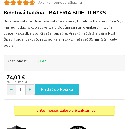
Ako ma hodnotia zákazníci
Bidetová batéria - BATÉRIA BIDETU NYKS
Bidetové batérie. Bidetové batérie a spŕšky bidetová batéria chróm Nyx
má jednoduchý, kubistické tvary. Dopĺňa sanita rovnakej línii tvoria
ucelený skladba skončí vašej kúpeľne. Preskúmať ďalšie Séria Nyx!
Špecifikácia: pákových stojaci keramický zmiešavač 35 mm Sťa...
celý
popis
Dostupnosť
3-7 dni
74,03 €
60,19 €
bez DPH
Pridať do košíka
Tento mesiac zakúpili 6 zákazníci.