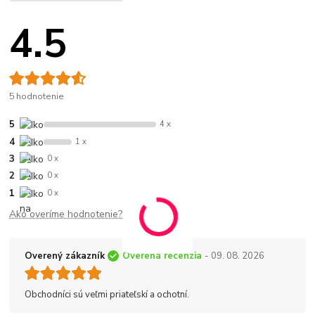
4.5
5 hodnotenie
5
4 x
4
1 x
3
0 x
2
0 x
1
0 x
Ako overíme hodnotenie?
Overený zákazník
Overená recenzia
- 09. 08. 2026
Obchodníci sú veľmi priateľskí a ochotní.