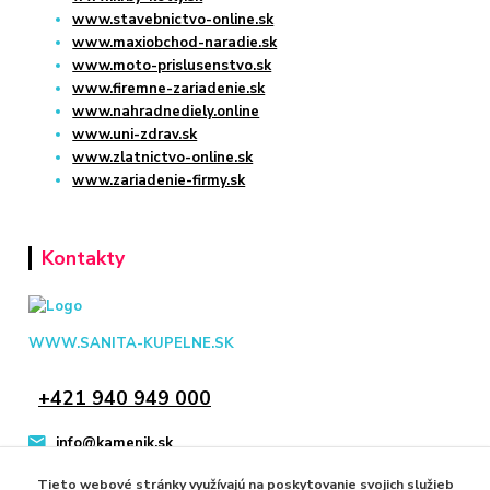
www.stavebnictvo-online.sk
www.maxiobchod-naradie.sk
www.moto-prislusenstvo.sk
www.firemne-zariadenie.sk
www.nahradnediely.online
www.uni-zdrav.sk
www.zlatnictvo-online.sk
www.zariadenie-firmy.sk
Kontakty
WWW.SANITA-KUPELNE.SK
+421 940 949 000
info@kamenik.sk
Tieto webové stránky využívajú na poskytovanie svojich služieb