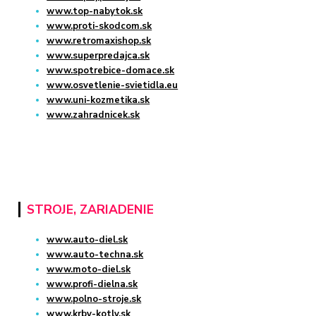
www.top-nabytok.sk
www.proti-skodcom.sk
www.retromaxishop.sk
www.superpredajca.sk
www.spotrebice-domace.sk
www.osvetlenie-svietidla.eu
www.uni-kozmetika.sk
www.zahradnicek.sk
STROJE, ZARIADENIE
www.auto-diel.sk
www.auto-techna.sk
www.moto-diel.sk
www.profi-dielna.sk
www.polno-stroje.sk
www.krby-kotly.sk