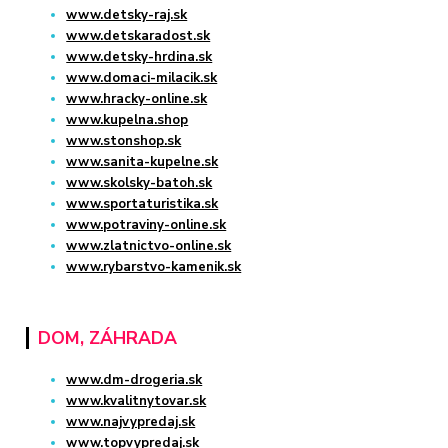
www.detsky-raj.sk
www.detskaradost.sk
www.detsky-hrdina.sk
www.domaci-milacik.sk
www.hracky-online.sk
www.kupelna.shop
www.stonshop.sk
www.sanita-kupelne.sk
www.skolsky-batoh.sk
www.sportaturistika.sk
www.potraviny-online.sk
www.zlatnictvo-online.sk
www.rybarstvo-kamenik.sk
DOM, ZÁHRADA
www.dm-drogeria.sk
www.kvalitnytovar.sk
www.najvypredaj.sk
www.topvypredaj.sk