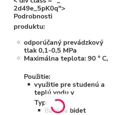
< div class = "_
2d49e_5pK0q">
Podrobnosti
produktu:
odporúčaný prevádzkový
tlak 0,1-0,5 MPa
Maximálna teplota: 90 ° C,
Použitie:
využitie pre studenú a
teplú vodu v
Typ:
Batéria bidet