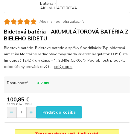
Ako ma hodnotia zákazníci
Bidetová batéria - AKUMULÁTOROVÁ BATÉRIA Z
BIELEHO BIDETU
Bidetové batérie. Bidetové batérie a spŕšky Špecifikácia: Typ bidetová
armatúra Montážne Jednootworowy trieda Prietok: Regulátor: O35 Čistá
hmotnosť: 1242 < div class = "_ 2d49e_5pK0q"> Podrobnosti produktu:
odporúčaný prevádzkový tl...
celý popis
Dostupnosť
3-7 dni
100,85 €
81,99 €
bez DPH
Pridať do košíka