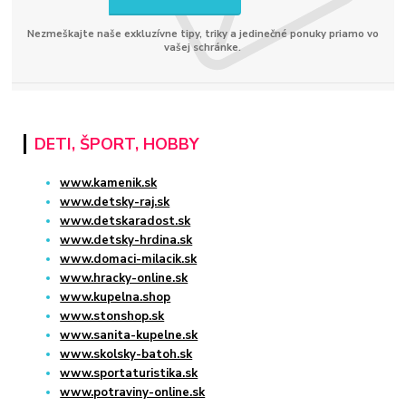
Nezmeškajte naše exkluzívne tipy, triky a jedinečné ponuky priamo vo
vašej schránke.
DETI, ŠPORT, HOBBY
www.kamenik.sk
www.detsky-raj.sk
www.detskaradost.sk
www.detsky-hrdina.sk
www.domaci-milacik.sk
www.hracky-online.sk
www.kupelna.shop
www.stonshop.sk
www.sanita-kupelne.sk
www.skolsky-batoh.sk
www.sportaturistika.sk
www.potraviny-online.sk