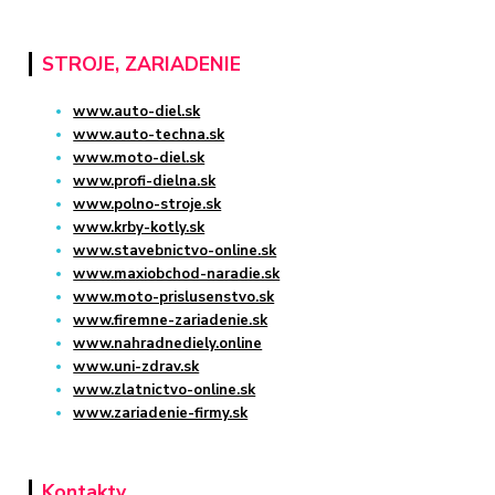
STROJE, ZARIADENIE
www.auto-diel.sk
www.auto-techna.sk
www.moto-diel.sk
www.profi-dielna.sk
www.polno-stroje.sk
www.krby-kotly.sk
www.stavebnictvo-online.sk
www.maxiobchod-naradie.sk
www.moto-prislusenstvo.sk
www.firemne-zariadenie.sk
www.nahradnediely.online
www.uni-zdrav.sk
www.zlatnictvo-online.sk
www.zariadenie-firmy.sk
Kontakty