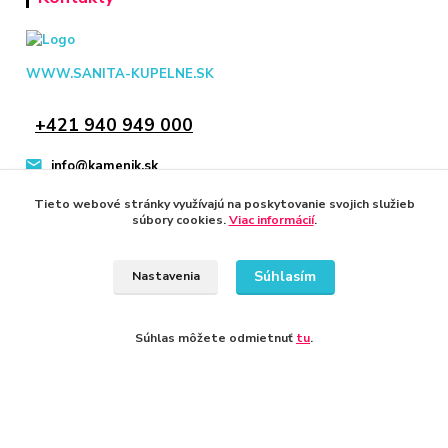
WWW.SANITA-KUPELNE.SK
+421 940 949 000
info@kamenik.sk
Tieto webové stránky využívajú na poskytovanie svojich služieb
súbory cookies.
Viac informácií
.
Súhlasím
Nastavenia
© 2024 Všetky práva vyhradené KAMENIK.SK
Vytvorené na
Eshop-rychlo.sk
Súhlas môžete odmietnuť
tu
.