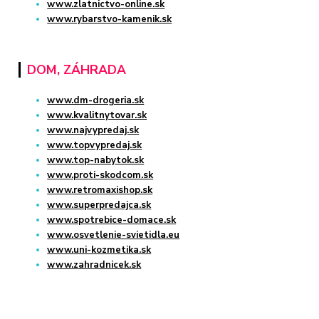
www.zlatnictvo-online.sk
www.rybarstvo-kamenik.sk
DOM, ZÁHRADA
www.dm-drogeria.sk
www.kvalitnytovar.sk
www.najvypredaj.sk
www.topvypredaj.sk
www.top-nabytok.sk
www.proti-skodcom.sk
www.retromaxishop.sk
www.superpredajca.sk
www.spotrebice-domace.sk
www.osvetlenie-svietidla.eu
www.uni-kozmetika.sk
www.zahradnicek.sk