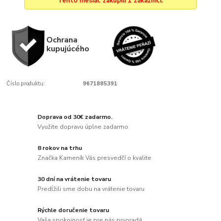
Tento mesiac zakúpili 1 zákazníci.
Ochrana
kupujúcého
Číslo produktu:
9671885391
Doprava od 30€ zadarmo.
Využite dopravu úplne zadarmo
8 rokov na trhu
Značka Kameník Vás presvedčí o kvalite
30 dní na vrátenie tovaru
Predĺžili sme dobu na vrátenie tovaru
Rýchle doručenie tovaru
Vaša spokojnosť je pre nás prvoradá