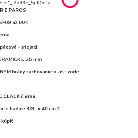
ass = "_ 2d49e_5pK0q">
ÉRIE PAROS
B-09 až 004
ierna
 páková - stojaci
ERAMICKEJ 25 mm
ÝM brány zachovanie plast vode
C CLACK čierna
acie hadice 3/8 "x 40 cm 2
 kúpiť