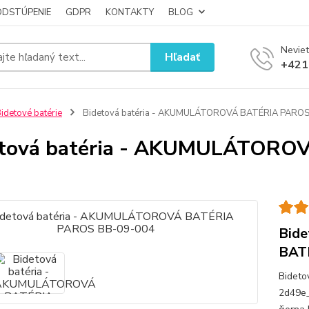
ODSTÚPENIE
GDPR
KONTAKTY
BLOG
Neviet
Hľadať
+421
idetové batérie
Bidetová batéria - AKUMULÁTOROVÁ BATÉRIA PARO
etová batéria - AKUMULÁTORO
Bid
BAT
Bidetov
2d49e_