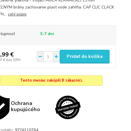
 Batéria: páková - stojaci MIXER KERAMICKEJ 25 mm
NÝM brány zachovanie plast vode zahŕňa: CAP CLIC CLACK
ri...
celý popis
tupnosť
3-7 dni
,99 €
Pridať do košíka
97 €
bez DPH
Tento mesiac zakúpili 8 zákazníci.
Ochrana
kupujúcého
roduktu:
9726110764