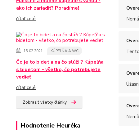
Funkčné a módne kúpeľne s vaňou -
ako ich zariadiť? Poradíme!
Overe
čítať celé
Nemám
Overe
15.02.2021
KÚPELŇA A WC
Tento
Čo je to bidet a na čo slúži ? Kúpeľňa
s bidetom - všetko, čo potrebujete
Overe
vedieť
Úžasn
čítať celé
Zobraziť všetky články
Overe
Nemôž
Hodnotenie Heuréka