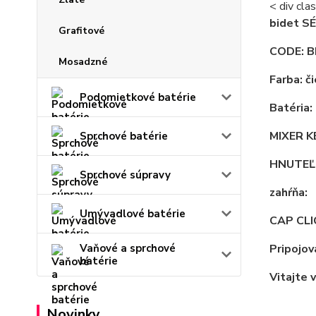
< div cl
bidet S
Grafitové
CODE: B
Mosadzné
Farba: č
Podomietkové batérie
Batéria:
MIXER K
Sprchové batérie
HNUTEĽN
Sprchové súpravy
zahŕňa:
Umývadlové batérie
CAP CLI
Vaňové a sprchové
Pripojov
batérie
Vitajte v
Novinky