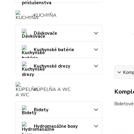
KUCHYŇA
Dávkovače
Kuchynské batérie
Kuchynské drezy
Kompl
KÚPELŇA A WC
Komple
Bidetové 
Bidety
Hydromasážne boxy