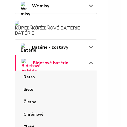
Wc misy
KÚPEĽŇOVÉ BATÉRIE
Batérie - zostavy
Bidetové batérie
Retro
Biele
Čierne
Chrómové
Zlaté