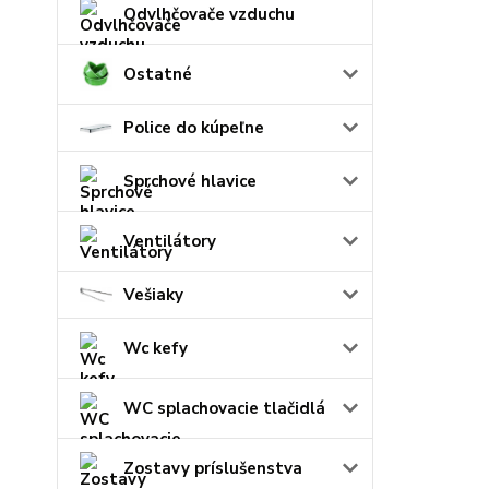
Odvlhčovače vzduchu
Ostatné
Police do kúpeľne
Sprchové hlavice
Ventilátory
Vešiaky
Wc kefy
WC splachovacie tlačidlá
Zostavy príslušenstva