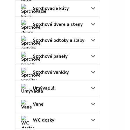
Sprchovacie kúty
Sprchové dvere a steny
Sprchové odtoky a žľaby
Sprchové panely
Sprchové vaničky
Umývadlá
Vane
WC dosky