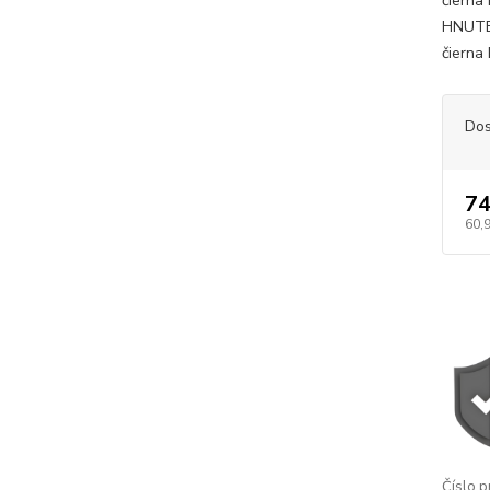
čierna
HNUTEĽ
čierna P
Dos
74
60,
Číslo p