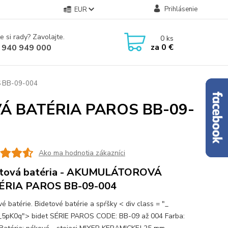
Prihlásenie
EUR
e si rady? Zavolajte.
0
ks
za
0 €
 940 949 000
S BB-09-004
VÁ BATÉRIA PAROS BB-09-
Ako ma hodnotia zákazníci
etová batéria - AKUMULÁTOROVÁ
ÉRIA PAROS BB-09-004
é batérie. Bidetové batérie a spŕšky < div class = "_
5pK0q"> bidet SÉRIE PAROS CODE: BB-09 až 004 Farba: