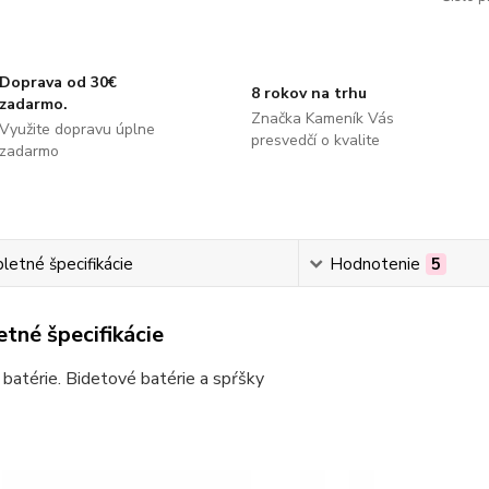
Doprava od 30€
8 rokov na trhu
zadarmo.
Značka Kameník Vás
Využite dopravu úplne
presvedčí o kvalite
zadarmo
etné špecifikácie
Hodnotenie
5
tné špecifikácie
batérie. Bidetové batérie a spŕšky