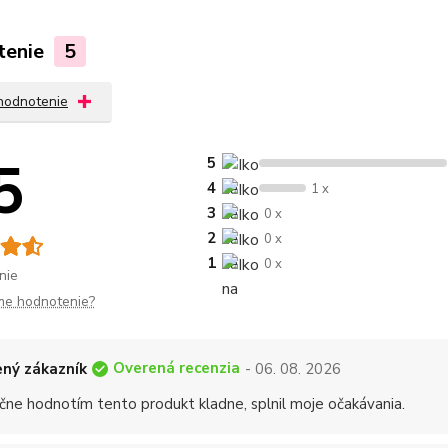
tenie
5
 hodnotenie
5
5
4
1 x
3
0 x
2
0 x
1
0 x
nie
me hodnotenie?
Overená recenzia
ný zákazník
- 06. 08. 2026
čne hodnotím tento produkt kladne, splnil moje očakávania.