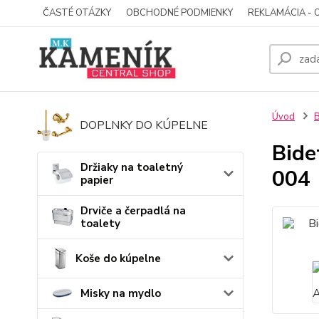
ČASTÉ OTÁZKY
OBCHODNÉ PODMIENKY
REKLAMÁCIA - 
Úvod
B
DOPLNKY DO KÚPELNE
Bid
Držiaky na toaletný
004
papier
Drviče a čerpadlá na
toalety
Koše do kúpelne
Misky na mydlo