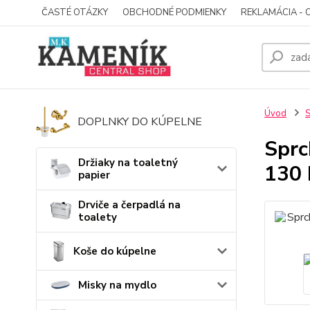
ČASTÉ OTÁZKY
OBCHODNÉ PODMIENKY
REKLAMÁCIA - 
Úvod
S
DOPLNKY DO KÚPELNE
Sprc
Držiaky na toaletný
130 
papier
Drviče a čerpadlá na
toalety
Koše do kúpelne
Misky na mydlo