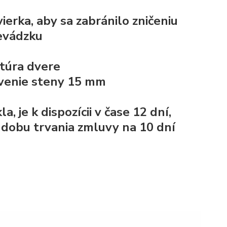
erka, aby sa zabránilo zničeniu
revádzku
ktúra
dvere
ivenie steny 15 mm
je k dispozícii v čase 12 dní,
 dobu trvania zmluvy na 10 dní