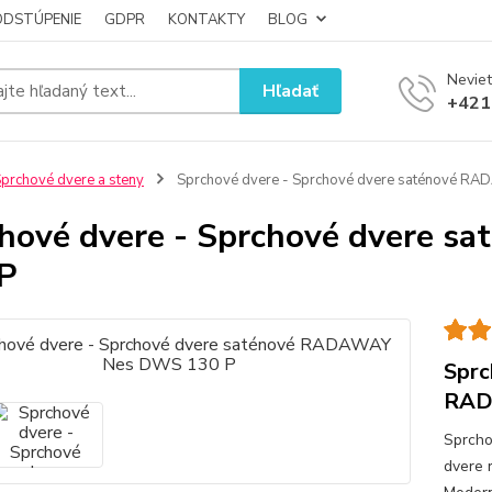
ODSTÚPENIE
GDPR
KONTAKTY
BLOG
Neviet
Hľadať
+421
prchové dvere a steny
Sprchové dvere - Sprchové dvere saténové R
hové dvere - Sprchové dvere
P
Sprc
RAD
Sprcho
dvere 