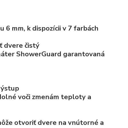
6 mm, k dispozícii v 7 farbách
 dvere čistý
náter ShowerGuard
garantovaná
výstup
dolné voči zmenám teploty a
ôže otvoriť dvere na vnútorné a