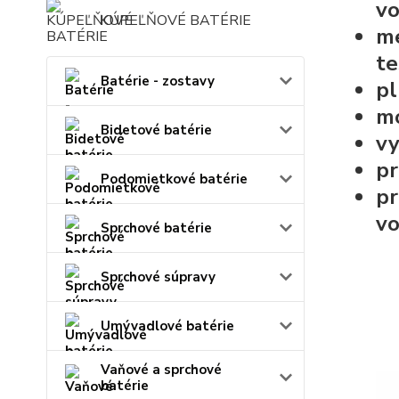
vo
KÚPEĽŇOVÉ BATÉRIE
me
te
Batérie - zostavy
pl
m
Bidetové batérie
vy
pr
Podomietkové batérie
pr
vo
Sprchové batérie
Sprchové súpravy
Umývadlové batérie
Vaňové a sprchové
batérie