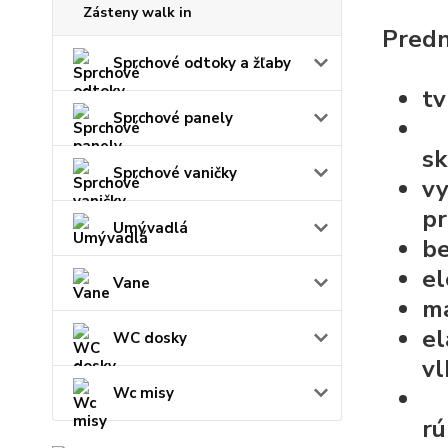
Zásteny walk in
Predn
Sprchové odtoky a žľaby
tv
Sprchové panely
sk
Sprchové vaničky
vy
pr
Umývadlá
be
el
Vane
ma
e
WC dosky
vl
Wc misy
rú