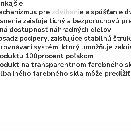
nkajšie
chanizmus pre zdvíhanie a spúšťanie dvi
snenia zaisťuje tichý a bezporuchovú p
ná dostupnosť náhradných dielov
osadz
podpery, zaisťujúce stabilnú štru
rovnávací systém, ktorý umožňuje zakr
oduktu 100procent poľskom
odukt na transparentnom farebného skla, 
ľba iného farebného skla môže predĺžiť