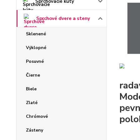
Sprchovacie kúty
Sprchové dvere a steny
Sklenené
Výklopné
Posuvné
Čierne
rada
Biele
Mode
Zlaté
pevn
polo
Chrómové
Zásteny