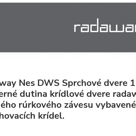
way Nes DWS Sprchové dvere 13
rné dutina krídlové dvere rad
ého rúrkového závesu vybavené
hovacích krídel.