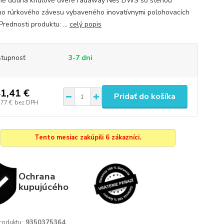
é dutina krídlové dvere radaway Nes DWS so stenou
o rúrkového závesu vybaveného inovatívnymi polohovacích
 Prednosti produktu: ...
celý popis
tupnosť
3-7 dni
1,41 €
Pridať do košíka
,77 €
bez DPH
Tento mesiac zakúpili 6 zákazníci.
Ochrana
kupujúcého
roduktu:
9350375364