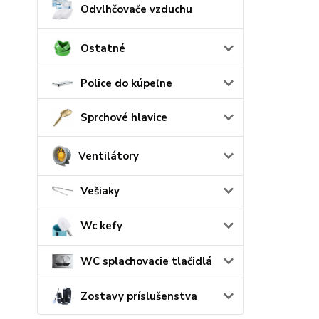
Odvlhčovače vzduchu
Ostatné
Police do kúpeľne
Sprchové hlavice
Ventilátory
Vešiaky
Wc kefy
WC splachovacie tlačidlá
Zostavy príslušenstva