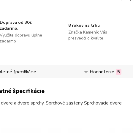
Doprava od 30€
8 rokov na trhu
zadarmo.
Značka Kameník Vás
Využite dopravu úplne
presvedčí o kvalite
zadarmo
etné špecifikácie
Hodnotenie
5
tné špecifikácie
dvere a dvere sprchy. Sprchové zásteny Sprchovacie dvere