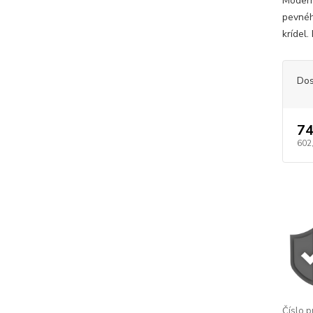
Modern
pevnéh
krídel.
Dos
74
602
Číslo p