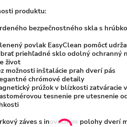
osti produktu:
rdeného bezpečnostného skla s hrúbkou 
lenený povlak EasyClean
pomôcť udržať
brať priehľadné sklo
odolný ochranný 
e život
z možnosti inštalácie prah dverí pás
egantné chrómové detaily
gnetický prúžok v blízkosti zatváracie 
lastomérovou
tesnenie pre utesnenie
o
hkosti
rkový záves s inovačným polohy dverí
m