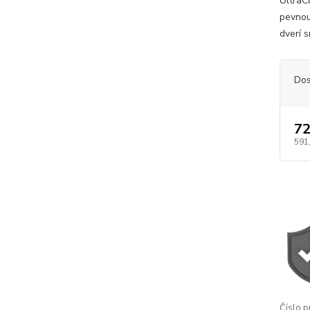
UltraC
pevnou
dverí 
Dos
72
591
Číslo p