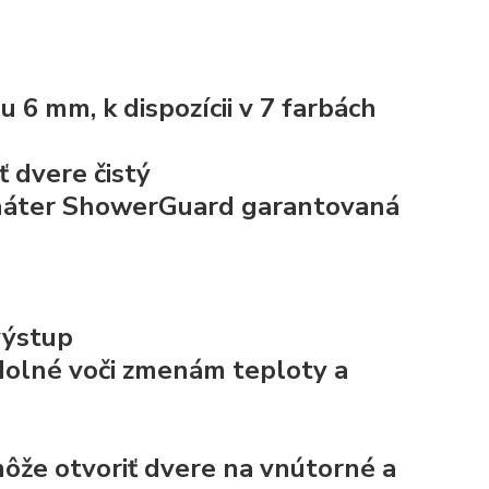
6 mm, k dispozícii v 7 farbách
 dvere čistý
náter ShowerGuard
garantovaná
výstup
dolné voči zmenám teploty a
ôže otvoriť dvere na vnútorné a