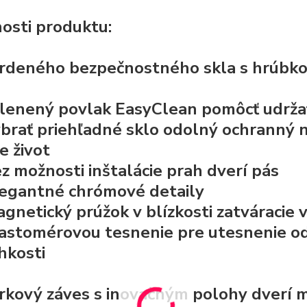
osti produktu:
rdeného bezpečnostného skla s hrúbkou 
lenený povlak EasyClean
pomôcť udržať
brať priehľadné sklo
odolný ochranný 
e život
z možnosti inštalácie prah dverí pás
egantné chrómové detaily
gnetický prúžok v blízkosti zatváracie 
lastomérovou
tesnenie pre utesnenie
o
hkosti
rkový záves s inovačným polohy dverí
m