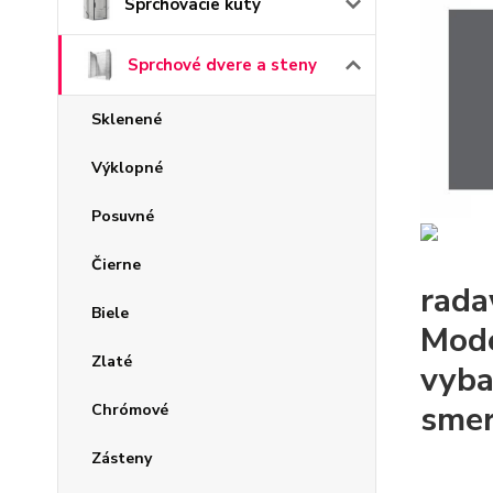
Sprchovacie kúty
Sprchové dvere a steny
Sklenené
Výklopné
Posuvné
Čierne
rada
Biele
Mode
Zlaté
vyba
smer
Chrómové
Zásteny