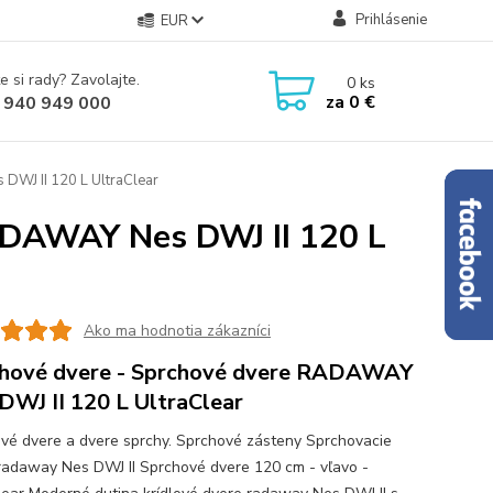
Prihlásenie
EUR
e si rady? Zavolajte.
0
ks
za
0 €
 940 949 000
DWJ II 120 L UltraClear
ADAWAY Nes DWJ II 120 L
Ako ma hodnotia zákazníci
hové dvere - Sprchové dvere RADAWAY
DWJ II 120 L UltraClear
vé dvere a dvere sprchy. Sprchové zásteny Sprchovacie
radaway Nes DWJ II Sprchové dvere 120 cm - vľavo -