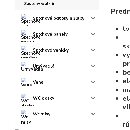
Zásteny walk in
Predn
Sprchové odtoky a žľaby
tv
Sprchové panely
sk
Sprchové vaničky
vy
pr
Umývadlá
be
el
Vane
ma
e
WC dosky
vl
Wc misy
rú