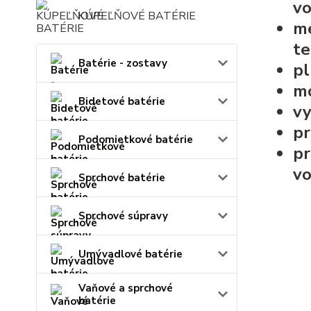
vo
KÚPEĽŇOVÉ BATÉRIE
me
te
Batérie - zostavy
pl
m
Bidetové batérie
vy
pr
Podomietkové batérie
pr
vo
Sprchové batérie
Sprchové súpravy
Umývadlové batérie
Vaňové a sprchové
batérie