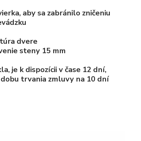
erka, aby sa zabránilo zničeniu
revádzku
ktúra
dvere
ivenie steny 15 mm
je k dispozícii v čase 12 dní,
 dobu trvania zmluvy na 10 dní