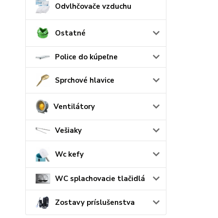
Odvlhčovače vzduchu
Ostatné
Police do kúpeľne
Sprchové hlavice
Ventilátory
Vešiaky
Wc kefy
WC splachovacie tlačidlá
Zostavy príslušenstva