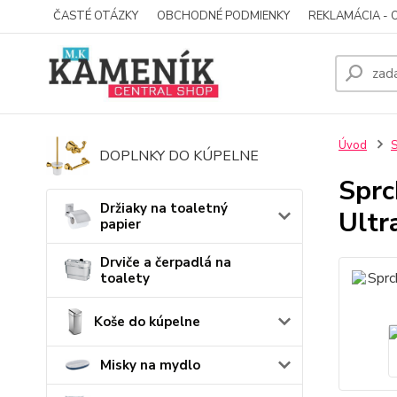
ČASTÉ OTÁZKY
OBCHODNÉ PODMIENKY
REKLAMÁCIA - 
Úvod
S
DOPLNKY DO KÚPELNE
Sprc
Držiaky na toaletný
Ultr
papier
Drviče a čerpadlá na
toalety
Koše do kúpelne
Misky na mydlo