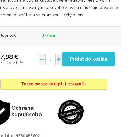
lear Moderné dutina krídlové dvere radaway Nes DWJ II s
, vybavené inovačným rúrkového závesu umožňuje otvorenie
smerom dovnútra a smerom von...
celý popis
tupnosť
3-7 dni
7,98 €
Pridať do košíka
,85 €
bez DPH
Tento mesiac zakúpili 1 zákazníci.
Ochrana
kupujúcého
roduktu:
9350485602