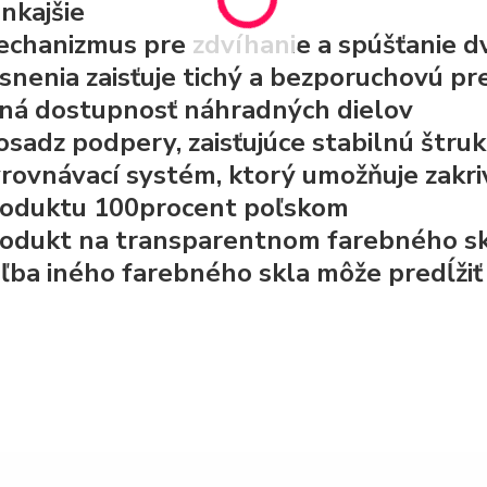
nkajšie
chanizmus pre zdvíhanie a spúšťanie dvi
snenia zaisťuje tichý a bezporuchovú p
ná dostupnosť náhradných dielov
osadz
podpery, zaisťujúce stabilnú štru
rovnávací systém, ktorý umožňuje zakr
oduktu 100procent poľskom
odukt na transparentnom farebného skla, 
ľba iného farebného skla môže predĺžiť