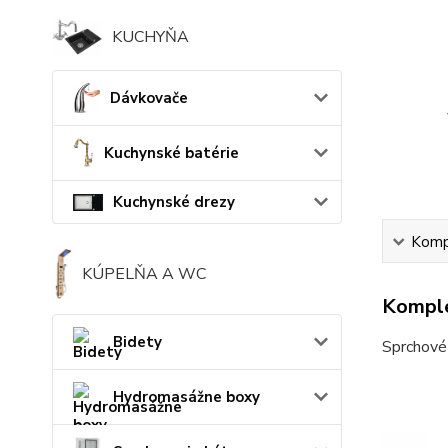
KUCHYŇA
Dávkovače
Kuchynské batérie
Kuchynské drezy
Kompl
KÚPELŇA A WC
Komple
Bidety
Sprchové 
Hydromasážne boxy