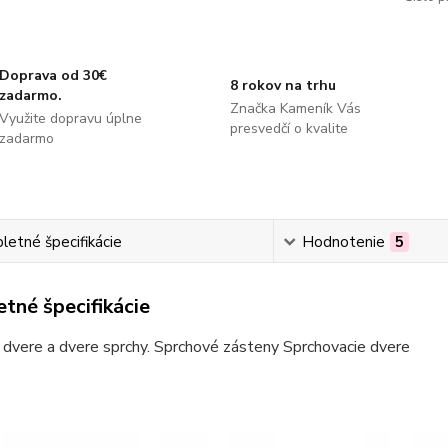
Doprava od 30€
8 rokov na trhu
zadarmo.
Značka Kameník Vás
Využite dopravu úplne
presvedčí o kvalite
zadarmo
etné špecifikácie
Hodnotenie
5
tné špecifikácie
dvere a dvere sprchy. Sprchové zásteny Sprchovacie dvere