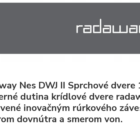
way Nes DWJ II Sprchové dvere 1
rné dutina krídlové dvere rada
vené inovačným rúrkového záves
om dovnútra a smerom von.