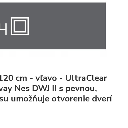
20 cm - vľavo - UltraClear
way Nes DWJ II s pevnou,
u umožňuje otvorenie dverí