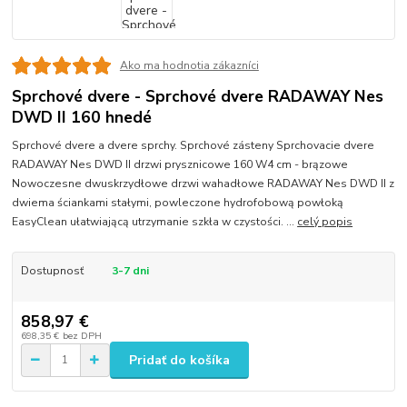
Ako ma hodnotia zákazníci
Sprchové dvere - Sprchové dvere RADAWAY Nes
DWD II 160 hnedé
Sprchové dvere a dvere sprchy. Sprchové zásteny Sprchovacie dvere
RADAWAY Nes DWD II drzwi prysznicowe 160 W4 cm - brązowe
Nowoczesne dwuskrzydłowe drzwi wahadłowe RADAWAY Nes DWD II z
dwiema ściankami stałymi, powleczone hydrofobową powłoką
EasyClean ułatwiającą utrzymanie szkła w czystości. ...
celý popis
Dostupnosť
3-7 dni
858,97 €
698,35 €
bez DPH
Pridať do košíka