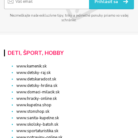
Prihlásiť sa
Nezmeškajte naše exkluzívne tipy, triky a jedinečné ponuky priamo vo vašej
schránke.
DETI, ŠPORT, HOBBY
www.kamenik.sk
www.detsky-raj.sk
www.detskaradost.sk
www.detsky-hrdina.sk
www.domaci-milacik.sk
www.hracky-online.sk
www.kupelna.shop
www.stonshop.sk
www.sanita-kupelne.sk
www.skolsky-batoh.sk
www.sportaturistika.sk
www.potraviny-online.sk