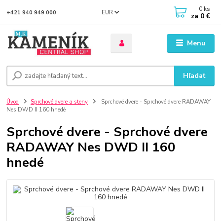
0
ks
EUR
+421 940 949 000
za
0 €
Menu
Hľadať
Úvod
Sprchové dvere a steny
Sprchové dvere - Sprchové dvere RADAWAY
Nes DWD II 160 hnedé
Sprchové dvere - Sprchové dvere
RADAWAY Nes DWD II 160
hnedé