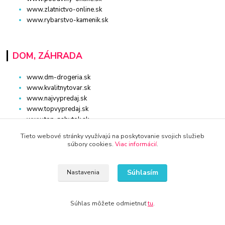
www.zlatnictvo-online.sk
www.rybarstvo-kamenik.sk
DOM, ZÁHRADA
www.dm-drogeria.sk
www.kvalitnytovar.sk
www.najvypredaj.sk
www.topvypredaj.sk
www.top-nabytok.sk
www.proti-skodcom.sk
Tieto webové stránky využívajú na poskytovanie svojich služieb
www.retromaxishop.sk
súbory cookies.
Viac informácií
.
www.superpredajca.sk
www.spotrebice-domace.sk
www.osvetlenie-svietidla.eu
Súhlasím
Nastavenia
www.uni-kozmetika.sk
www.zahradnicek.sk
Súhlas môžete odmietnuť
tu
.