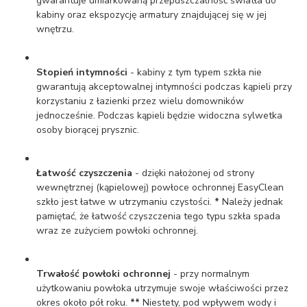
gwarantuje umiarkowaną przepuszczalność światła do
kabiny oraz ekspozycję armatury znajdującej się w jej
wnętrzu.
Stopień intymności
- kabiny z tym typem szkła nie
gwarantują akceptowalnej intymności podczas kąpieli przy
korzystaniu z łazienki przez wielu domowników
jednocześnie. Podczas kąpieli będzie widoczna sylwetka
osoby biorącej prysznic.
Łatwość czyszczenia
- dzięki nałożonej od strony
wewnętrznej (kąpielowej) powłoce ochronnej EasyClean
szkło jest łatwe w utrzymaniu czystości.
*
Należy jednak
pamiętać, że łatwość czyszczenia tego typu szkła spada
wraz ze zużyciem powłoki ochronnej.
Trwałość powłoki ochronnej
- przy normalnym
użytkowaniu powłoka utrzymuje swoje właściwości przez
okres około pół roku.
**
Niestety, pod wpływem wody i