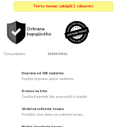
Tento mesiac zakúpili 1 zákazníci.
Ochrana
kupujúcého
Číslo produktu:
9349970831
Doprava od 30€ zadarmo.
Využite dopravu úplne zadarmo
8 rokov na trhu
Značka Kameník Vás presvedčí o kvalite
30 dní na vrátenie tovaru
Predĺžili sme dobu na vrátenie tovaru
Rýchle doručenie tovaru