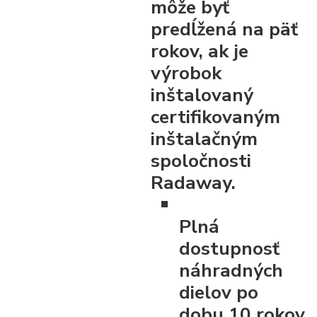
môže byť
predĺžená na päť
rokov, ak je
výrobok
inštalovaný
certifikovaným
inštalačným
spoločnosti
Radaway.
Plná
dostupnosť
náhradných
dielov po
dobu 10 rokov