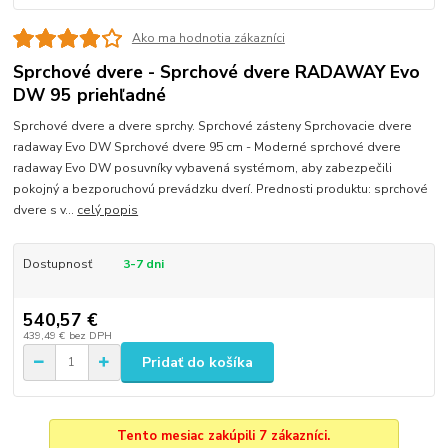
Ako ma hodnotia zákazníci
Sprchové dvere - Sprchové dvere RADAWAY Evo
DW 95 priehľadné
Sprchové dvere a dvere sprchy. Sprchové zásteny Sprchovacie dvere
radaway Evo DW Sprchové dvere 95 cm - Moderné sprchové dvere
radaway Evo DW posuvníky vybavená systémom, aby zabezpečili
pokojný a bezporuchovú prevádzku dverí. Prednosti produktu: sprchové
dvere s v...
celý popis
Dostupnosť
3-7 dni
540,57 €
439,49 €
bez DPH
Pridať do košíka
Tento mesiac zakúpili 7 zákazníci.