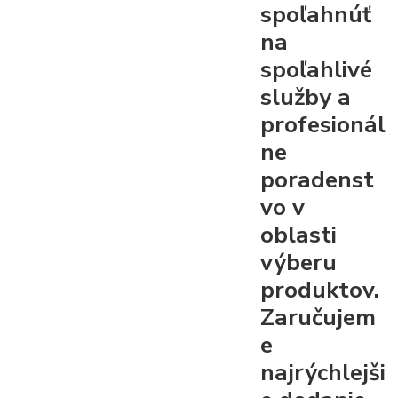
spoľahnúť
na
spoľahlivé
služby a
profesionál
ne
poradenst
vo v
oblasti
výberu
produktov.
Zaručujem
e
najrýchlejši