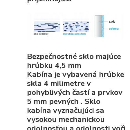
Bezpečnostné sklo majúce
hrúbku 4,5 mm
Kabína je vybavená
hrúbke
skla 4 milimetre v
pohyblivých častí a prvkov
5 mm pevných
. Sklo
kabína
vyznačujúci sa
vysokou mechanickou
odolnosťou
a odolnosti voči