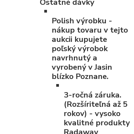
Ostatné dávky
Polish výrobku
-
nákup tovaru v tejto
aukcii kupujete
poľský výrobok
navrhnutý a
vyrobený v Jasin
blízko Poznane.
3-ročná záruka.
(Rozšíriteľná až 5
rokov)
- vysoko
kvalitné produkty
Radaway