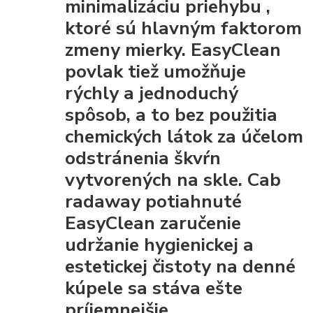
minimalizáciu priehybu
,
ktoré sú hlavným faktorom
zmeny mierky. EasyClean
povlak tiež umožňuje
rýchly a jednoduchý
spôsob, a to bez použitia
chemických látok za účelom
odstránenia škvŕn
vytvorených na skle. Cab
radaway potiahnuté
EasyClean
zaručenie
udržanie hygienickej a
estetickej čistoty
na denné
kúpele sa stáva ešte
príjemnejšie.