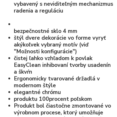
vybavený s neviditeľným
mechanizmus
radenia a reguláciu
bezpečnostné sklo
4 mm
štýl dvere dekorácie vo forme
vyryť
akýkoľvek vybraný motív
(viď
"Možnosti konfigurácie")
čistej ľahko vzhľadom k
povlak
EasyClean
inhibovaní tvorby usadenín
a škvŕn
Ergonomicky tvarované držadlá v
modernom štýle
elegantné chrómu
produktu 100procent poľskom
Produkt bol čiastočne zmontované vo
výrobnom procese, ktorý umožňuje