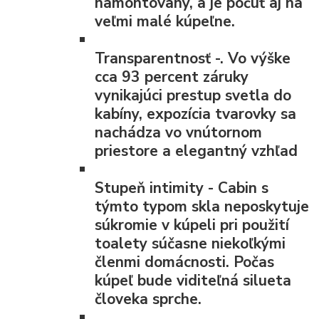
namontovaný, a je počuť aj na
veľmi malé kúpeľne.
Transparentnosť
-. Vo výške
cca 93 percent záruky
vynikajúci prestup svetla do
kabíny, expozícia tvarovky sa
nachádza vo vnútornom
priestore a elegantný vzhľad
Stupeň intimity
- Cabin s
týmto typom skla neposkytuje
súkromie v kúpeli pri použití
toalety súčasne niekoľkými
členmi domácnosti. Počas
kúpeľ bude viditeľná silueta
človeka sprche.