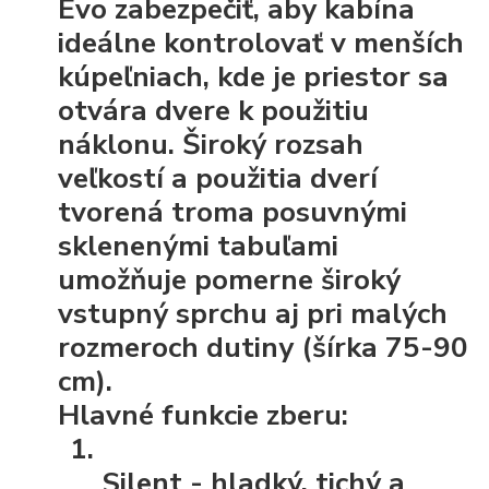
Evo zabezpečiť, aby kabína
ideálne kontrolovať v menších
kúpeľniach, kde je priestor sa
otvára dvere k použitiu
náklonu. Široký rozsah
veľkostí a použitia dverí
tvorená troma posuvnými
sklenenými tabuľami
umožňuje pomerne široký
vstupný sprchu aj pri malých
rozmeroch dutiny (šírka 75-90
cm).
Hlavné funkcie zberu:
Silent
- hladký, tichý a