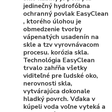
jedinečný hydrofóbna
ochranný povlak EasyClean
, ktorého úlohou je
obmedzenie tvorby
vápenatých usadenín na
skle a tzv vyrovnávacom
procesu. korózia skla.
Technológia EasyClean
trvalo zahŕňa všetky
viditeľné pre ľudské oko,
nerovnosti skla,
vytvárajúca dokonale
hladký povrch. Vďaka
v
kúpeli voda voľne vyteká a