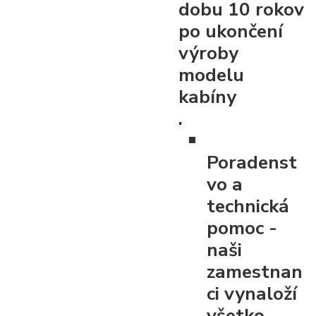
dobu 10 rokov
po ukončení
výroby
modelu
kabíny
.
Poradenst
vo a
technická
pomoc
-
naši
zamestnan
ci vynaloží
všetko