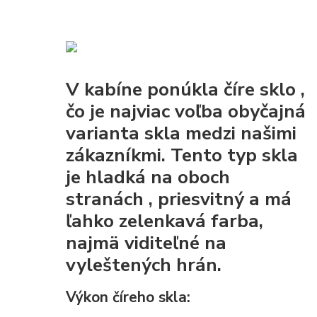
V kabíne ponúkla
číre sklo
,
čo je najviac voľba obyčajná
varianta skla medzi našimi
zákazníkmi. Tento typ skla
je
hladká na oboch
stranách
, priesvitný a má
ľahko zelenkavá farba,
najmä viditeľné na
vyleštených hrán.
Výkon číreho skla: