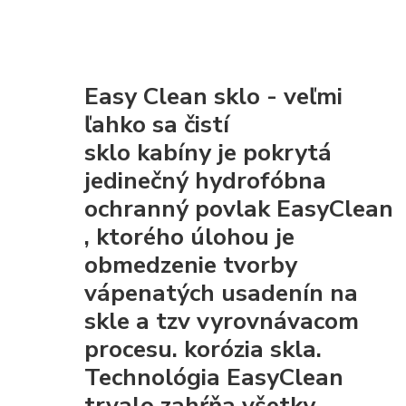
Easy Clean sklo - veľmi
ľahko sa čistí
sklo kabíny je pokrytá
jedinečný hydrofóbna
ochranný povlak EasyClean
, ktorého úlohou je
obmedzenie tvorby
vápenatých usadenín na
skle a tzv vyrovnávacom
procesu. korózia skla.
Technológia EasyClean
trvalo zahŕňa všetky