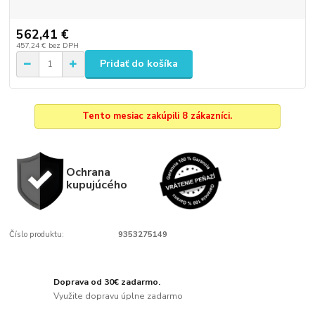
562,41 €
457,24 €
bez DPH
Pridať do košíka
Tento mesiac zakúpili 8 zákazníci.
Ochrana
kupujúcého
Číslo produktu:
9353275149
Doprava od 30€ zadarmo.
Využite dopravu úplne zadarmo