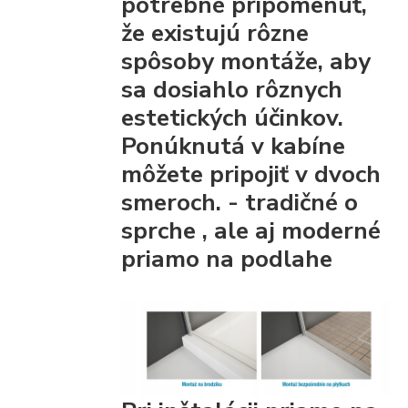
potrebné pripomenúť,
že existujú rôzne
spôsoby montáže, aby
sa dosiahlo rôznych
estetických účinkov.
Ponúknutá v kabíne
môžete pripojiť
v dvoch
smeroch. - tradičné
o
sprche
, ale aj moderné
priamo na podlahe