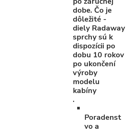
po záručnej
dobe. Čo je
dôležité -
diely Radaway
sprchy sú k
dispozícii po
dobu 10 rokov
po ukončení
výroby
modelu
kabíny
.
Poradenst
vo a