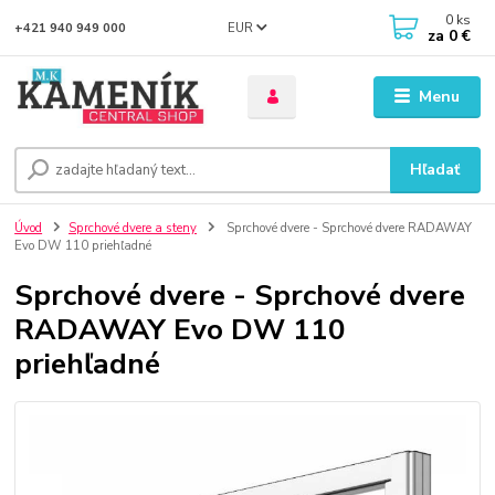
0
ks
EUR
+421 940 949 000
za
0 €
Menu
Hľadať
Úvod
Sprchové dvere a steny
Sprchové dvere - Sprchové dvere RADAWAY
Evo DW 110 priehľadné
Sprchové dvere - Sprchové dvere
RADAWAY Evo DW 110
priehľadné