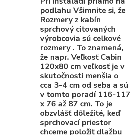
Pri inštalácii priamo na
podlahu Všimnite si, že
Rozmery z kabín
sprchový citovaných
výrobcovia
sú celkové
rozmery
. To znamená,
že napr. Veľkosť Cabin
120x80 cm veľkosť je v
skutočnosti menšia o
cca 3-4 cm od seba a sú
v tomto poradí 116-117
x 76 až 87 cm. To je
obzvlášť dôležité, keď
sprchovací priestor
chceme položiť dlažbu