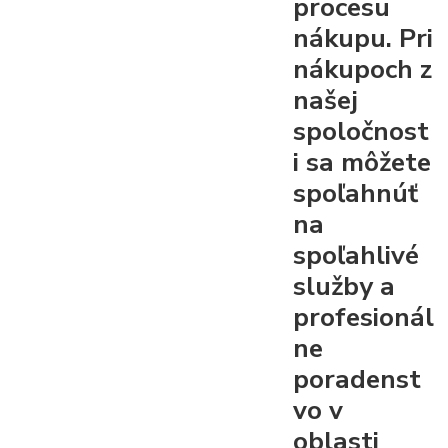
procesu
nákupu. Pri
nákupoch z
našej
spoločnost
i sa môžete
spoľahnúť
na
spoľahlivé
služby a
profesionál
ne
poradenst
vo v
oblasti