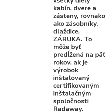
všetky diely
kabín, dvere a
zásteny, rovnako
ako zásobníky,
dlaždice.
ZÁRUKA. To
môže byť
predĺžená na päť
rokov, ak je
výrobok
inštalovaný
certifikovaným
inštalačným
spoločnosti
Radaway.