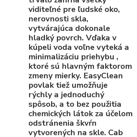
viditeľné pre ľudské oko,
nerovnosti skla,
vytvárajúca dokonale
hladký povrch. Vďaka
v
kúpeli voda voľne vyteká a
minimalizáciu priehybu
,
ktoré sú hlavným faktorom
zmeny mierky. EasyClean
povlak tiež umožňuje
rýchly a jednoduchý
spôsob, a to bez použitia
chemických látok za účelom
odstránenia škvŕn
vytvorených na skle. Cab