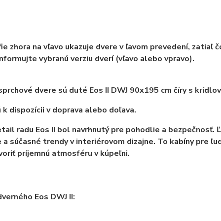
ie zhora na vľavo ukazuje dvere v ľavom prevedení, zatiaľ 
nformujte vybranú verziu dverí (vľavo alebo vpravo).
sprchové dvere sú duté Eos II DWJ 90x195 cm číry s krídlov
 k dispozícii v doprava alebo doľava.
tail radu Eos II bol navrhnutý pre pohodlie a bezpečnosť. 
 a súčasné trendy v interiérovom dizajne. To kabíny pre ľud
voriť príjemnú atmosféru v kúpeľni.
verného Eos DWJ II: