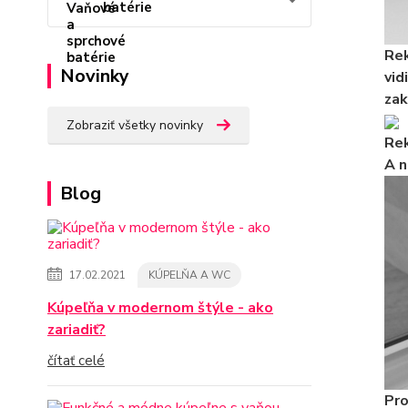
batérie
Rek
Novinky
vid
zak
Zobraziť všetky novinky
Rek
A n
Blog
17.02.2021
KÚPELŇA A WC
Kúpeľňa v modernom štýle - ako
zariadiť?
čítať celé
Pro