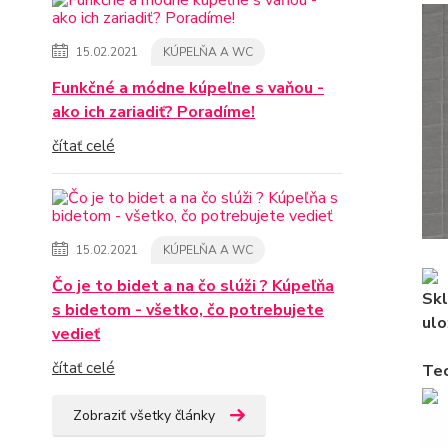
15.02.2021
KÚPELŇA A WC
Funkčné a módne kúpeľne s vaňou -
ako ich zariadiť? Poradíme!
čítať celé
15.02.2021
KÚPELŇA A WC
Čo je to bidet a na čo slúži ? Kúpeľňa
Skl
s bidetom - všetko, čo potrebujete
ulo
vedieť
čítať celé
Tec
Zobraziť všetky články