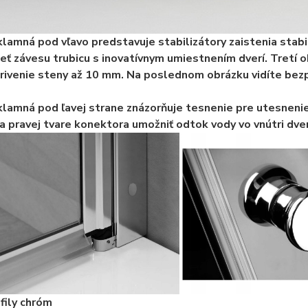
lamná pod vľavo predstavuje stabilizátory zaistenia stab
ieť závesu trubicu s inovatívnym umiestnením dverí. Tretí
rivenie steny až 10 mm. Na poslednom obrázku vidíte bez
lamná pod ľavej strane znázorňuje tesnenie pre utesnenie
a pravej tvare konektora umožniť odtok vody vo vnútri dver
fily chróm