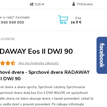
Prihlásenie
EUR
e si rady? Zavolajte.
0
ks
za
0 €
 940 949 000
 II DWJ 90
ADAWAY Eos II DWJ 90
Ako ma hodnotia zákazníci
hové dvere - Sprchové dvere RADAWAY
II DWJ 90
vé dvere a dvere sprchy. Sprchové zásteny Sprchovacie
sprchové dvere dutý kus Eos II DWJ 90x195 cm spoločnosť
afie zhora na vľavo ukazuje dvere v ľavom prevedení, zatiaľ čo
u vedľa dverí v pravom prevedení. Po nákupe informujte