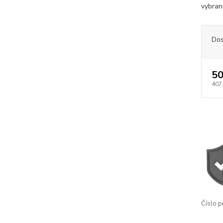
vybranú
Dos
50
407
Číslo p