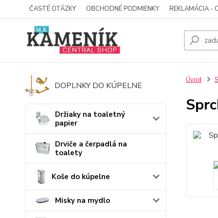
ČASTÉ OTÁZKY
OBCHODNÉ PODMIENKY
REKLAMÁCIA - 
Úvod
S
DOPLNKY DO KÚPELNE
Sprc
Držiaky na toaletný
papier
Drviče a čerpadlá na
toalety
Koše do kúpelne
Misky na mydlo