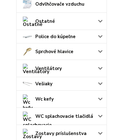
Odvlhčovače vzduchu
Ostatné
Police do kúpeľne
Sprchové hlavice
Ventilátory
Vešiaky
Wc kefy
WC splachovacie tlačidlá
Zostavy príslušenstva