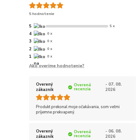
5 hodnotenie
5
5 x
4
0 x
3
0 x
2
0 x
1
0 x
Ako overíme hodnotenie?
Overený
- 07. 08.
Overená
recenzia
zákazník
2026
Produkt prekonal moje očakávania, som veľmi
príjemne prekvapený.
Overený
- 06. 08.
Overená
recenzia
zákazník
2026