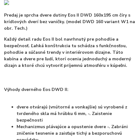
Predaj je sprcha dvere dutiny Eos II DWD 160x195 cm číry s
krídlových dverí bez vaničky.
(model DWD 160 variant W1 na
obr. Tech.)
Každý detail radu Eos II bol navrhnutý pre pohodlie a
bezpečnosť. Ľahká konštrukcia tu schádza s funkčnosťou,
pohodlie a súčasné trendy v interiérovom dizajne. Táto
kabína a dvere pre ľudí, ktorí ocenia jednoduchý a moderný
dizajn a ktoré chcú vytvoriť príjemnú atmosféru v kúpeľni.
Výhody dverného Eos DWD II:
dvere otvárajú (vnútorné a vonkajšie) sú vyrobené z
tvrdeného skla má hrúbku 6 mm, -. Zaistenie
bezpečnosti
Mechanizmus plávajúce a opustenie dvere -. Zabráni
zničenie tesnenie a zaisťuje tichý a bezporuchovú
prevádzku