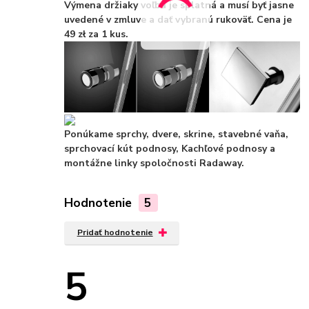
Výmena držiaky voľba je splatná a musí byť jasne
uvedené v zmluve a dať vybranú rukoväť. Cena je
49 zł za 1 kus.
Ponúkame sprchy, dvere, skrine, stavebné vaňa,
sprchovací kút podnosy, Kachľové podnosy a
montážne linky spoločnosti Radaway.
Hodnotenie
5
Pridať hodnotenie
5