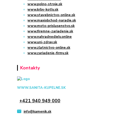
www.polno-stroje.sk
www.krby-kotly.sk
www.stavebnictvo-online.sk
www.maxiobchod-naradie.sk
www.moto-prislusenstvo.sk
www.firemne-zariadenie.sk
www.nahradnediely.online
www.uni-zdrav.sk
www.zlatnictvo-online.sk
www.zariadenie-firmy.sk
Kontakty
WWW.SANITA-KUPELNE.SK
+421 940 949 000
info@kamenik.sk