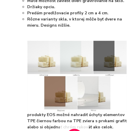
Máte možnosť zaviesť dverí gravírovanie na sklo.
Držiaky opciu.
Predám predlžovacie profily 2 cm a 4 cm.
Rôzne varianty skla, v ktorej môže byť dvere na
mieru. Designs nižšie.
produkty EOS možné nahradiť úchyty elementov
TPE čiernou farbou na TPE zviera s prvkami grafit
alebo si objednať chróm rukoväť ako celok.