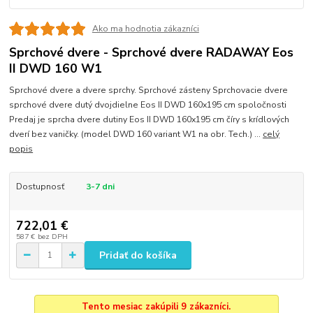
Ako ma hodnotia zákazníci
Sprchové dvere - Sprchové dvere RADAWAY Eos
II DWD 160 W1
Sprchové dvere a dvere sprchy. Sprchové zásteny Sprchovacie dvere
sprchové dvere dutý dvojdielne Eos II DWD 160x195 cm spoločnosti
Predaj je sprcha dvere dutiny Eos II DWD 160x195 cm číry s krídlových
dverí bez vaničky. (model DWD 160 variant W1 na obr. Tech.) ...
celý
popis
Dostupnosť
3-7 dni
722,01 €
587 €
bez DPH
Pridať do košíka
Tento mesiac zakúpili 9 zákazníci.