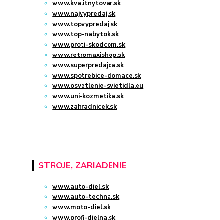
www.kvalitnytovar.sk
www.najvypredaj.sk
www.topvypredaj.sk
www.top-nabytok.sk
www.proti-skodcom.sk
www.retromaxishop.sk
www.superpredajca.sk
www.spotrebice-domace.sk
www.osvetlenie-svietidla.eu
www.uni-kozmetika.sk
www.zahradnicek.sk
STROJE, ZARIADENIE
www.auto-diel.sk
www.auto-techna.sk
www.moto-diel.sk
www.profi-dielna.sk