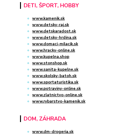
DETI, ŠPORT, HOBBY
www.kamenik.sk
www.detsky-raj.sk
www.detskaradost.sk
www.detsky-hrdina.sk
www.domaci-milacik.sk
www.hracky-online.sk
www.kupelna.shop
www.stonshop.sk
www.sanita-kupelne.sk
www.skolsky-batoh.sk
www.sportaturistika.sk
www.potraviny-online.sk
www.zlatnictvo-online.sk
www.rybarstvo-kamenik.sk
DOM, ZÁHRADA
www.dm-drogeria.sk