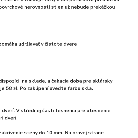
 povrchové nerovnosti stien už nebude prekážkou
pomáha udržiavať v čistote dvere
dispozícii na sklade, a čakacia doba pre sklársky
je 58 zł. Po zakúpení uveďte farbu skla.
dverí. V strednej časti tesnenia pre utesnenie
i dverí.
akrivenie steny do 10 mm. Na pravej strane