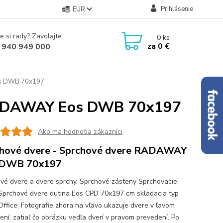
Prihlásenie
EUR
e si rady? Zavolajte.
0
ks
za
0 €
 940 949 000
os DWB 70x197
 RADAWAY Eos DWB 70x197
Ako ma hodnotia zákazníci
hové dvere - Sprchové dvere RADAWAY
 DWB 70x197
vé dvere a dvere sprchy. Sprchové zásteny Sprchovacie
Sprchové dvere dutina Eos CPD 70x197 cm skladacia typ
 Office: Fotografie zhora na vľavo ukazuje dvere v ľavom
ení, zatiaľ čo obrázku vedľa dverí v pravom prevedení. Po