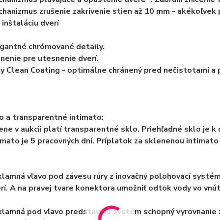
hanizmus zrušenie zakrivenie stien až 10 mm - akékoľvek
 inštaláciu dverí
gantné chrómované detaily.
nenie pre utesnenie dverí.
y Clean Coating - optimálne chránený pred nečistotami a 
o a transparentné intimato:
ene v aukcii platí transparentné sklo. Priehľadné sklo je k 
imato je 5 pracovných dní. Príplatok za sklenenou intimato 
lamná vľavo pod závesu rúry z inovačný polohovací systém 
rí. A na pravej tvare konektora umožniť odtok vody vo vnútr
lamná pod vľavo predstavuje systém schopný vyrovnanie z