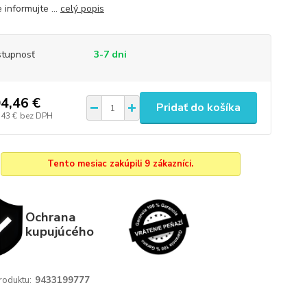
informujte ...
celý popis
tupnosť
3-7 dni
4,46 €
Pridať do košíka
,43 €
bez DPH
Tento mesiac zakúpili 9 zákazníci.
Ochrana
kupujúcého
roduktu:
9433199777