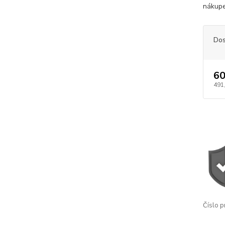
nákupe 
Dos
60
491
Číslo p