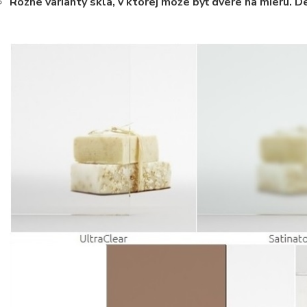
Rôzne varianty skla, v ktorej môže byť dvere na mieru. De