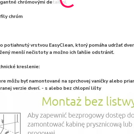
gantné chrómovými detailmi.
fily chróm
o potiahnutý vrstvou EasyClean, ktorý pomáha udržať dverí
žený menší nečistoty a možno ich ľahšie odstrániť.
hnické kreslenie:
re môžu byť namontované na sprchovej vaničky alebo pria
ranej verzie dverí. - s alebo bez chlopní lišty