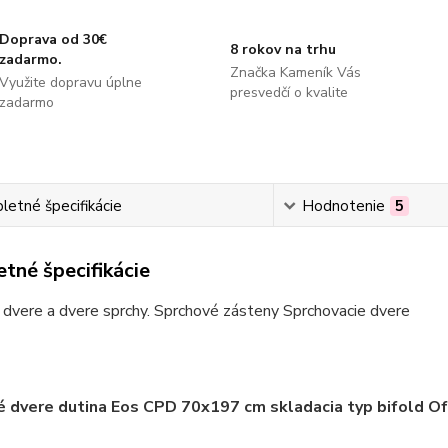
Doprava od 30€
8 rokov na trhu
zadarmo.
Značka Kameník Vás
Využite dopravu úplne
presvedčí o kvalite
zadarmo
etné špecifikácie
Hodnotenie
5
tné špecifikácie
dvere a dvere sprchy. Sprchové zásteny Sprchovacie dvere
 dvere dutina Eos CPD 70x197 cm skladacia typ bifold Off