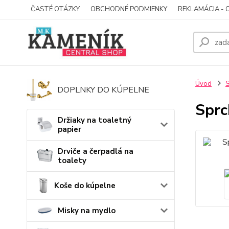
ČASTÉ OTÁZKY
OBCHODNÉ PODMIENKY
REKLAMÁCIA - 
Úvod
S
DOPLNKY DO KÚPELNE
Sprc
Držiaky na toaletný
papier
Drviče a čerpadlá na
toalety
Koše do kúpelne
Misky na mydlo