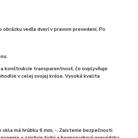
čo obrázku vedľa dverí v pravom prevedení. Po
ou.
 a konštrukcie transparentnosť, čo ovplyvňuje
hodlie v celej svojej kráse. Vysoká kvalita
o skla má hrúbku 6 mm, -. Zaistenie bezpečnosti
tesnenie a zaisťuje tichý a bezporuchovú prevádzku