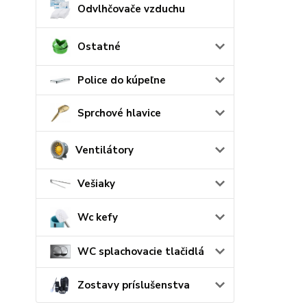
Odvlhčovače vzduchu
Ostatné
Police do kúpeľne
Sprchové hlavice
Ventilátory
Vešiaky
Wc kefy
WC splachovacie tlačidlá
Zostavy príslušenstva