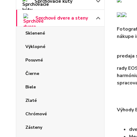
Sprchovacie kúty
Sprchové dvere a steny
Fotograf
Sklenené
nákupe i
Výklopné
predaja 
Posuvné
rady EOS
Čierne
harmóniu
spracova
Biele
Zlaté
Výhody 
Chrómové
Zásteny
dve
Mec