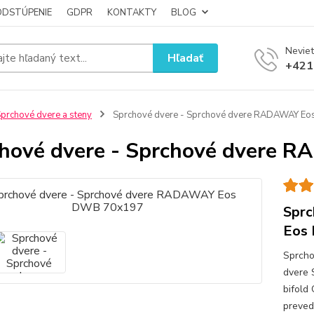
ODSTÚPENIE
GDPR
KONTAKTY
BLOG
Neviet
Hľadať
+421
prchové dvere a steny
Sprchové dvere - Sprchové dvere RADAWAY E
hové dvere - Sprchové dvere
Sprc
Eos
Sprcho
dvere 
bifold
preved