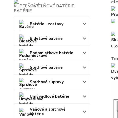
ele
KÚPEĽŇOVÉ BATÉRIE
Pro
Batérie - zostavy
Bidetové batérie
Skl
ulo
Podomietkové batérie
Tec
Sprchové batérie
Dve
vyb
Sprchové súpravy
Umývadlové batérie
Vaňové a sprchové
batérie