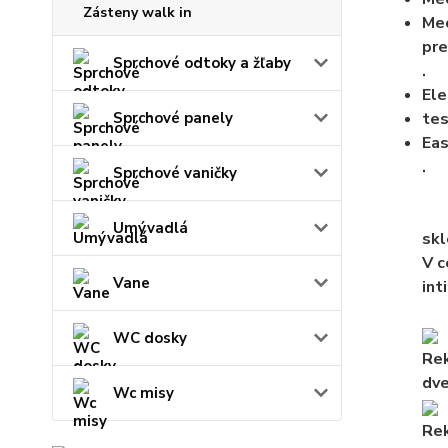
Zásteny walk in
Mec
pre
Sprchové odtoky a žľaby
.
Ele
tes
Sprchové panely
Eas
.
Sprchové vaničky
Umývadlá
skl
V c
Vane
int
WC dosky
Rek
dve
Wc misy
Rek