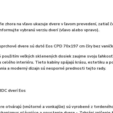
ie zhora na vľavo ukazuje dvere v ľavom prevedení, zatiaľ 
nformujte vybranú verziu dverí (vľavo alebo vpravo).
sprchové dvere sú duté Eos CPD 70x197 cm číry bez vaničk
 použitím veľkých sklenených dosiek zaujme svoju ľahkosť
 celého interiéru. Tieto kabíny spájajú krásu, estetiku a po
nia a moderný dizajn sú nesporné prednosti tejto rady.
BDC dverí Eos
re otvárajú (vnútorné a vonkajšie) sú vyrobené z tvrdenéh
hanizmus plávajúce a opustenie dvere -. Zabráni zničenie 