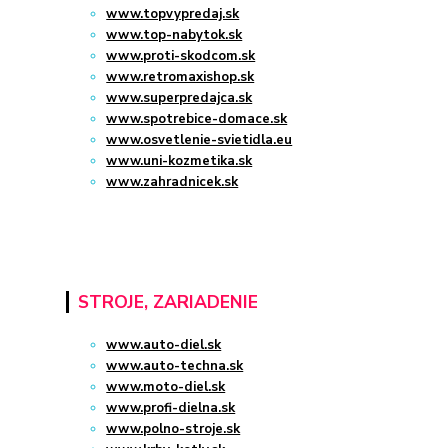
www.topvypredaj.sk
www.top-nabytok.sk
www.proti-skodcom.sk
www.retromaxishop.sk
www.superpredajca.sk
www.spotrebice-domace.sk
www.osvetlenie-svietidla.eu
www.uni-kozmetika.sk
www.zahradnicek.sk
STROJE, ZARIADENIE
www.auto-diel.sk
www.auto-techna.sk
www.moto-diel.sk
www.profi-dielna.sk
www.polno-stroje.sk