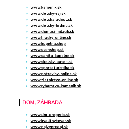
www.kamenik.sk
www.detsky-raj.sk
www.detskaradost.sk
www.detsky-hrdina.sk
www.domaci-milacik.sk
www.hracky-online.sk
www.kupelna.shop
www.stonshop.sk
www.sanita-kupelne.sk
www.skolsky-batoh.sk
www.sportaturistika.sk
www.potraviny-online.sk
www.zlatnictvo-online.sk
www.rybarstvo-kamenik.sk
DOM, ZÁHRADA
www.dm-drogeria.sk
www.kvalitnytovar.sk
www.najvypredaj.sk