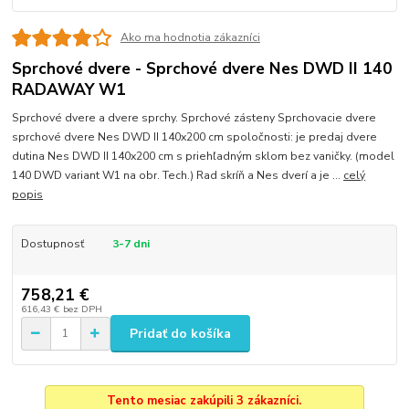
Ako ma hodnotia zákazníci
Sprchové dvere - Sprchové dvere Nes DWD II 140
RADAWAY W1
Sprchové dvere a dvere sprchy. Sprchové zásteny Sprchovacie dvere
sprchové dvere Nes DWD II 140x200 cm spoločnosti: je predaj dvere
dutina Nes DWD II 140x200 cm s priehľadným sklom bez vaničky. (model
140 DWD variant W1 na obr. Tech.) Rad skríň a Nes dverí a je ...
celý
popis
Dostupnosť
3-7 dni
758,21 €
616,43 €
bez DPH
Pridať do košíka
Tento mesiac zakúpili 3 zákazníci.