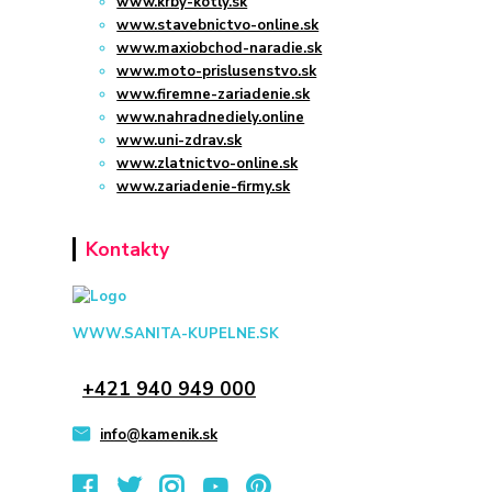
www.krby-kotly.sk
www.stavebnictvo-online.sk
www.maxiobchod-naradie.sk
www.moto-prislusenstvo.sk
www.firemne-zariadenie.sk
www.nahradnediely.online
www.uni-zdrav.sk
www.zlatnictvo-online.sk
www.zariadenie-firmy.sk
Kontakty
WWW.SANITA-KUPELNE.SK
+421 940 949 000
info@kamenik.sk