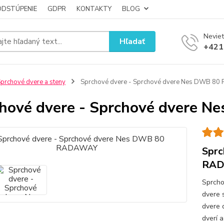
ODSTÚPENIE
GDPR
KONTAKTY
BLOG
Neviet
Hľadať
+421
prchové dvere a steny
Sprchové dvere - Sprchové dvere Nes DWB 8
hové dvere - Sprchové dvere
Sprc
RA
Sprcho
dvere 
dvere 
dverí 