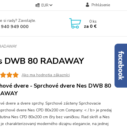
Prihlásenie
EUR
e si rady? Zavolajte.
0
ks
za
0 €
 940 949 000
0 RADAWAY
 Nes DWB 80 RADAWAY
Ako ma hodnotia zákazníci
hové dvere - Sprchové dvere Nes DWB 80
DAWAY
vé dvere a dvere sprchy. Sprchové zásteny Sprchovacie
sprchové dvere Nes CPD 80x200 cm Company: < / b> je predaj
dutina Nes CPD 80x200 cm číry bez vaničkou. Rad skríň a Nes
a je charakterizovaný moderného dizajnu elegancie, na jednej