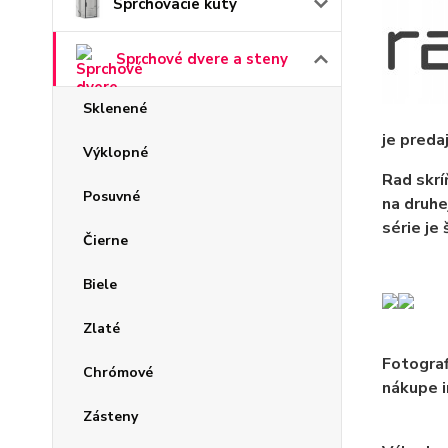
Sprchovacie kúty
Sprchové dvere a steny
Sklenené
je preda
Výklopné
Rad skrí
Posuvné
na druhe
série je
Čierne
Biele
Zlaté
Fotograf
Chrómové
nákupe i
Zásteny