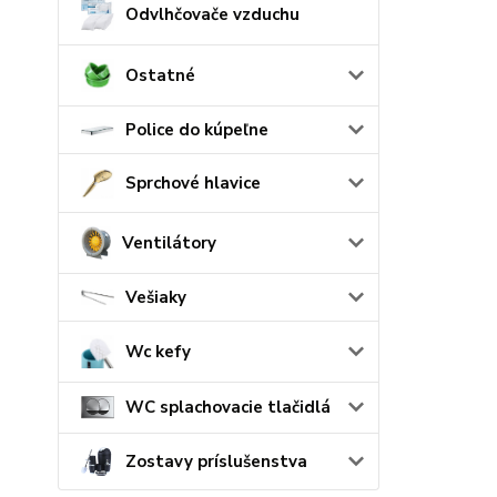
Odvlhčovače vzduchu
Ostatné
Police do kúpeľne
Sprchové hlavice
Ventilátory
Vešiaky
Wc kefy
WC splachovacie tlačidlá
Zostavy príslušenstva