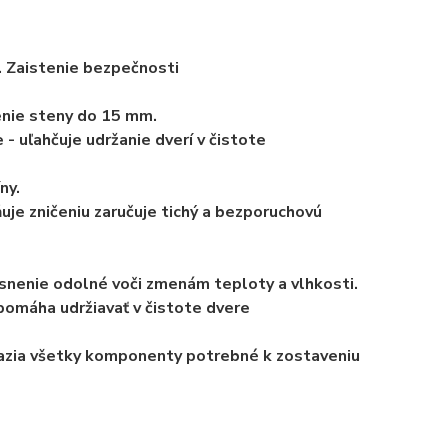
. Zaistenie bezpečnosti
enie steny do 15 mm.
 - uľahčuje udržanie dverí v čistote
ny.
je zničeniu zaručuje tichý a bezporuchovú
nenie odolné voči zmenám teploty a vlhkosti.
pomáha udržiavať v čistote dvere
razia všetky komponenty potrebné k zostaveniu