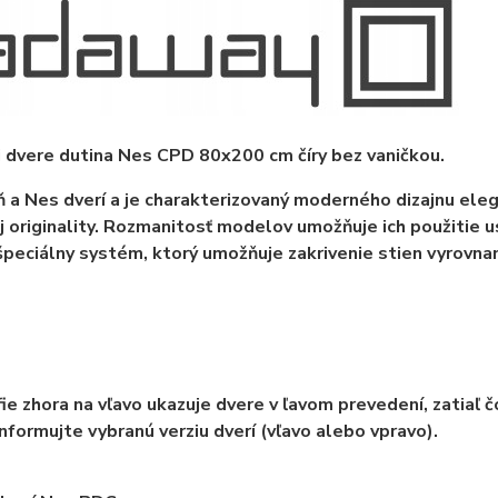
j dvere dutina Nes CPD 80x200 cm číry bez vaničkou.
ň a Nes dverí a je charakterizovaný moderného dizajnu eleg
j originality. Rozmanitosť modelov umožňuje ich použitie 
 špeciálny systém, ktorý umožňuje zakrivenie stien vyrovn
ie zhora na vľavo ukazuje dvere v ľavom prevedení, zatiaľ 
nformujte vybranú verziu dverí (vľavo alebo vpravo).