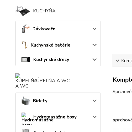
KUCHYŇA
Dávkovače
Kuchynské batérie
Kuchynské drezy
Kompl
Komple
KÚPELŇA A WC
Sprchové 
Bidety
Hydromasážne boxy
sprchov