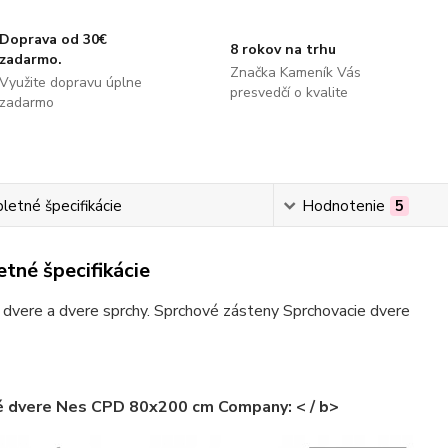
Doprava od 30€
8 rokov na trhu
zadarmo.
Značka Kameník Vás
Využite dopravu úplne
presvedčí o kvalite
zadarmo
etné špecifikácie
Hodnotenie
5
tné špecifikácie
dvere a dvere sprchy. Sprchové zásteny Sprchovacie dvere
é dvere Nes CPD 80x200 cm Company: < / b>