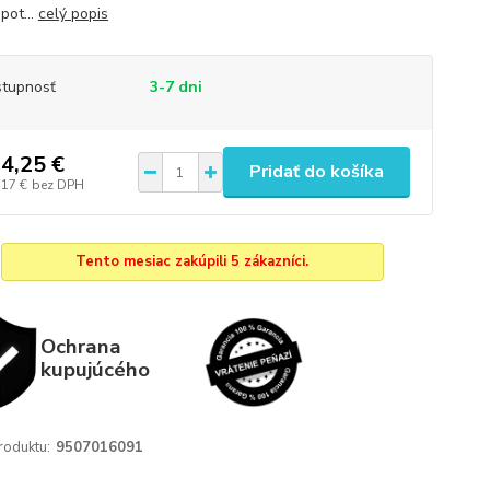
pot...
celý popis
tupnosť
3-7 dni
4,25 €
Pridať do košíka
,17 €
bez DPH
Tento mesiac zakúpili 5 zákazníci.
Ochrana
kupujúcého
roduktu:
9507016091