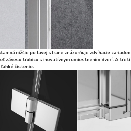
lamná nižšie po ľavej strane znázorňuje zdvíhacie zariad
ieť závesu trubicu s inovatívnym umiestnením dverí. A tret
 ľahké čistenie.