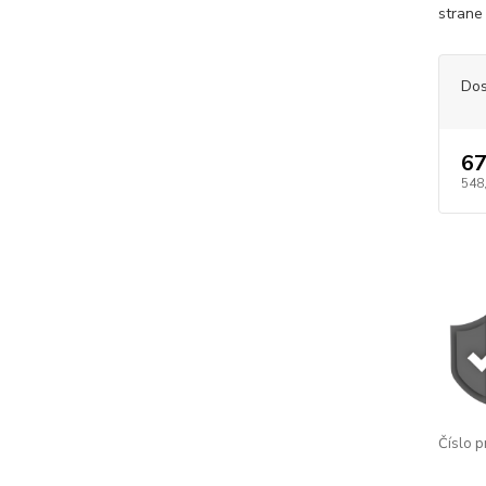
strane 
Dos
67
548
Číslo p