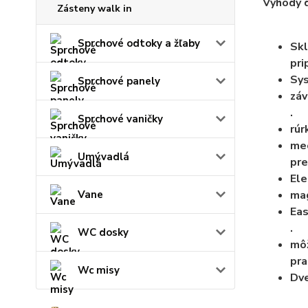
Výhody 
Zásteny walk in
Sprchové odtoky a žľaby
Skl
pri
Sys
Sprchové panely
záv
.
Sprchové vaničky
rúr
mec
Umývadlá
pre
Ele
mag
Vane
Eas
.
WC dosky
môž
pra
Wc misy
Dve