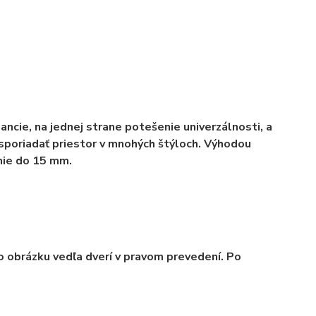
ancie, na jednej strane potešenie univerzálnosti, a
usporiadať priestor v mnohých štýloch. Výhodou
anie do 15 mm.
čo obrázku vedľa dverí v pravom prevedení. Po