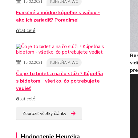
15.02.2021
KÚPELŇA A WC
Funkčné a módne kúpeľne s vaňou -
ako ich zariadiť? Poradíme!
čítať celé
Rek
vid
15.02.2021
KÚPELŇA A WC
pre
Čo je to bidet a na čo slúži ? Kúpeľňa
s bidetom - všetko, čo potrebujete
vedieť
čítať celé
Zobraziť všetky články
Hodnotenie Heuréka