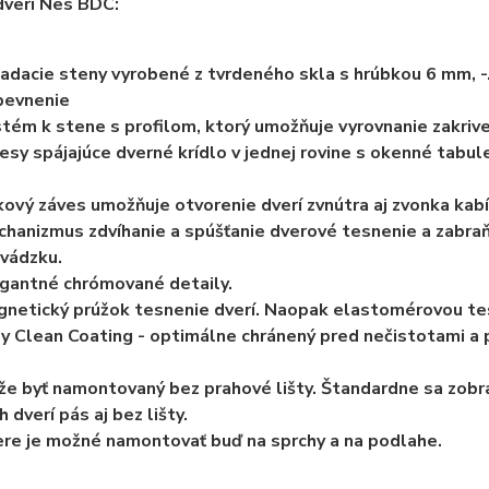
dverí Nes BDC:
adacie steny vyrobené z tvrdeného skla s hrúbkou 6 mm, -
pevnenie
tém k stene s profilom, ktorý umožňuje vyrovnanie zakriv
esy spájajúce dverné krídlo v jednej rovine s okenné tabule
kový záves umožňuje otvorenie dverí zvnútra aj zvonka kabí
hanizmus zdvíhanie a spúšťanie dverové tesnenie a zabraňu
vádzku.
gantné chrómované detaily.
netický prúžok tesnenie dverí. Naopak elastomérovou tes
y Clean Coating - optimálne chránený pred nečistotami a 
e byť namontovaný bez prahové lišty. Štandardne sa zob
h dverí pás aj bez lišty.
re je možné namontovať buď na sprchy a na podlahe.