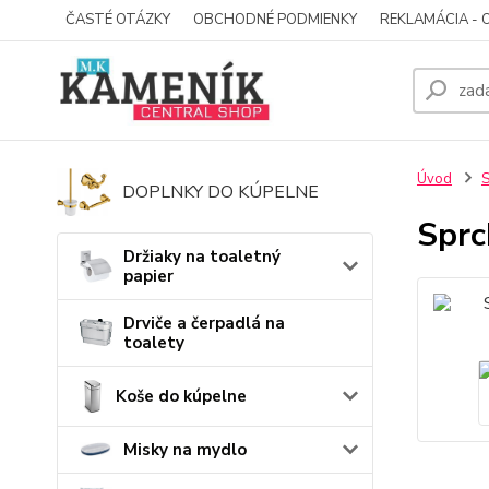
ČASTÉ OTÁZKY
OBCHODNÉ PODMIENKY
REKLAMÁCIA - 
Úvod
S
DOPLNKY DO KÚPELNE
Sprc
Držiaky na toaletný
papier
Drviče a čerpadlá na
toalety
Koše do kúpelne
Misky na mydlo