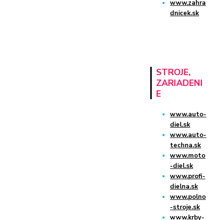
www.zahra
dnicek.sk
STROJE,
ZARIADENI
E
www.auto-
diel.sk
www.auto-
techna.sk
www.moto
-diel.sk
www.profi-
dielna.sk
www.polno
-stroje.sk
www.krby-