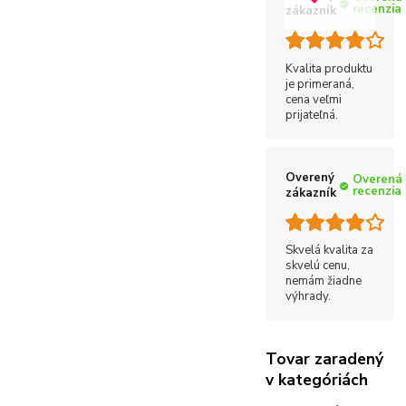
recenzia
zákazník
Kvalita produktu
je primeraná,
cena veľmi
prijateľná.
Overený
Overená
recenzia
zákazník
Skvelá kvalita za
skvelú cenu,
nemám žiadne
výhrady.
Tovar zaradený
v kategóriách