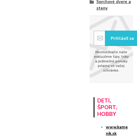
Sprchové dvere a
steny
Prihlásiť sa
Nezmeškajte naše
exkluzívne tipy, triky
a jedinečné ponuky
priamo vo vašej
schránke.
DETI,
ŠPORT,
HOBBY
www.kame
nik.sk