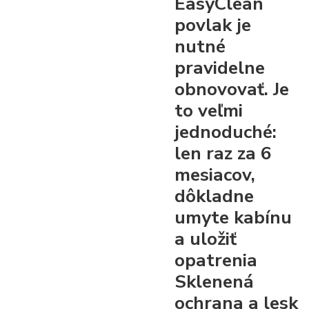
EasyClean
povlak je
nutné
pravidelne
obnovovať. Je
to veľmi
jednoduché:
len raz za 6
mesiacov,
dôkladne
umyte kabínu
a uložiť
opatrenia
Sklenená
ochrana
a lesk