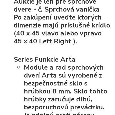
Aukcie je len pre sprchové
dvere - č. Sprchová vanička
Po zakúpení uveďte ktorých
dimenzie majú príslušné krídlo
(40 x 45 vľavo alebo vpravo
45 x 40 Left Right
).
Series Funkcie Arta
Module a rad sprchových
dverí Arta sú vyrobené z
bezpečnostné sklo s
hrúbkou 8 mm. Sklo tohto
hrúbky zaručuje dlhú,
bezporuchovú prevádzku.
Je odolný proti nárazu,