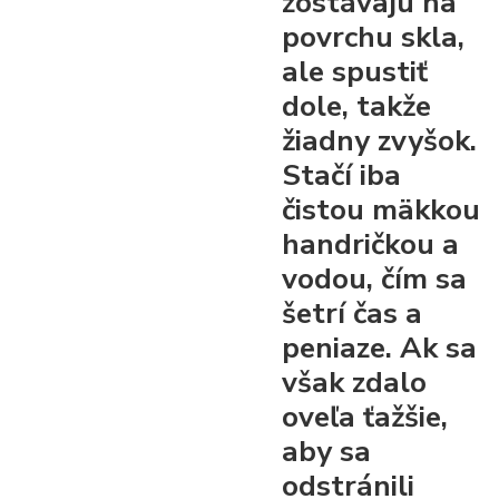
zostávajú na
povrchu skla,
ale spustiť
dole, takže
žiadny zvyšok.
Stačí iba
čistou mäkkou
handričkou a
vodou, čím sa
šetrí čas a
peniaze. Ak sa
však zdalo
oveľa ťažšie,
aby sa
odstránili