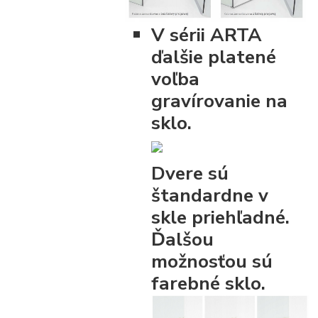
V sérii ARTA
ďalšie platené
voľba
gravírovanie na
sklo.
Dvere sú
štandardne v
skle priehľadné.
Ďalšou
možnosťou sú
farebné sklo.