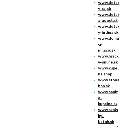
www.detsk
y-raj.sk
www.detsk
aradost.sk
www.detsk
y-hrdina.sk
www.doma
ci-
milacik.sk
www.hrack
y-online.sk
www.kupel
na.shop
www.stons
hop.sk
www.sanit
a-
kupelne.sk
www.skols
ky-
batoh.sk