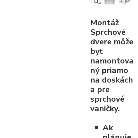
Montáž
Sprchové
dvere môže
byť
namontova
ný priamo
na doskách
a pre
sprchové
vaničky.
Ak
plánuje