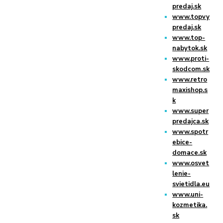
predaj.sk
www.topvy
predaj.sk
www.top-
nabytok.sk
www.proti-
skodcom.sk
www.retro
maxishop.s
k
www.super
predajca.sk
www.spotr
ebice-
domace.sk
www.osvet
lenie-
svietidla.eu
www.uni-
kozmetika.
sk