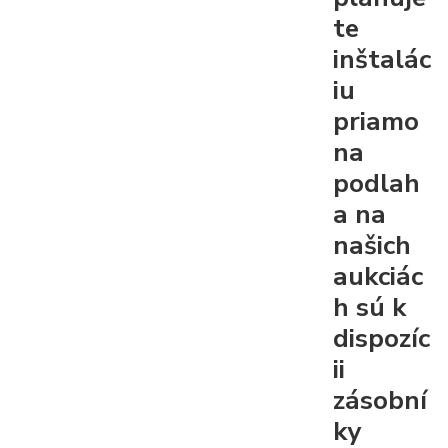
te
inštalác
iu
priamo
na
podlah
a na
našich
aukciác
h sú k
dispozíc
ii
zásobní
ky