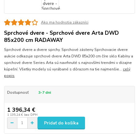
Ako ma hodnotia zákazníci
Sprchové dvere - Sprchové dvere Arta DWD
85x200 cm RADAWAY
Sprchové dvere a dvere sprchy. Sprchové zásteny Sprchovacie dvere
aukcie odkazuje sprchové dvere Arta DWD 85x200 cm číre sklo Kabíny a
sprchové dvere Series Arta sú navrhnuté s najnovšími trendmi v dizajne
kúpeľní. Všetky modely sú vyrábané s dôrazom na tie najmenšie...
celý
popis
Dostupnosť
3-7 dni
1 396,34 €
1 135,24 €
bez DPH
Pridať do košíka