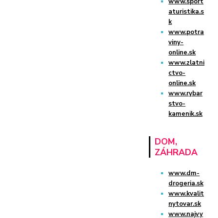
www.sport
aturistika.s
k
www.potra
viny-
online.sk
www.zlatni
ctvo-
online.sk
www.rybar
stvo-
kamenik.sk
DOM,
ZÁHRADA
www.dm-
drogeria.sk
www.kvalit
nytovar.sk
www.najvy