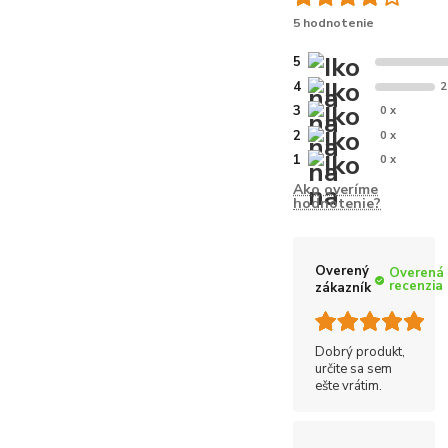
5 hodnotenie
5
4
2
3
0 x
2
0 x
1
0 x
Ako overíme
hodnotenie?
Overený
Overená
recenzia
zákazník
Dobrý produkt,
určite sa sem
ešte vrátim.