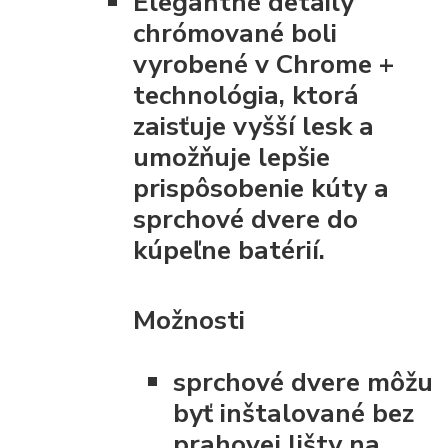
Elegantné detaily
chrómované boli
vyrobené v Chrome +
technológia, ktorá
zaisťuje vyšší lesk a
umožňuje lepšie
prispôsobenie kúty a
sprchové dvere do
kúpeľne batérií.
Možnosti
sprchové dvere môžu
byť inštalované bez
prahovej lišty na