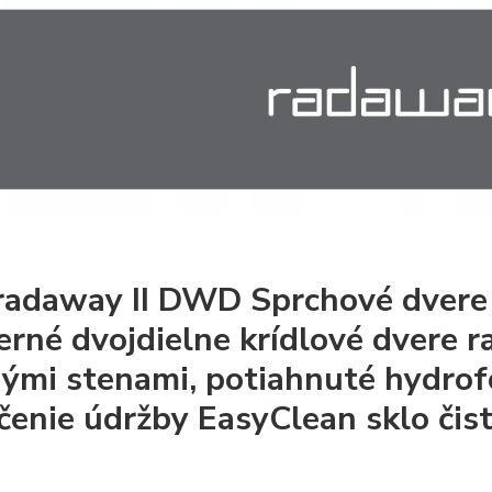
radaway II DWD Sprchové dvere
rné dvojdielne krídlové dvere 
ými stenami, potiahnuté hydro
čenie údržby EasyClean sklo čist