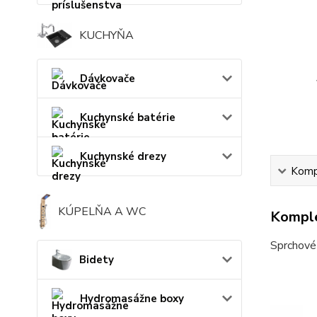
KUCHYŇA
Dávkovače
Kuchynské batérie
Kuchynské drezy
Kompl
KÚPELŇA A WC
Komple
Sprchové 
Bidety
Hydromasážne boxy