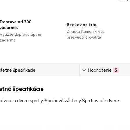
Doprava od 30€
8 rokov na trhu
zadarmo.
Značka Kameník Vás
Využite dopravu úplne
presvedčí o kvalite
zadarmo
etné špecifikácie
Hodnotenie
5
tné špecifikácie
dvere a dvere sprchy. Sprchové zásteny Sprchovacie dvere