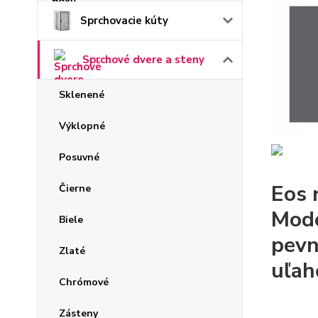
Sprchovacie kúty
Sprchové dvere a steny
Sklenené
Výklopné
Posuvné
Eos 
Čierne
Mode
Biele
pevn
Zlaté
uľah
Chrómové
Zásteny