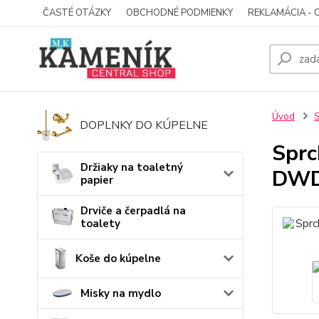
ČASTÉ OTÁZKY
OBCHODNÉ PODMIENKY
REKLAMÁCIA - 
Úvod
S
DOPLNKY DO KÚPELNE
Sprc
Držiaky na toaletný
DWD
papier
Drviče a čerpadlá na
toalety
Koše do kúpelne
Misky na mydlo