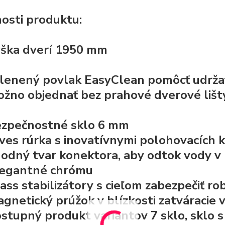
osti produktu:
ška dverí 1950 mm
lenený povlak EasyClean
pomôcť udržať
žno objednať bez prahové dverové lišty
zpečnostné sklo
6 mm
ves rúrka s inovatívnymi polohovacích k
odný tvar konektora, aby odtok vody v
legantné chrómu
ass stabilizátory s cieľom zabezpečiť r
gnetický prúžok v blízkosti zatváracie 
stupný produkt variantov 7 sklo, sklo