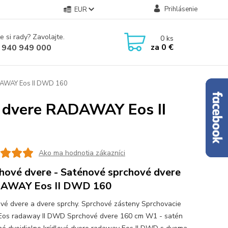
Prihlásenie
EUR
e si rady? Zavolajte.
0
ks
za
0 €
 940 949 000
DAWAY Eos II DWD 160
é dvere RADAWAY Eos II
Ako ma hodnotia zákazníci
hové dvere - Saténové sprchové dvere
AWAY Eos II DWD 160
vé dvere a dvere sprchy. Sprchové zásteny Sprchovacie
Eos radaway II DWD Sprchové dvere 160 cm W1 - satén