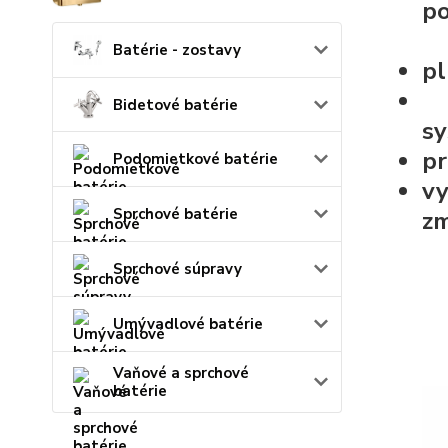
po
Batérie - zostavy
pl
Bidetové batérie
sy
pr
Podomietkové batérie
vy
Sprchové batérie
zm
Sprchové súpravy
Umývadlové batérie
Vaňové a sprchové
batérie