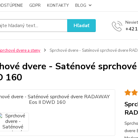
ODSTÚPENIE
GDPR
KONTAKTY
BLOG
Neviet
Hľadať
+421
prchové dvere a steny
Sprchové dvere - Saténové sprchové dvere RA
hové dvere - Saténové sprchov
 160
Sprc
RAD
Sprcho
dvere 