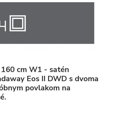
 160 cm W1 - satén
radaway Eos II DWD s dvoma
fóbnym povlakom na
é.