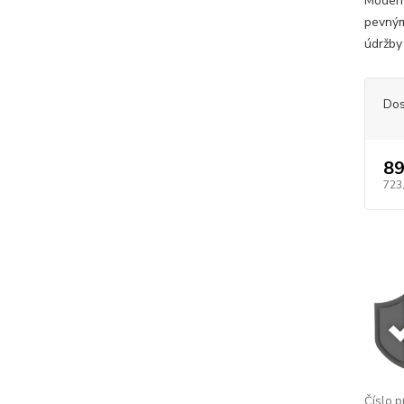
Modern
pevným
údržby 
Dos
89
723
Číslo p