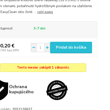
é dvojdielne krídlové dvere radaway Eos II DWD s dvoma
i stenami, potiahnuté hydrofóbnym povlakom na uľahčenie
EasyClean sklo čisté. ...
celý popis
tupnosť
3-7 dni
0,20 €
Pridať do košíka
,74 €
bez DPH
Tento mesiac zakúpili 1 zákazníci.
Ochrana
kupujúcého
roduktu:
9352138637