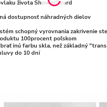
vlaku života
ShowerGuard
ná dostupnosť náhradných dielov
stém schopný vyrovnania zakrivenie s
oduktu 100procent poľskom
brať inú farbu skla, než základný "tran
luvy do 10 dní