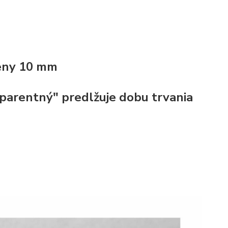
teny
10 mm
sparentný" predlžuje dobu trvania