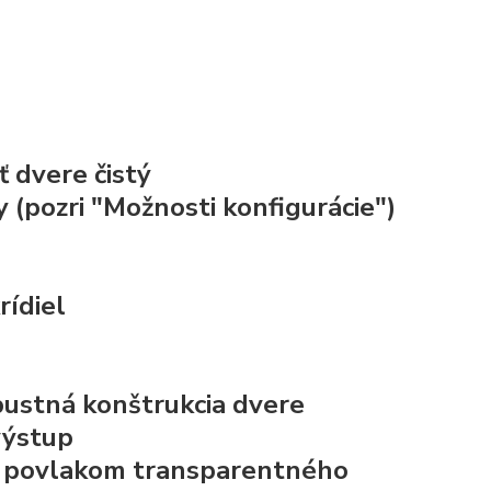
 dvere čistý
 (pozri "Možnosti konfigurácie")
rídiel
obustná konštrukcia
dvere
výstup
 s povlakom transparentného