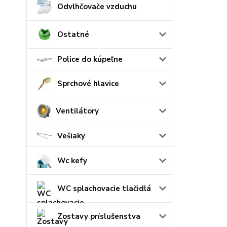
Odvlhčovače vzduchu
Ostatné
Police do kúpeľne
Sprchové hlavice
Ventilátory
Vešiaky
Wc kefy
WC splachovacie tlačidlá
Zostavy príslušenstva