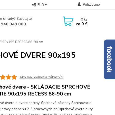
Prihlásenie
EUR
e si rady? Zavolajte.
0
ks
za
0 €
 940 949 000
E 90x195 RECESS 86-90 cm
CHOVÉ DVERE 90x195
Ako ma hodnotia zákazníci
chové dvere - SKLÁDACIE SPRCHOVÉ
RE 90x195 RECESS 86-90 cm
vé dvere a dvere sprchy. Sprchové zásteny Sprchovacie
Hotový priebehu 2-3 pracovných dní sprchové dvere dutý