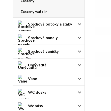
Zásteny
Zásteny walk in
Sprchové odtoky a žľaby
Sprchové panely
Sprchové vaničky
Umývadlá
Vane
WC dosky
Wc misy