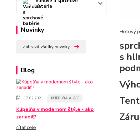
Vaňové a sprchové
batérie
Novinky
Hotový p
sprc
Zobraziť všetky novinky
s hl
podm
Blog
Výho
Tent
17.02.2021
KÚPELŇA A WC
Kúpeľňa v modernom štýle - ako
Záru
zariadiť?
čítať celé