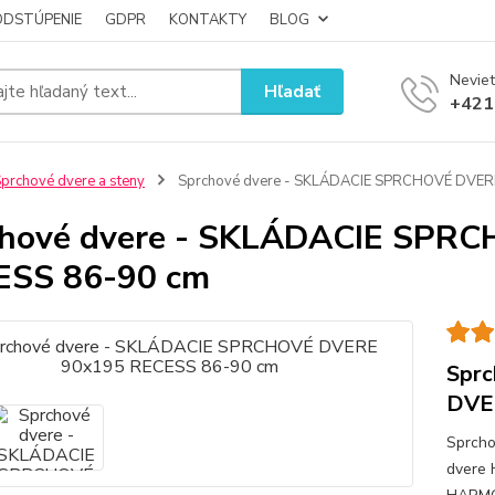
ODSTÚPENIE
GDPR
KONTAKTY
BLOG
Neviet
Hľadať
+421
prchové dvere a steny
Sprchové dvere - SKLÁDACIE SPRCHOVÉ DVER
chové dvere - SKLÁDACIE SPR
ESS 86-90 cm
Spr
DVE
Sprcho
dvere 