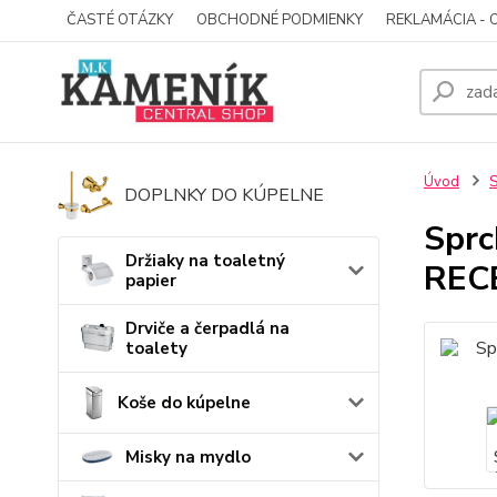
ČASTÉ OTÁZKY
OBCHODNÉ PODMIENKY
REKLAMÁCIA - 
Úvod
S
DOPLNKY DO KÚPELNE
Spr
Držiaky na toaletný
REC
papier
Drviče a čerpadlá na
toalety
Koše do kúpelne
Misky na mydlo