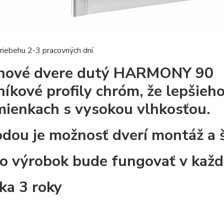
riebehu 2-3 pracovných dní
hové dvere dutý HARMONY 90
iníkové profily chróm, že lepšieh
ienkach s vysokou vlhkosťou.
dou je možnosť dverí montáž a š
o výrobok bude fungovať v každ
ka 3 roky