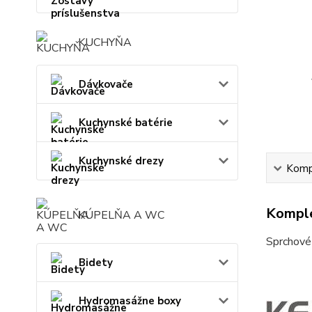
KUCHYŇA
Dávkovače
Kuchynské batérie
Kuchynské drezy
Kompl
Komple
KÚPELŇA A WC
Sprchové 
Bidety
Hydromasážne boxy