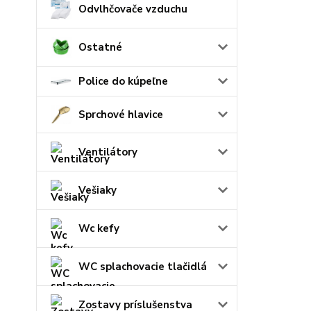
Odvlhčovače vzduchu
Ostatné
Police do kúpeľne
Sprchové hlavice
Ventilátory
Vešiaky
Wc kefy
WC splachovacie tlačidlá
Zostavy príslušenstva