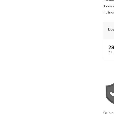
HARMON
dobrý 
možnos
Dos
28
233
Číslo p