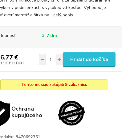
Y 90 s hliníkové profily chróm, že lepšieho utváranie a
výkon v podmienkach s vysokou vlhkosťou. Výhodou je
ť dverí montáž a šírka na...
celý popis
tupnosť
3-7 dni
6,77 €
Pridať do košíka
,15 €
bez DPH
Tento mesiac zakúpili 9 zákazníci.
Ochrana
kupujúcého
roduktu:
9470692361