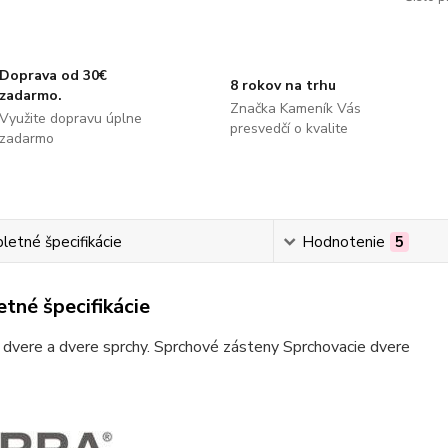
Doprava od 30€
8 rokov na trhu
zadarmo.
Značka Kameník Vás
Využite dopravu úplne
presvedčí o kvalite
zadarmo
etné špecifikácie
Hodnotenie
5
tné špecifikácie
dvere a dvere sprchy. Sprchové zásteny Sprchovacie dvere