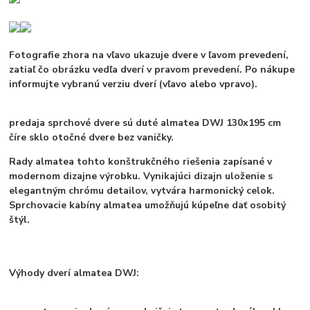
Fotografie zhora na vľavo ukazuje dvere v ľavom prevedení,
zatiaľ čo obrázku vedľa dverí v pravom prevedení. Po nákupe
informujte vybranú verziu dverí (vľavo alebo vpravo).
predaja sprchové dvere sú duté almatea DWJ 130x195 cm
číre sklo otočné dvere bez vaničky.
Rady almatea tohto konštrukčného riešenia zapísané v
modernom dizajne výrobku. Vynikajúci dizajn uloženie s
elegantným chrómu detailov, vytvára harmonický celok.
Sprchovacie kabíny almatea umožňujú kúpeľne dať osobitý
štýl.
Výhody dverí almatea DWJ: