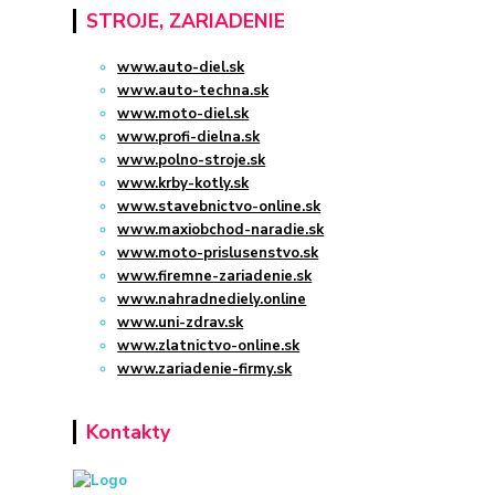
STROJE, ZARIADENIE
www.auto-diel.sk
www.auto-techna.sk
www.moto-diel.sk
www.profi-dielna.sk
www.polno-stroje.sk
www.krby-kotly.sk
www.stavebnictvo-online.sk
www.maxiobchod-naradie.sk
www.moto-prislusenstvo.sk
www.firemne-zariadenie.sk
www.nahradnediely.online
www.uni-zdrav.sk
www.zlatnictvo-online.sk
www.zariadenie-firmy.sk
Kontakty