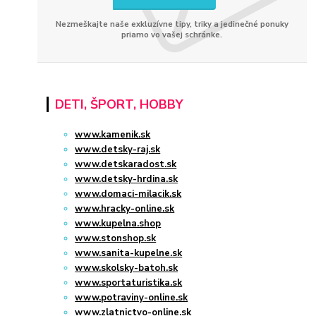
Nezmeškajte naše exkluzívne tipy, triky a jedinečné ponuky
priamo vo vašej schránke.
DETI, ŠPORT, HOBBY
www.kamenik.sk
www.detsky-raj.sk
www.detskaradost.sk
www.detsky-hrdina.sk
www.domaci-milacik.sk
www.hracky-online.sk
www.kupelna.shop
www.stonshop.sk
www.sanita-kupelne.sk
www.skolsky-batoh.sk
www.sportaturistika.sk
www.potraviny-online.sk
www.zlatnictvo-online.sk