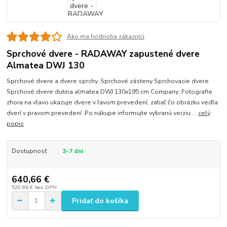
Ako ma hodnotia zákazníci
Sprchové dvere - RADAWAY zapustené dvere
Almatea DWJ 130
Sprchové dvere a dvere sprchy. Sprchové zásteny Sprchovacie dvere
Sprchové dvere dutina almatea DWJ 130x195 cm Company: Fotografie
zhora na vľavo ukazuje dvere v ľavom prevedení, zatiaľ čo obrázku vedľa
dverí v pravom prevedení. Po nákupe informujte vybranú verziu ...
celý
popis
Dostupnosť
3-7 dni
640,66 €
520,86 €
bez DPH
Pridať do košíka