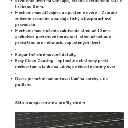
otvorenie dverí na vonkajšej strane z tvrdeného skla s
hrúbkou 6 mm.
Mechanizmus plávajúce a opustenie dvere -. Zabráni
zničenie tesnenie a zaisťuje tichý a bezporuchovú
prevádzku
Mechanizmus zrušenie zakrivenie stien až 10 mm -
akékoľvek povrchové nerovnosti stien už nebude
prekážkou pre inštaláciu zapustených dverí
.
Elegantné chrómované detaily.
Easy Clean Coating - optimálne chránený proti
nečistotám a ľahko sa udržuje v čistote dutiny dverí
.
Dvere je možné namontovať buď na sprchy a na
podlahe.
Sklo transparentné a profily chróm