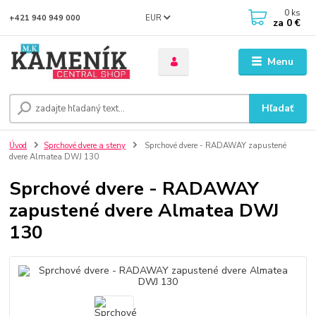
0
ks
EUR
+421 940 949 000
za
0 €
Menu
Hľadať
Úvod
Sprchové dvere a steny
Sprchové dvere - RADAWAY zapustené
dvere Almatea DWJ 130
Sprchové dvere - RADAWAY
zapustené dvere Almatea DWJ
130