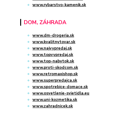
www.rybarstvo-kamenik.sk
DOM, ZÁHRADA
www.dm-drogeria.sk
www.kvalitnytovar.sk
www.najvypredaj.sk
www.topvypredaj.sk
www.top-nabytok.sk
www.proti-skodcom.sk
www.retromaxishop.sk
www.superpredajca.sk
www.spotrebice-domace.sk
www.osvetlenie-svietidla.eu
www.uni-kozmetika.sk
www.zahradnicek.sk