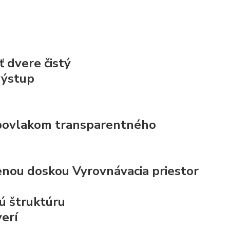
 dvere čistý
výstup
s povlakom transparentného
nenou doskou
Vyrovnávacia priestor
nú štruktúru
erí