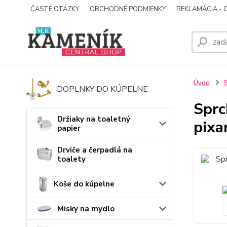
ČASTÉ OTÁZKY
OBCHODNÉ PODMIENKY
REKLAMÁCIA - 
Úvod
S
DOPLNKY DO KÚPELNE
Sprc
Držiaky na toaletný
pixa
papier
Drviče a čerpadlá na
toalety
Koše do kúpelne
Misky na mydlo