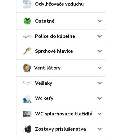
Odvlhčovače vzduchu
Ostatné
Police do kúpeľne
Sprchové hlavice
Ventilátory
Vešiaky
Wc kefy
WC splachovacie tlačidlá
Zostavy príslušenstva