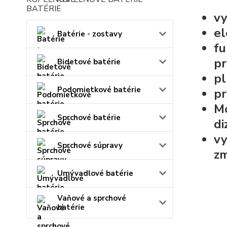
vy
el
Batérie - zostavy
fu
pr
Bidetové batérie
pl
Podomietkové batérie
pr
Mo
Sprchové batérie
di
vy
Sprchové súpravy
zm
Umývadlové batérie
Vaňové a sprchové
batérie