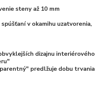
ivenie steny až 10 mm
a spúšťaní v okamihu uzatvorenia,
bvyklejších dizajnu interiérového
eru"
sparentný" predlžuje dobu trvania