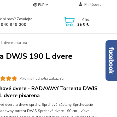
Prihlásenie
EUR
e si rady? Zavolajte.
0
ks
za
0 €
 940 949 000
L dvere pixarena
a DWJS 190 L dvere
Ako ma hodnotia zákazníci
hové dvere - RADAWAY Torrenta DWJS
L dvere pixarena
vé dvere a dvere sprchy. Sprchové zásteny Sprchovacie
radaway torrent DWJS Sprchové dvere 190 cm - vľavo -