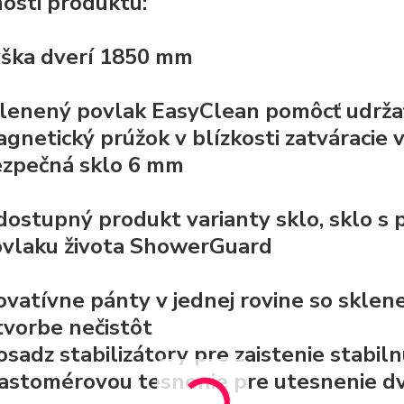
osti produktu:
ška dverí 1850 mm
lenený povlak EasyClean
pomôcť udržať
gnetický prúžok v blízkosti zatváracie 
ezpečná
sklo 6 mm
dostupný produkt varianty sklo, sklo 
vlaku života
ShowerGuard
ovatívne
pánty v jednej rovine so skle
tvorbe nečistôt
sadz stabilizátory pre zaistenie stabil
lastomérovou
tesnenie pre utesnenie dv