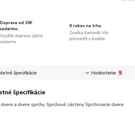
Doprava od 30€
8 rokov na trhu
zadarmo.
Značka Kameník Vás
Využite dopravu úplne
presvedčí o kvalite
zadarmo
etné špecifikácie
Hodnotenie
5
tné špecifikácie
dvere a dvere sprchy. Sprchové zásteny Sprchovacie dvere