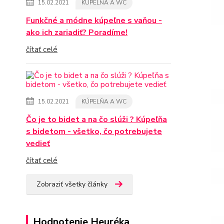
15.02.2021
KÚPELŇA A WC
Funkčné a módne kúpeľne s vaňou -
ako ich zariadiť? Poradíme!
čítať celé
15.02.2021
KÚPELŇA A WC
Čo je to bidet a na čo slúži ? Kúpeľňa
s bidetom - všetko, čo potrebujete
vedieť
čítať celé
Zobraziť všetky články
Hodnotenie Heuréka