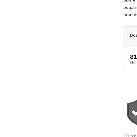
pixare
potiah
produkt
Dos
81
659
Číslo p