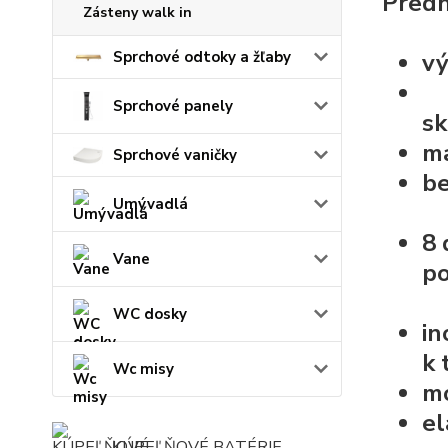
Predn
Zásteny walk in
vý
Sprchové odtoky a žľaby
Sprchové panely
sk
ma
Sprchové vaničky
b
Umývadlá
8 
Vane
po
WC dosky
in
k 
Wc misy
mo
e
KÚPEĽŇOVÉ BATÉRIE