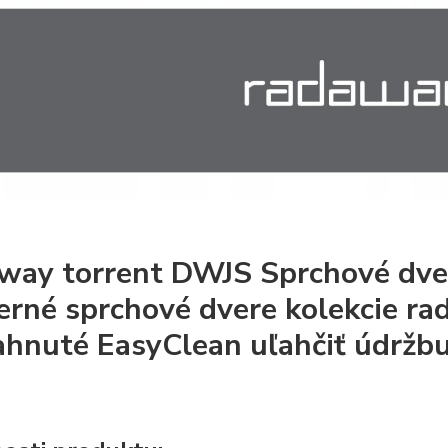
way torrent DWJS Sprchové dver
rné sprchové dvere kolekcie r
ahnuté EasyClean uľahčiť údržbu 