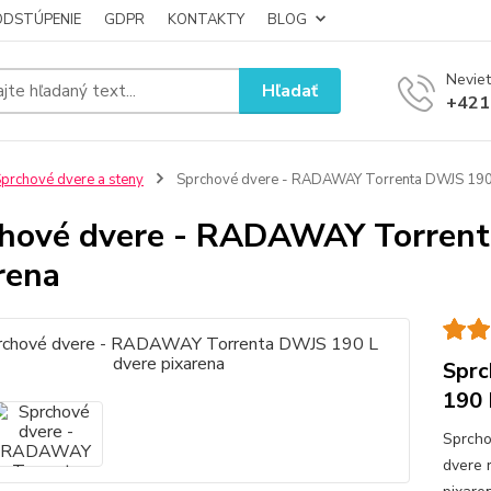
ODSTÚPENIE
GDPR
KONTAKTY
BLOG
Neviet
Hľadať
+421
prchové dvere a steny
Sprchové dvere - RADAWAY Torrenta DWJS 190 
hové dvere - RADAWAY Torrent
rena
Sprc
190 
Sprcho
dvere 