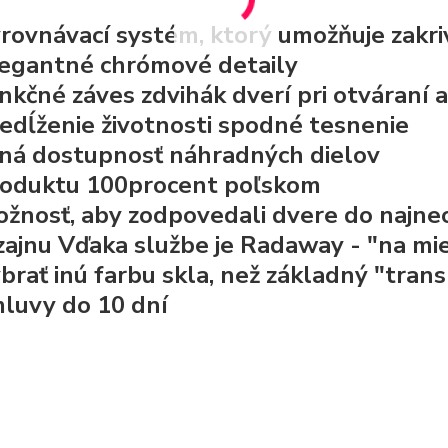
rovnávací systém, ktorý umožňuje zakr
egantné chrómové detaily
nkčné záves zdvihák dverí pri otváraní 
edĺženie životnosti spodné tesnenie
ná dostupnosť náhradných dielov
oduktu 100procent poľskom
žnosť, aby zodpovedali dvere do najneo
zajnu Vďaka službe je Radaway - "na mi
brať inú farbu skla, než základný "tran
luvy do 10 dní