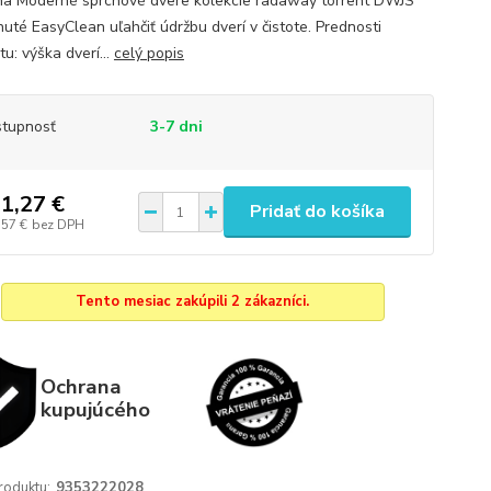
na Moderné sprchové dvere kolekcie radaway torrent DWJS
nuté EasyClean uľahčiť údržbu dverí v čistote. Prednosti
u: výška dverí...
celý popis
tupnosť
3-7 dni
1,27 €
Pridať do košíka
,57 €
bez DPH
Tento mesiac zakúpili 2 zákazníci.
Ochrana
kupujúcého
roduktu:
9353222028