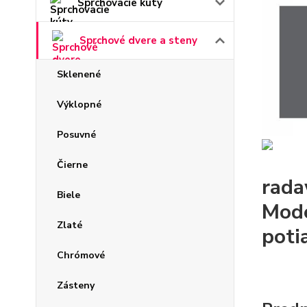
Sprchovacie kúty
Sprchové dvere a steny
Sklenené
Výklopné
Posuvné
Čierne
rada
Biele
Mode
Zlaté
poti
Chrómové
Zásteny