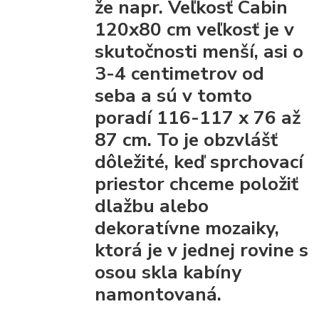
že napr. Veľkosť Cabin
120x80 cm veľkosť je v
skutočnosti menší, asi o
3-4 centimetrov od
seba a sú v tomto
poradí 116-117 x 76 až
87 cm. To je obzvlášť
dôležité, keď sprchovací
priestor chceme položiť
dlažbu alebo
dekoratívne mozaiky,
ktorá je v jednej rovine s
osou skla kabíny
namontovaná.