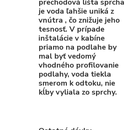
prechodová lišta
sprcha
je voda ľahšie uniká z
vnútra
, čo znižuje jeho
tesnosť. V prípade
inštalácie v kabíne
priamo na podlahe by
mal byť vedomý
vhodného profilovanie
podlahy, voda tiekla
smerom k odtoku, nie
kĺby vyliala zo sprchy.