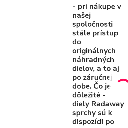
- pri nákupe v
našej
spoločnosti
stále prístup
do
originálnych
náhradných
dielov, a to aj
po záručnej
dobe. Čo je
dôležité -
diely Radaway
sprchy sú k
dispozícii po