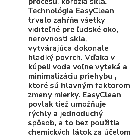
procesu. korózia skla.
Technológia EasyClean
trvalo zahŕňa všetky
viditeľné pre ľudské oko,
nerovnosti skla,
vytvárajúca dokonale
hladký povrch. Vďaka
v
kúpeli voda voľne vyteká a
minimalizáciu priehybu
,
ktoré sú hlavným faktorom
zmeny mierky. EasyClean
povlak tiež umožňuje
rýchly a jednoduchý
spôsob, a to bez použitia
chemických látok za účelom