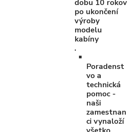
dobu 10 rokov
po ukončení
výroby
modelu
kabíny
.
Poradenst
vo a
technická
pomoc
-
naši
zamestnan
ci vynaloží
všetko