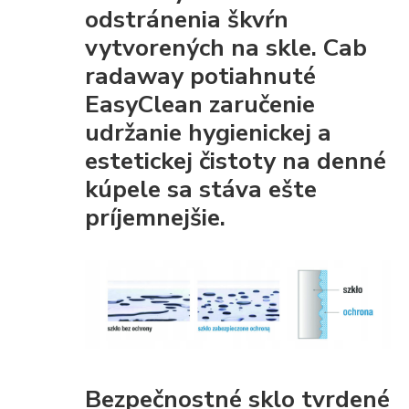
odstránenia škvŕn
vytvorených na skle. Cab
radaway potiahnuté
EasyClean
zaručenie
udržanie hygienickej a
estetickej čistoty
na denné
kúpele sa stáva ešte
príjemnejšie.
Bezpečnostné sklo tvrdené