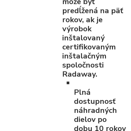
môže byť
predĺžená na päť
rokov, ak je
výrobok
inštalovaný
certifikovaným
inštalačným
spoločnosti
Radaway.
Plná
dostupnosť
náhradných
dielov po
dobu 10 rokov