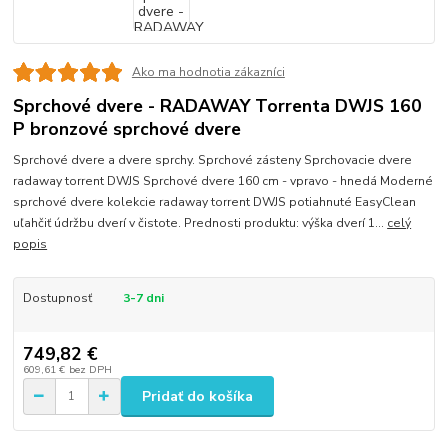
Ako ma hodnotia zákazníci
Sprchové dvere - RADAWAY Torrenta DWJS 160
P bronzové sprchové dvere
Sprchové dvere a dvere sprchy. Sprchové zásteny Sprchovacie dvere
radaway torrent DWJS Sprchové dvere 160 cm - vpravo - hnedá Moderné
sprchové dvere kolekcie radaway torrent DWJS potiahnuté EasyClean
uľahčiť údržbu dverí v čistote. Prednosti produktu: výška dverí 1...
celý
popis
Dostupnosť
3-7 dni
749,82 €
609,61 €
bez DPH
Pridať do košíka