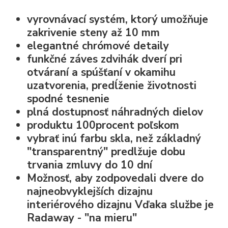
vyrovnávací systém, ktorý umožňuje
zakrivenie steny až 10 mm
elegantné chrómové detaily
funkčné záves zdvihák dverí pri
otváraní a spúšťaní v okamihu
uzatvorenia, predĺženie životnosti
spodné tesnenie
plná dostupnosť náhradných dielov
produktu 100procent poľskom
vybrať inú farbu skla, než základný
"transparentný" predlžuje dobu
trvania zmluvy do 10 dní
Možnosť, aby zodpovedali dvere do
najneobvyklejších dizajnu
interiérového dizajnu Vďaka službe je
Radaway - "na mieru"