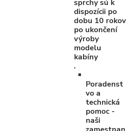
sprchy sú k
dispozícii po
dobu 10 rokov
po ukončení
výroby
modelu
kabíny
.
Poradenst
vo a
technická
pomoc
-
naši
zamestnan