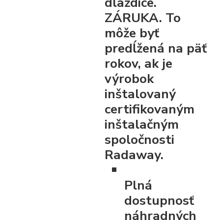
dlaždice.
ZÁRUKA. To
môže byť
predĺžená na päť
rokov, ak je
výrobok
inštalovaný
certifikovaným
inštalačným
spoločnosti
Radaway.
Plná
dostupnosť
náhradných