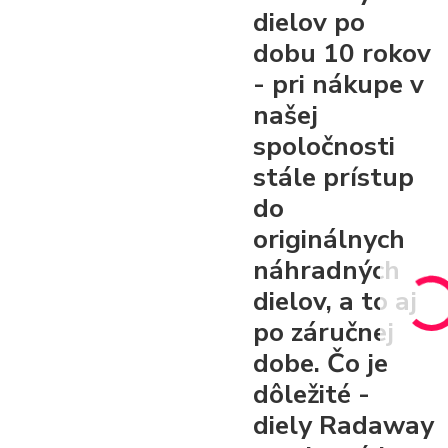
dielov po
dobu 10 rokov
- pri nákupe v
našej
spoločnosti
stále prístup
do
originálnych
náhradných
dielov, a to aj
po záručnej
dobe. Čo je
dôležité -
diely Radaway