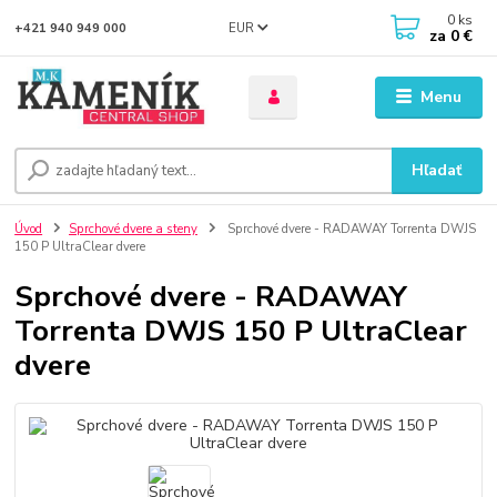
0
ks
EUR
+421 940 949 000
za
0 €
Menu
Hľadať
Úvod
Sprchové dvere a steny
Sprchové dvere - RADAWAY Torrenta DWJS
150 P UltraClear dvere
Sprchové dvere - RADAWAY
Torrenta DWJS 150 P UltraClear
dvere