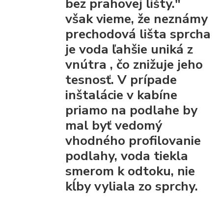
bez prahovej lišty."
však vieme, že
neznámy
prechodová lišta
sprcha
je voda ľahšie uniká z
vnútra
, čo znižuje jeho
tesnosť. V prípade
inštalácie v kabíne
priamo na podlahe by
mal byť vedomý
vhodného profilovanie
podlahy, voda tiekla
smerom k odtoku, nie
kĺby vyliala zo sprchy.