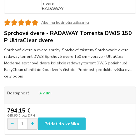
Ako ma hodnotia zákazníci
Sprchové dvere - RADAWAY Torrenta DWJS 150
P UltraClear dvere
Sprchové dvere a dvere sprchy. Sprchové zásteny Sprchovacie dvere
radaway torrent DWJS Sprchové dvere 150 cm - vpravo - UltraClear
Moderné sprchové dvere kolekcie radaway torrent DWJS potiahnuté
EasyClean uľahčiť údržbu dverí v čistote. Prednosti produktu: výška dv...
celý popis
Dostupnosť
3-7 dni
794,15 €
645,65 €
bez DPH
Pridať do košíka