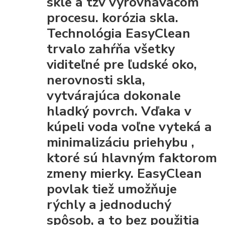
skle a tzv vyrovnávacom
procesu. korózia skla.
Technológia EasyClean
trvalo zahŕňa všetky
viditeľné pre ľudské oko,
nerovnosti skla,
vytvárajúca dokonale
hladký povrch. Vďaka
v
kúpeli voda voľne vyteká a
minimalizáciu priehybu
,
ktoré sú hlavným faktorom
zmeny mierky. EasyClean
povlak tiež umožňuje
rýchly a jednoduchý
spôsob, a to bez použitia