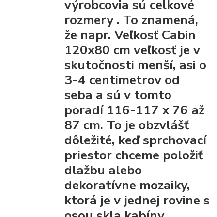
výrobcovia
sú celkové
rozmery
. To znamená,
že napr. Veľkosť Cabin
120x80 cm veľkosť je v
skutočnosti menší, asi o
3-4 centimetrov od
seba a sú v tomto
poradí 116-117 x 76 až
87 cm. To je obzvlášť
dôležité, keď sprchovací
priestor chceme položiť
dlažbu alebo
dekoratívne mozaiky,
ktorá je v jednej rovine s
osou skla kabíny