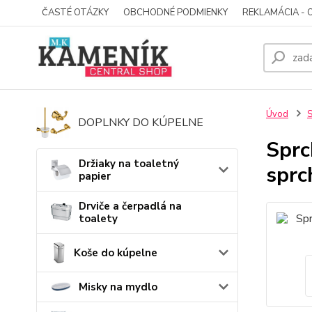
ČASTÉ OTÁZKY
OBCHODNÉ PODMIENKY
REKLAMÁCIA - 
Úvod
S
DOPLNKY DO KÚPELNE
Sprc
Držiaky na toaletný
sprc
papier
Drviče a čerpadlá na
toalety
Koše do kúpelne
Misky na mydlo