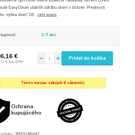
Moderné sprchové dvere kolekcie radaway torrent DWJS
nuté EasyClean uľahčiť údržbu dverí v čistote. Prednosti
u: výška dverí 18...
celý popis
tupnosť
3-7 dni
6,16 €
Pridať do košíka
,11 €
bez DPH
Tento mesiac zakúpili 6 zákazníci.
Ochrana
kupujúcého
roduktu:
9353185047