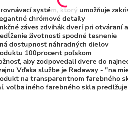
rovnávací systém, ktorý umožňuje zakr
egantné chrómové detaily
nkčné záves zdvihák dverí pri otváraní 
edĺženie životnosti spodné tesnenie
ná dostupnosť náhradných dielov
oduktu 100procent poľskom
žnosť, aby zodpovedali dvere do najneo
zajnu Vďaka službe je Radaway - "na mi
odukt na transparentnom farebného skla,
í, voľba iného farebného skla predlžuj