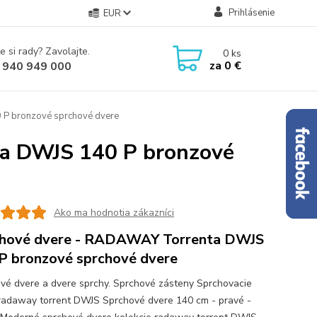
Prihlásenie
EUR
e si rady? Zavolajte.
0
ks
za
0 €
 940 949 000
P bronzové sprchové dvere
a DWJS 140 P bronzové
Ako ma hodnotia zákazníci
hové dvere - RADAWAY Torrenta DWJS
P bronzové sprchové dvere
vé dvere a dvere sprchy. Sprchové zásteny Sprchovacie
radaway torrent DWJS Sprchové dvere 140 cm - pravé -