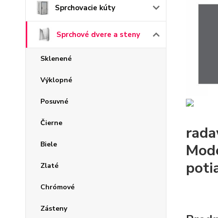
Sprchovacie kúty
Sprchové dvere a steny
Sklenené
Výklopné
Posuvné
Čierne
rada
Biele
Mode
poti
Zlaté
Chrómové
Zásteny