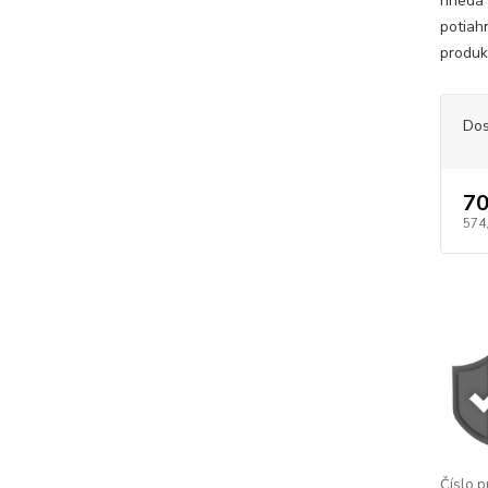
hnedá 
potiah
produkt
Dos
70
574
Číslo p