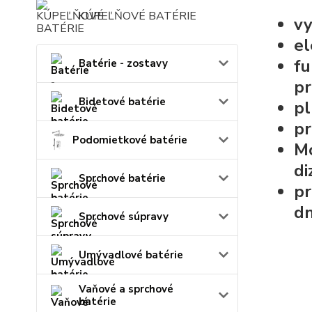
KÚPEĽŇOVÉ BATÉRIE
vy
el
fu
Batérie - zostavy
pr
Bidetové batérie
pl
pr
Podomietkové batérie
Mo
di
Sprchové batérie
pr
dn
Sprchové súpravy
Umývadlové batérie
Vaňové a sprchové
batérie