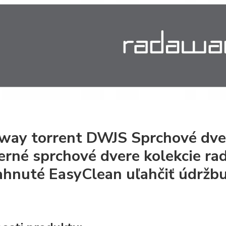
way torrent DWJS Sprchové dver
rné sprchové dvere kolekcie r
ahnuté EasyClean uľahčiť údržbu 