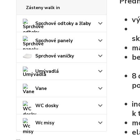
Predn
Zásteny walk in
vý
Sprchové odtoky a žľaby
sk
Sprchové panely
ma
b
Sprchové vaničky
Umývadlá
8 
po
Vane
in
WC dosky
k 
mo
Wc misy
e