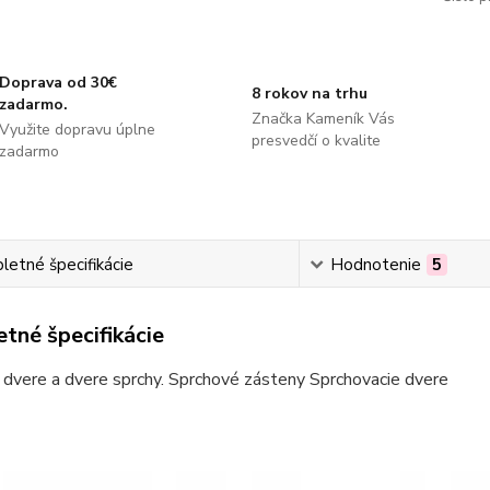
Doprava od 30€
8 rokov na trhu
zadarmo.
Značka Kameník Vás
Využite dopravu úplne
presvedčí o kvalite
zadarmo
etné špecifikácie
Hodnotenie
5
tné špecifikácie
dvere a dvere sprchy. Sprchové zásteny Sprchovacie dvere