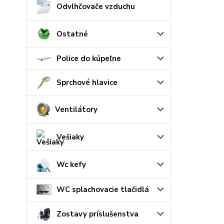
Odvlhčovače vzduchu
Ostatné
Police do kúpeľne
Sprchové hlavice
Ventilátory
Vešiaky
Wc kefy
WC splachovacie tlačidlá
Zostavy príslušenstva