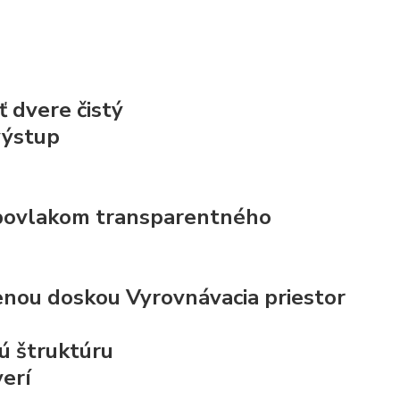
 dvere čistý
výstup
s povlakom transparentného
nenou doskou
Vyrovnávacia priestor
nú štruktúru
erí