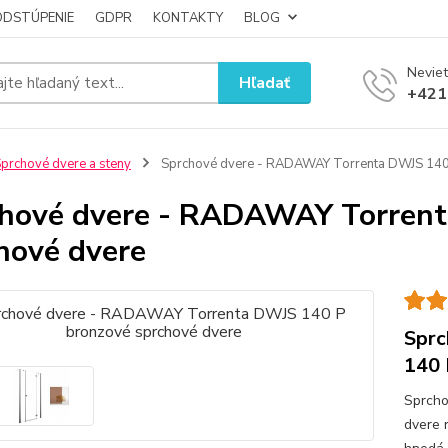
ODSTÚPENIE
GDPR
KONTAKTY
BLOG
Neviet
Hľadať
+421
prchové dvere a steny
Sprchové dvere - RADAWAY Torrenta DWJS 140 
hové dvere - RADAWAY Torrent
hové dvere
Sprc
140 
Sprcho
dvere 