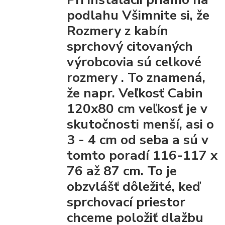
podlahu Všimnite si, že
Rozmery z kabín
sprchový citovaných
výrobcovia
sú celkové
rozmery
. To znamená,
že napr. Veľkosť Cabin
120x80 cm veľkosť je v
skutočnosti menší, asi o
3 - 4 cm od seba a sú v
tomto poradí 116-117 x
76 až 87 cm. To je
obzvlášť dôležité, keď
sprchovací priestor
chceme položiť dlažbu