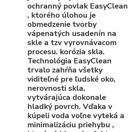
ochranný povlak EasyClean
, ktorého úlohou je
obmedzenie tvorby
vápenatých usadenín na
skle a tzv vyrovnávacom
procesu. korózia skla.
Technológia EasyClean
trvalo zahŕňa všetky
viditeľné pre ľudské oko,
nerovnosti skla,
vytvárajúca dokonale
hladký povrch. Vďaka
v
kúpeli voda voľne vyteká a
minimalizáciu priehybu
,