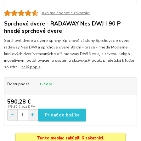
Ako ma hodnotia zákazníci
Sprchové dvere - RADAWAY Nes DWJ I 90 P
hnedé sprchové dvere
Sprchové dvere a dvere sprchy. Sprchové zásteny Sprchovacie dvere
radaway Nes DWJ a sprchové dvere 90 cm - pravé - hnedá Moderné
krídlových dverí vstavaných skríň radaway DWJ Nes aj s závesu rúrky s
inovatívnym polohovacieho systému skrzydła.Produkt priateľská k ľuďom
so zdra...
celý popis
Dostupnosť
3-7 dni
590,28 €
479,90 €
bez DPH
Pridať do košíka
Tento mesiac zakúpili 6 zákazníci.