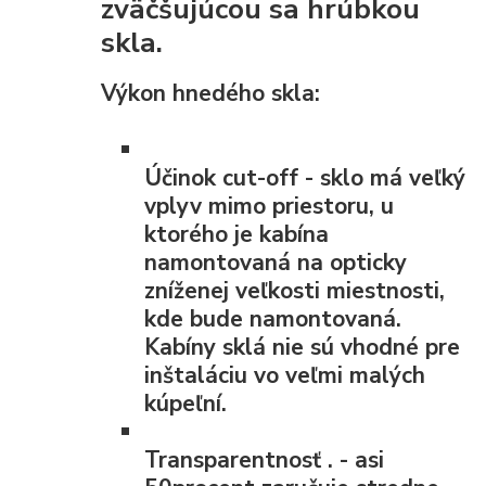
zväčšujúcou sa hrúbkou
skla.
Výkon hnedého skla:
Účinok cut-off
- sklo má veľký
vplyv mimo priestoru, u
ktorého je kabína
namontovaná na opticky
zníženej veľkosti miestnosti,
kde bude namontovaná.
Kabíny sklá nie sú vhodné pre
inštaláciu vo veľmi malých
kúpeľní.
Transparentnosť
. - asi