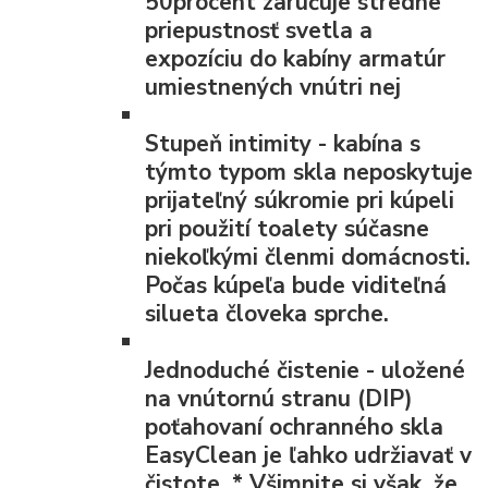
50procent zaručuje stredne
priepustnosť svetla a
expozíciu do kabíny armatúr
umiestnených vnútri nej
Stupeň intimity
- kabína s
týmto typom skla neposkytuje
prijateľný súkromie pri kúpeli
pri použití toalety súčasne
niekoľkými členmi domácnosti.
Počas kúpeľa bude viditeľná
silueta človeka sprche.
Jednoduché čistenie
- uložené
na vnútornú stranu (DIP)
poťahovaní ochranného skla
EasyClean je ľahko udržiavať v
čistote.
*
Všimnite si však, že