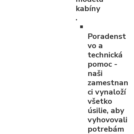
kabíny
.
Poradenst
vo a
technická
pomoc
-
naši
zamestnan
ci vynaloží
všetko
úsilie, aby
vyhovovali
potrebám