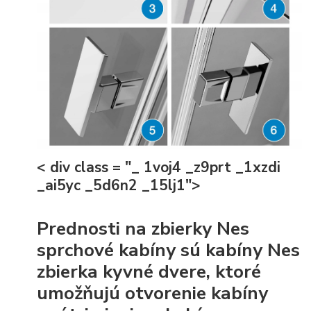
< div class = "_ 1voj4 _z9prt _1xzdi
_ai5yc _5d6n2 _15lj1">
Prednosti na zbierky Nes
sprchové kabíny sú kabíny Nes
zbierka kyvné dvere, ktoré
umožňujú otvorenie kabíny