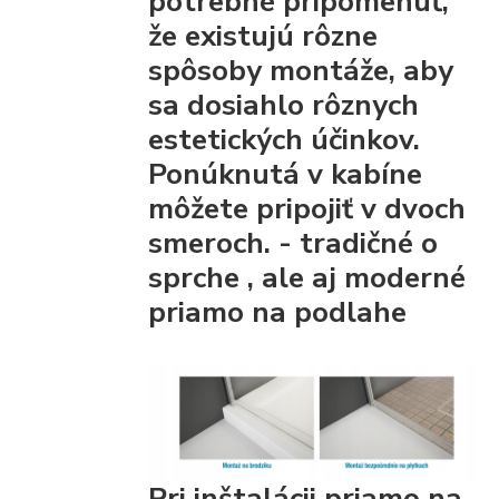
potrebné pripomenúť,
že existujú rôzne
spôsoby montáže, aby
sa dosiahlo rôznych
estetických účinkov.
Ponúknutá v kabíne
môžete pripojiť
v dvoch
smeroch. - tradičné
o
sprche
, ale aj moderné
priamo na podlahe
Pri inštalácii priamo na