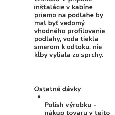
inštalácie v kabíne
priamo na podlahe by
mal byť vedomý
vhodného profilovanie
podlahy, voda tiekla
smerom k odtoku, nie
kĺby vyliala zo sprchy.
Ostatné dávky
Polish výrobku
-
nákup tovaru v tejto