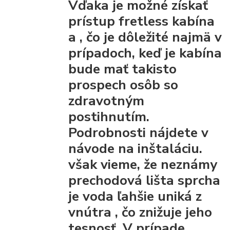
Vďaka
je možné získať
prístup fretless kabína
a
, čo je dôležité najmä v
prípadoch, keď je kabína
bude mať takisto
prospech osôb so
zdravotným
postihnutím.
Podrobnosti nájdete v
návode na inštaláciu.
však vieme, že
neznámy
prechodová lišta
sprcha
je voda ľahšie uniká z
vnútra
, čo znižuje jeho
tesnosť. V prípade