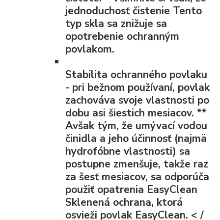
jednoduchosť čistenie Tento
typ skla sa znižuje sa
opotrebenie ochranným
povlakom.
Stabilita ochranného povlaku
- pri bežnom používaní, povlak
zachováva svoje vlastnosti po
dobu asi šiestich mesiacov.
**
Avšak tým, že umývací vodou
činidla a jeho účinnosť (najmä
hydrofóbne vlastnosti) sa
postupne zmenšuje, takže raz
za šesť mesiacov, sa odporúča
použiť opatrenia EasyClean
Sklenená ochrana, ktorá
osvieži povlak EasyClean. < /