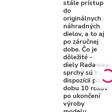
stále prístup
do
originálnych
náhradných
dielov, a to aj
po záručnej
dobe. Čo je
dôležité -
diely Radaway
sprchy sú k
dispozícii po
dobu 10 rokov
po ukončení
výroby
modelu