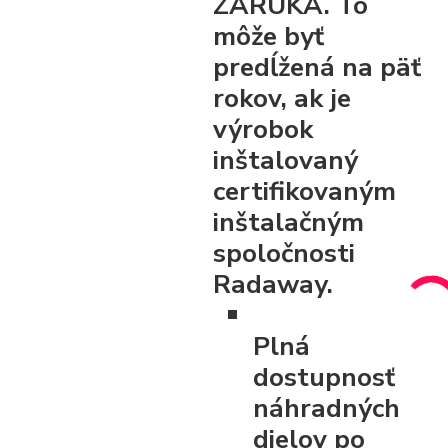
ZÁRUKA. To
môže byť
predĺžená na päť
rokov, ak je
výrobok
inštalovaný
certifikovaným
inštalačným
spoločnosti
Radaway.
Plná
dostupnosť
náhradných
dielov po