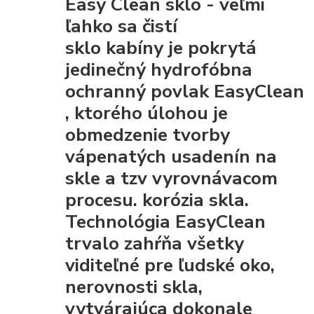
Easy Clean sklo - veľmi
ľahko sa čistí
sklo kabíny je pokrytá
jedinečný hydrofóbna
ochranný povlak EasyClean
, ktorého úlohou je
obmedzenie tvorby
vápenatých usadenín na
skle a tzv vyrovnávacom
procesu. korózia skla.
Technológia EasyClean
trvalo zahŕňa všetky
viditeľné pre ľudské oko,
nerovnosti skla,
vytvárajúca dokonale