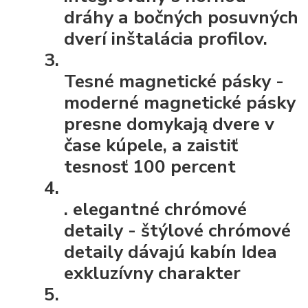
dráhy a bočných posuvných
dverí inštalácia profilov.
Tesné magnetické pásky
-
moderné magnetické pásky
presne domykają dvere v
čase kúpele, a zaistiť
tesnosť 100 percent
.
elegantné chrómové
detaily
- štýlové chrómové
detaily dávajú kabín Idea
exkluzívny charakter