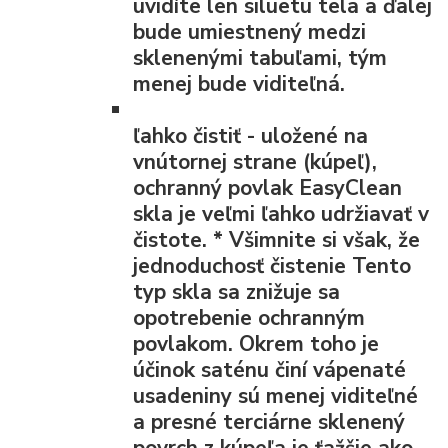
uvidíte len siluetu tela a ďalej
bude umiestnený medzi
sklenenými tabuľami, tým
menej bude viditeľná.
ľahko čistiť
- uložené na
vnútornej strane (kúpeľ),
ochranný povlak EasyClean
skla je veľmi ľahko udržiavať v
čistote.
*
Všimnite si však, že
jednoduchosť čistenie Tento
typ skla sa znižuje sa
opotrebenie ochranným
povlakom. Okrem toho je
účinok saténu činí vápenaté
usadeniny sú menej viditeľné
a presné terciárne sklenený
povrch z kúpeľa je ťažšie ako