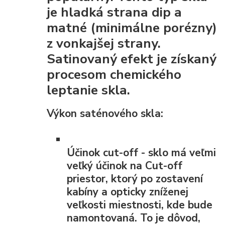
je
hladká strana dip
a
matné (minimálne porézny)
z vonkajšej strany.
Satinovaný efekt je získaný
procesom chemického
leptanie skla.
Výkon saténového skla:
Účinok cut-off
- sklo má veľmi
veľký účinok na Cut-off
priestor, ktorý po zostavení
kabíny a opticky zníženej
veľkosti miestnosti, kde bude
namontovaná. To je dôvod,