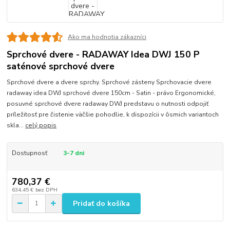
Ako ma hodnotia zákazníci
Sprchové dvere - RADAWAY Idea DWJ 150 P
saténové sprchové dvere
Sprchové dvere a dvere sprchy. Sprchové zásteny Sprchovacie dvere
radaway idea DWJ sprchové dvere 150cm - Satin - právo Ergonomické,
posuvné sprchové dvere radaway DWJ predstavu o nutnosti odpojiť
príležitosť pre čistenie väčšie pohodlie, k dispozícii v ôsmich variantoch
skla...
celý popis
Dostupnosť
3-7 dni
780,37 €
634,45 €
bez DPH
Pridať do košíka