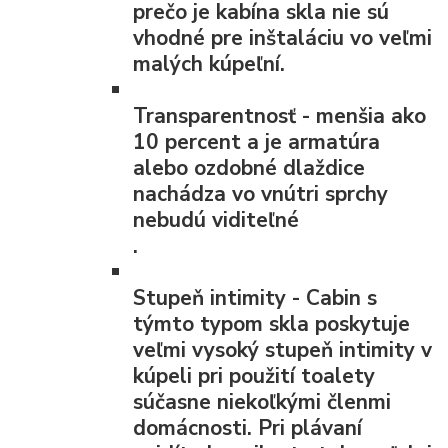
prečo je kabína skla nie sú
vhodné pre inštaláciu vo veľmi
malých kúpeľní.
Transparentnosť
- menšia ako
10 percent a je armatúra
alebo ozdobné dlaždice
nachádza vo vnútri sprchy
nebudú viditeľné
.
Stupeň intimity
- Cabin s
týmto typom skla poskytuje
veľmi vysoký stupeň intimity v
kúpeli pri použití toalety
súčasne niekoľkými členmi
domácnosti. Pri plávaní