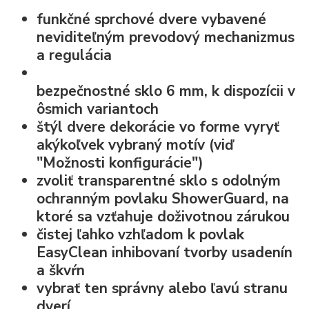
funkčné sprchové dvere vybavené
neviditeľným prevodový mechanizmus
a regulácia
bezpečnostné sklo
6 mm, k dispozícii v
ôsmich variantoch
štýl dvere dekorácie vo forme
vyryť
akýkoľvek vybraný motív
(viď
"Možnosti konfigurácie")
zvoliť transparentné sklo s odolným
ochranným povlaku ShowerGuard, na
ktoré sa vzťahuje doživotnou zárukou
čistej ľahko vzhľadom k
povlak
EasyClean
inhibovaní tvorby usadenín
a škvŕn
vybrať ten správny alebo ľavú stranu
dverí