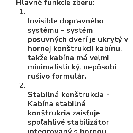
Hlavné funkcie zberu:
Invisible dopravného
systému
- systém
posuvných dverí je ukrytý v
hornej konštrukcii kabínu,
takže kabína má veľmi
minimalistický, nepôsobí
rušivo formulár.
Stabilná konštrukcia
-
Kabína stabilná
konštrukcia zaisťuje
spoľahlivé stabilizátor
integrovaný s hornou