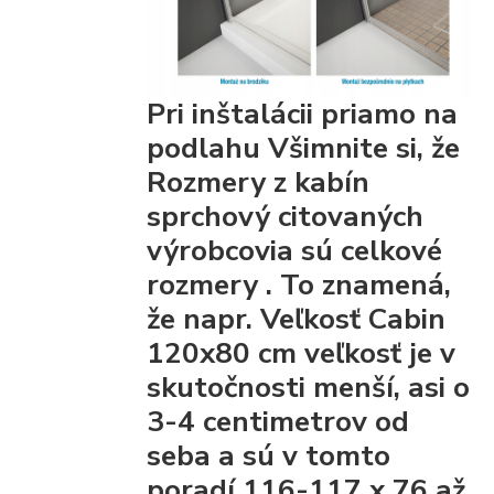
Pri inštalácii priamo na
podlahu Všimnite si, že
Rozmery z kabín
sprchový citovaných
výrobcovia
sú celkové
rozmery
. To znamená,
že napr. Veľkosť Cabin
120x80 cm veľkosť je v
skutočnosti menší, asi o
3-4 centimetrov od
seba a sú v tomto
poradí 116-117 x 76 až