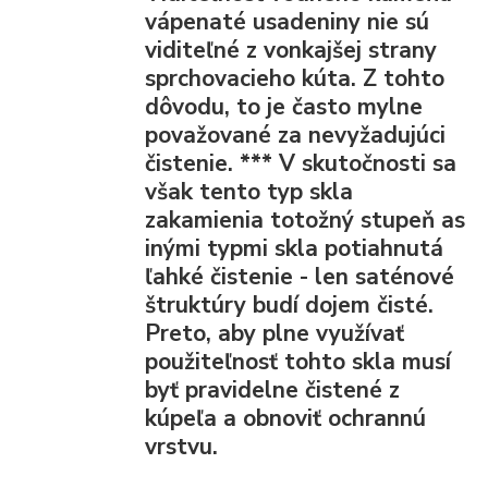
vápenaté usadeniny nie sú
viditeľné z vonkajšej strany
sprchovacieho kúta. Z tohto
dôvodu, to je často mylne
považované za nevyžadujúci
čistenie.
***
V skutočnosti sa
však tento typ skla
zakamienia totožný stupeň as
inými typmi skla potiahnutá
ľahké čistenie - len saténové
štruktúry budí dojem čisté.
Preto, aby plne využívať
použiteľnosť tohto skla musí
byť pravidelne čistené z
kúpeľa a obnoviť ochrannú
vrstvu.