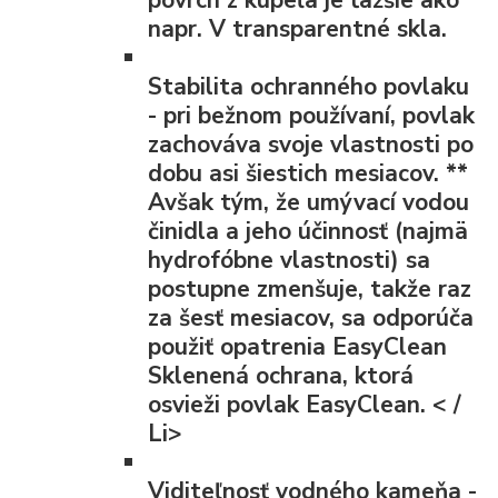
napr. V transparentné skla.
Stabilita ochranného povlaku
- pri bežnom používaní, povlak
zachováva svoje vlastnosti po
dobu asi šiestich mesiacov.
**
Avšak tým, že umývací vodou
činidla a jeho účinnosť (najmä
hydrofóbne vlastnosti) sa
postupne zmenšuje, takže raz
za šesť mesiacov, sa odporúča
použiť opatrenia EasyClean
Sklenená ochrana, ktorá
osvieži povlak EasyClean. < /
Li>
Viditeľnosť vodného kameňa
-