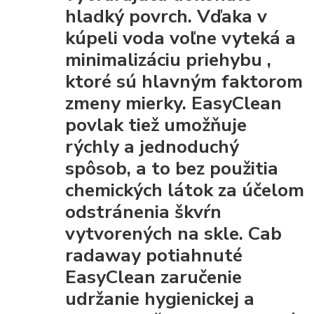
hladký povrch. Vďaka
v
kúpeli voda voľne vyteká a
minimalizáciu priehybu
,
ktoré sú hlavným faktorom
zmeny mierky. EasyClean
povlak tiež umožňuje
rýchly a jednoduchý
spôsob, a to bez použitia
chemických látok za účelom
odstránenia škvŕn
vytvorených na skle. Cab
radaway potiahnuté
EasyClean
zaručenie
udržanie hygienickej a