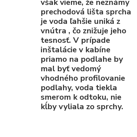
však vieme, že
neznámy
prechodová lišta
sprcha
je voda ľahšie uniká z
vnútra
, čo znižuje jeho
tesnosť. V prípade
inštalácie v kabíne
priamo na podlahe by
mal byť vedomý
vhodného profilovanie
podlahy, voda tiekla
smerom k odtoku, nie
kĺby vyliala zo sprchy.