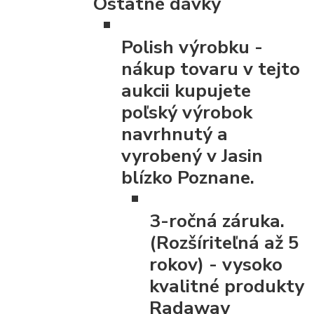
Ostatné dávky
Polish výrobku
-
nákup tovaru v tejto
aukcii kupujete
poľský výrobok
navrhnutý a
vyrobený v Jasin
blízko Poznane.
3-ročná záruka.
(Rozšíriteľná až 5
rokov)
- vysoko
kvalitné produkty
Radaway