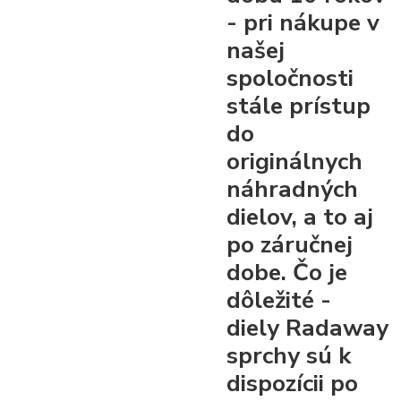
- pri nákupe v
našej
spoločnosti
stále prístup
do
originálnych
náhradných
dielov, a to aj
po záručnej
dobe. Čo je
dôležité -
diely Radaway
sprchy sú k
dispozícii po