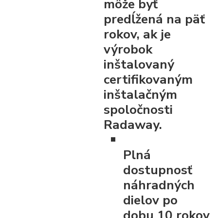
môže byť
predĺžená na päť
rokov, ak je
výrobok
inštalovaný
certifikovaným
inštalačným
spoločnosti
Radaway.
Plná
dostupnosť
náhradných
dielov po
dobu 10 rokov