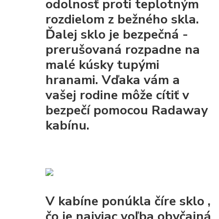
odolnosť proti teplotným
rozdielom z bežného skla.
Ďalej sklo je
bezpečná
-
prerušovaná rozpadne na
malé kúsky tupými
hranami. Vďaka vám a
vašej rodine môže cítiť v
bezpečí pomocou Radaway
kabínu.
V kabíne ponúkla
číre sklo
,
čo je najviac voľba obyčajná