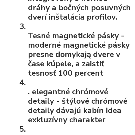
dráhy a bočných posuvných
dverí inštalácia profilov.
Tesné magnetické pásky
-
moderné magnetické pásky
presne domykają dvere v
čase kúpele, a zaistiť
tesnosť 100 percent
.
elegantné chrómové
detaily
- štýlové chrómové
detaily dávajú kabín Idea
exkluzívny charakter