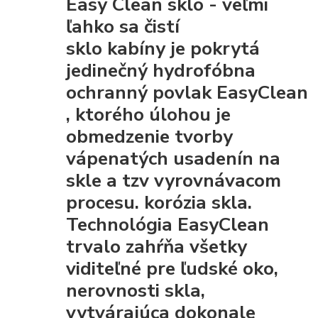
Easy Clean sklo - veľmi
ľahko sa čistí
sklo kabíny je pokrytá
jedinečný hydrofóbna
ochranný povlak EasyClean
, ktorého úlohou je
obmedzenie tvorby
vápenatých usadenín na
skle a tzv vyrovnávacom
procesu. korózia skla.
Technológia EasyClean
trvalo zahŕňa všetky
viditeľné pre ľudské oko,
nerovnosti skla,
vytvárajúca dokonale