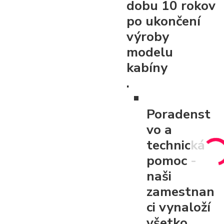
dobu 10 rokov
po ukončení
výroby
modelu
kabíny
.
Poradenst
vo a
technická
pomoc
-
naši
zamestnan
ci vynaloží
všetko