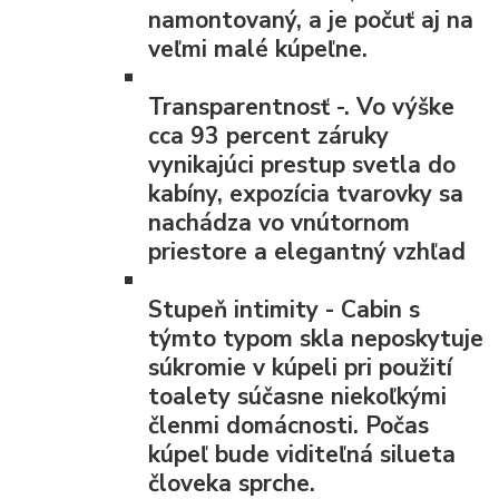
namontovaný, a je počuť aj na
veľmi malé kúpeľne.
Transparentnosť
-. Vo výške
cca 93 percent záruky
vynikajúci prestup svetla do
kabíny, expozícia tvarovky sa
nachádza vo vnútornom
priestore a elegantný vzhľad
Stupeň intimity
- Cabin s
týmto typom skla neposkytuje
súkromie v kúpeli pri použití
toalety súčasne niekoľkými
členmi domácnosti. Počas
kúpeľ bude viditeľná silueta
človeka sprche.