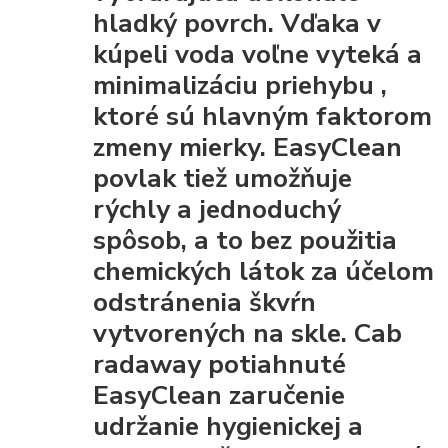
hladký povrch. Vďaka
v
kúpeli voda voľne vyteká a
minimalizáciu priehybu
,
ktoré sú hlavným faktorom
zmeny mierky. EasyClean
povlak tiež umožňuje
rýchly a jednoduchý
spôsob, a to bez použitia
chemických látok za účelom
odstránenia škvŕn
vytvorených na skle. Cab
radaway potiahnuté
EasyClean
zaručenie
udržanie hygienickej a