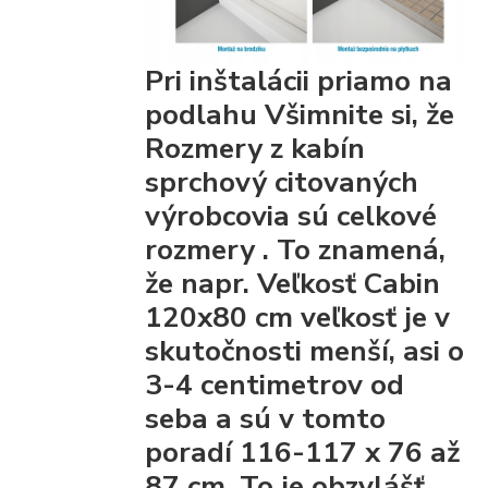
Pri inštalácii priamo na
podlahu Všimnite si, že
Rozmery z kabín
sprchový citovaných
výrobcovia
sú celkové
rozmery
. To znamená,
že napr. Veľkosť Cabin
120x80 cm veľkosť je v
skutočnosti menší, asi o
3-4 centimetrov od
seba a sú v tomto
poradí 116-117 x 76 až
87 cm. To je obzvlášť