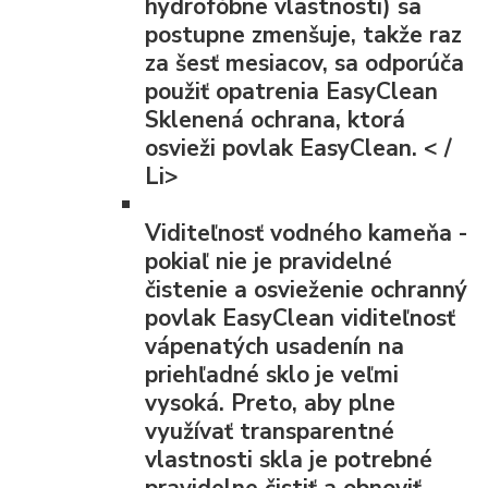
hydrofóbne vlastnosti) sa
postupne zmenšuje, takže raz
za šesť mesiacov, sa odporúča
použiť opatrenia EasyClean
Sklenená ochrana, ktorá
osvieži povlak EasyClean. < /
Li>
Viditeľnosť vodného kameňa
-
pokiaľ nie je pravidelné
čistenie a osvieženie ochranný
povlak EasyClean viditeľnosť
vápenatých usadenín na
priehľadné sklo je veľmi
vysoká. Preto, aby plne
využívať transparentné
vlastnosti skla je potrebné
pravidelne čistiť a obnoviť