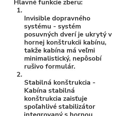
Hlavné funkcie zberu:
Invisible dopravného
systému
- systém
posuvných dverí je ukrytý v
hornej konštrukcii kabínu,
takže kabína má veľmi
minimalistický, nepôsobí
rušivo formulár.
Stabilná konštrukcia
-
Kabína stabilná
konštrukcia zaisťuje
spoľahlivé stabilizátor
integrovaný s hornou