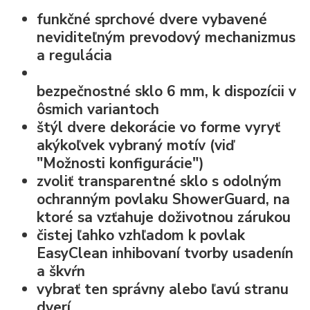
funkčné sprchové dvere vybavené
neviditeľným prevodový mechanizmus
a regulácia
bezpečnostné sklo
6 mm, k dispozícii v
ôsmich variantoch
štýl dvere dekorácie vo forme
vyryť
akýkoľvek vybraný motív
(viď
"Možnosti konfigurácie")
zvoliť transparentné sklo s odolným
ochranným povlaku ShowerGuard, na
ktoré sa vzťahuje doživotnou zárukou
čistej ľahko vzhľadom k
povlak
EasyClean
inhibovaní tvorby usadenín
a škvŕn
vybrať ten správny alebo ľavú stranu
dverí