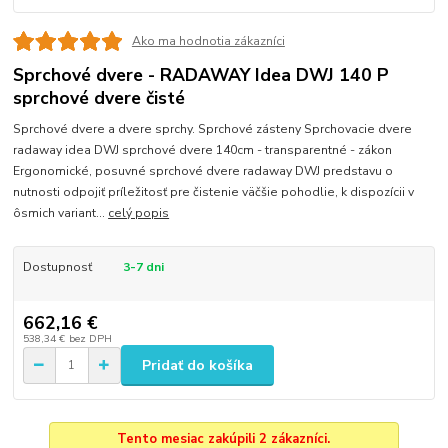
Ako ma hodnotia zákazníci
Sprchové dvere - RADAWAY Idea DWJ 140 P
sprchové dvere čisté
Sprchové dvere a dvere sprchy. Sprchové zásteny Sprchovacie dvere
radaway idea DWJ sprchové dvere 140cm - transparentné - zákon
Ergonomické, posuvné sprchové dvere radaway DWJ predstavu o
nutnosti odpojiť príležitosť pre čistenie väčšie pohodlie, k dispozícii v
ôsmich variant...
celý popis
Dostupnosť
3-7 dni
662,16 €
538,34 €
bez DPH
Pridať do košíka
Tento mesiac zakúpili 2 zákazníci.