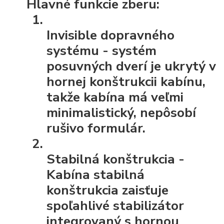
Hlavné funkcie zberu:
Invisible dopravného
systému
- systém
posuvných dverí je ukrytý v
hornej konštrukcii kabínu,
takže kabína má veľmi
minimalistický, nepôsobí
rušivo formulár.
Stabilná konštrukcia
-
Kabína stabilná
konštrukcia zaisťuje
spoľahlivé stabilizátor
integrovaný s hornou