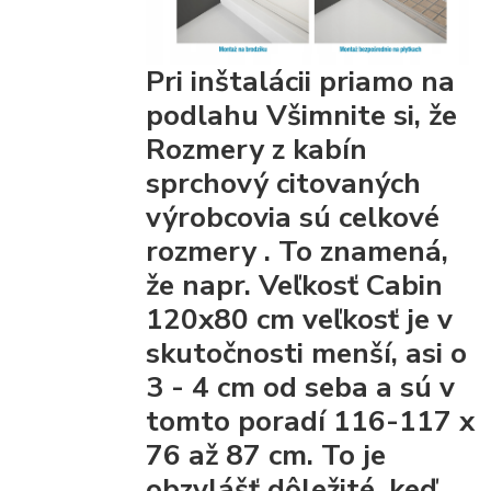
Pri inštalácii priamo na
podlahu Všimnite si, že
Rozmery z kabín
sprchový citovaných
výrobcovia
sú celkové
rozmery
. To znamená,
že napr. Veľkosť Cabin
120x80 cm veľkosť je v
skutočnosti menší, asi o
3 - 4 cm od seba a sú v
tomto poradí 116-117 x
76 až 87 cm. To je
obzvlášť dôležité, keď