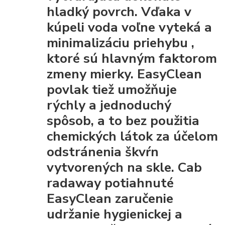
hladký povrch. Vďaka
v
kúpeli voda voľne vyteká a
minimalizáciu priehybu
,
ktoré sú hlavným faktorom
zmeny mierky. EasyClean
povlak tiež umožňuje
rýchly a jednoduchý
spôsob, a to bez použitia
chemických látok za účelom
odstránenia škvŕn
vytvorených na skle. Cab
radaway potiahnuté
EasyClean
zaručenie
udržanie hygienickej a