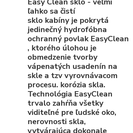
Easy Clean sklo - veľmi
ľahko sa čistí
sklo kabíny je pokrytá
jedinečný hydrofóbna
ochranný povlak EasyClean
, ktorého úlohou je
obmedzenie tvorby
vápenatých usadenín na
skle a tzv vyrovnávacom
procesu. korózia skla.
Technológia EasyClean
trvalo zahŕňa všetky
viditeľné pre ľudské oko,
nerovnosti skla,
vytvárajúca dokonale