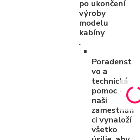
po ukončení
výroby
modelu
kabíny
.
Poradenst
vo a
technická
pomoc
-
naši
zamestnan
ci vynaloží
všetko
úsilie, aby