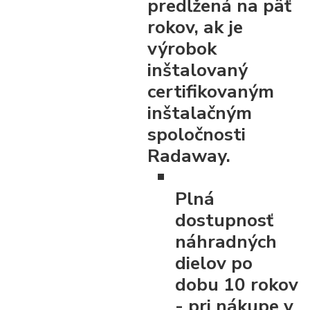
predĺžená na päť
rokov, ak je
výrobok
inštalovaný
certifikovaným
inštalačným
spoločnosti
Radaway.
Plná
dostupnosť
náhradných
dielov po
dobu 10 rokov
- pri nákupe v