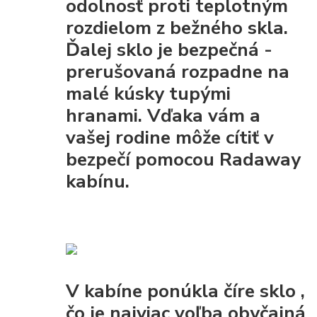
odolnosť proti teplotným
rozdielom z bežného skla.
Ďalej sklo je
bezpečná
-
prerušovaná rozpadne na
malé kúsky tupými
hranami. Vďaka vám a
vašej rodine môže cítiť v
bezpečí pomocou Radaway
kabínu.
V kabíne ponúkla
číre sklo
,
čo je najviac voľba obyčajná