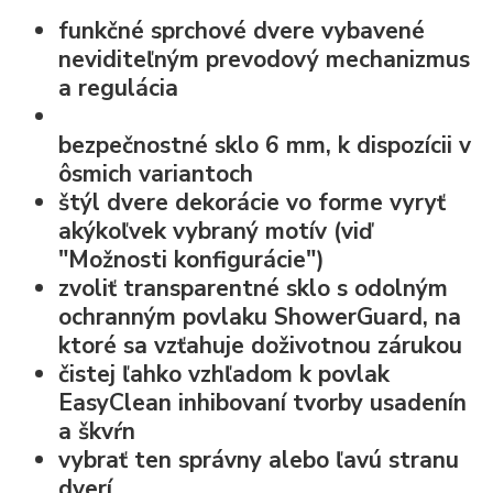
funkčné sprchové dvere vybavené
neviditeľným prevodový mechanizmus
a regulácia
bezpečnostné sklo
6 mm, k dispozícii v
ôsmich variantoch
štýl dvere dekorácie vo forme
vyryť
akýkoľvek vybraný motív
(viď
"Možnosti konfigurácie")
zvoliť transparentné sklo s odolným
ochranným povlaku ShowerGuard, na
ktoré sa vzťahuje doživotnou zárukou
čistej ľahko vzhľadom k
povlak
EasyClean
inhibovaní tvorby usadenín
a škvŕn
vybrať ten správny alebo ľavú stranu
dverí