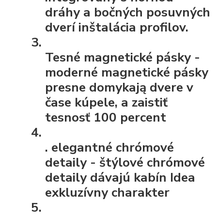
dráhy a bočných posuvných
dverí inštalácia profilov.
Tesné magnetické pásky
-
moderné magnetické pásky
presne domykają dvere v
čase kúpele, a zaistiť
tesnosť 100 percent
.
elegantné chrómové
detaily
- štýlové chrómové
detaily dávajú kabín Idea
exkluzívny charakter