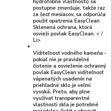
hydrofóbne vlastnosti) sa
postupne zmenšuje, takže raz
za šesť mesiacov, sa odporúča
použiť opatrenia EasyClean
Sklenená ochrana, ktorá
osvieži povlak EasyClean. < /
Li>
Viditeľnosť vodného kameňa
-
pokiaľ nie je pravidelné
čistenie a osvieženie ochranný
povlak EasyClean viditeľnosť
vápenatých usadenín na
priehľadné sklo je veľmi
vysoká. Preto, aby plne
využívať transparentné
vlastnosti skla je potrebné
pravidelne čistiť a obnoviť