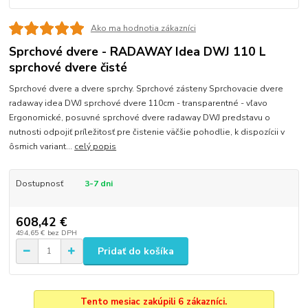
Ako ma hodnotia zákazníci
Sprchové dvere - RADAWAY Idea DWJ 110 L
sprchové dvere čisté
Sprchové dvere a dvere sprchy. Sprchové zásteny Sprchovacie dvere
radaway idea DWJ sprchové dvere 110cm - transparentné - vľavo
Ergonomické, posuvné sprchové dvere radaway DWJ predstavu o
nutnosti odpojiť príležitosť pre čistenie väčšie pohodlie, k dispozícii v
ôsmich variant...
celý popis
Dostupnosť
3-7 dni
608,42 €
494,65 €
bez DPH
Pridať do košíka
Tento mesiac zakúpili 6 zákazníci.