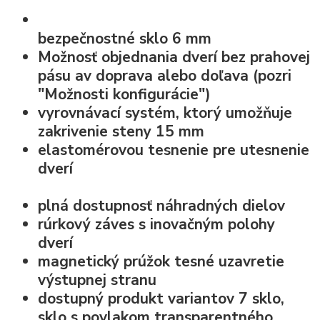
bezpečnostné sklo
6 mm
Možnosť objednania dverí bez prahovej
pásu av doprava alebo doľava (pozri
"Možnosti konfigurácie")
vyrovnávací systém, ktorý umožňuje
zakrivenie steny 15 mm
elastomérovou
tesnenie pre utesnenie
dverí
plná dostupnosť náhradných dielov
rúrkový záves s inovačným polohy
dverí
magnetický prúžok tesné uzavretie
výstupnej stranu
dostupný produkt variantov 7 sklo,
sklo s povlakom transparentného