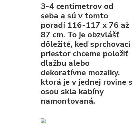
3-4 centimetrov od
seba a sú v tomto
poradí 116-117 x 76 až
87 cm. To je obzvlášť
dôležité, keď sprchovací
priestor chceme položiť
dlažbu alebo
dekoratívne mozaiky,
ktorá je v jednej rovine s
osou skla kabíny
namontovaná.