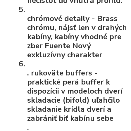
nečistôt do vnútra profilu.
chrómové detaily
- Brass
chrómu, nájsť len v drahých
kabíny, kabíny vhodné pre
zber Fuente Nový
exkluzívny charakter
.
rukoväte buffers
-
praktické perá buffer k
dispozícii v modeloch dverí
skladacie (bifold) uľahčilo
skladanie krídla dverí a
zabrániť biť kabínu sebe
.