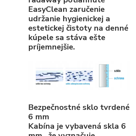
EasyClean
zaručenie
udržanie hygienickej a
estetickej čistoty
na denné
kúpele sa stáva ešte
príjemnejšie.
Bezpečnostné sklo tvrdené
6 mm
Kabína je vybavená
skla 6
mm
, že
vyznačuje