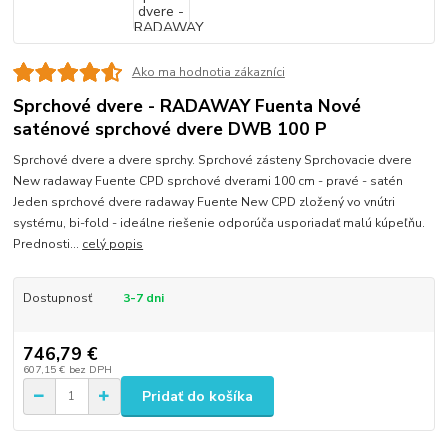
Ako ma hodnotia zákazníci
Sprchové dvere - RADAWAY Fuenta Nové
saténové sprchové dvere DWB 100 P
Sprchové dvere a dvere sprchy. Sprchové zásteny Sprchovacie dvere
New radaway Fuente CPD sprchové dverami 100 cm - pravé - satén
Jeden sprchové dvere radaway Fuente New CPD zložený vo vnútri
systému, bi-fold - ideálne riešenie odporúča usporiadať malú kúpeľňu.
Prednosti...
celý popis
Dostupnosť
3-7 dni
746,79 €
607,15 €
bez DPH
Pridať do košíka