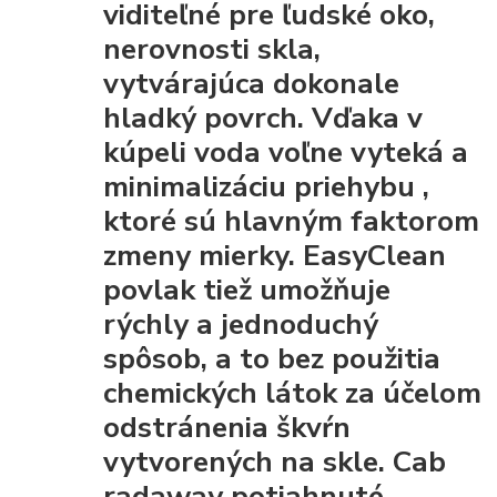
viditeľné pre ľudské oko,
nerovnosti skla,
vytvárajúca dokonale
hladký povrch. Vďaka
v
kúpeli voda voľne vyteká a
minimalizáciu priehybu
,
ktoré sú hlavným faktorom
zmeny mierky. EasyClean
povlak tiež umožňuje
rýchly a jednoduchý
spôsob, a to bez použitia
chemických látok za účelom
odstránenia škvŕn
vytvorených na skle. Cab
radaway potiahnuté