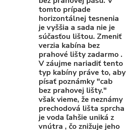
bez prahovej pásu.
V
tomto prípade
horizontálnej tesnenia
je vyššia a sada nie je
súčasťou lištou.
Zmeniť
verzia kabína bez
prahové lišty
zadarmo
.
V záujme nariadiť tento
typ kabíny práve to, aby
písať poznámky "cab
bez prahovej lišty."
však vieme, že
neznámy
prechodová lišta
sprcha
je voda ľahšie uniká z
vnútra
, čo znižuje jeho