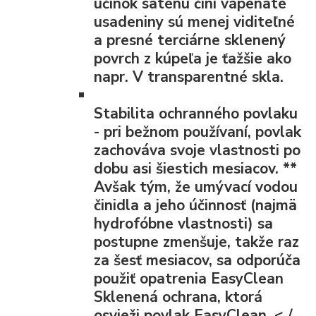
účinok saténu činí vápenaté
usadeniny sú menej viditeľné
a presné terciárne sklenený
povrch z kúpeľa je ťažšie ako
napr. V transparentné skla.
Stabilita ochranného povlaku
- pri bežnom používaní, povlak
zachováva svoje vlastnosti po
dobu asi šiestich mesiacov.
**
Avšak tým, že umývací vodou
činidla a jeho účinnosť (najmä
hydrofóbne vlastnosti) sa
postupne zmenšuje, takže raz
za šesť mesiacov, sa odporúča
použiť opatrenia EasyClean
Sklenená ochrana, ktorá
osvieži povlak EasyClean. < /