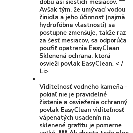
dobu asi šiestich mesiacov.
**
Avšak tým, že umývací vodou
činidla a jeho účinnosť (najmä
hydrofóbne vlastnosti) sa
postupne zmenšuje, takže raz
za šesť mesiacov, sa odporúča
použiť opatrenia EasyClean
Sklenená ochrana, ktorá
osvieži povlak EasyClean. < /
Li>
Viditeľnosť vodného kameňa
-
pokiaľ nie je pravidelné
čistenie a osvieženie ochranný
povlak EasyClean viditeľnosť
vápenatých usadenín na
sklenené grafitu je pomerne
veľká.
***
Ak chcete teda plne