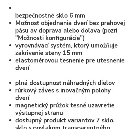
bezpečnostné sklo
6 mm
Možnosť objednania dverí bez prahovej
pásu av doprava alebo doľava (pozri
"Možnosti konfigurácie")
vyrovnávací systém, ktorý umožňuje
zakrivenie steny 15 mm
elastomérovou
tesnenie pre utesnenie
dverí
plná dostupnosť náhradných dielov
rúrkový záves s inovačným polohy
dverí
magnetický prúžok tesné uzavretie
výstupnej stranu
dostupný produkt variantov 7 sklo,
sklo s povlakom transparentného