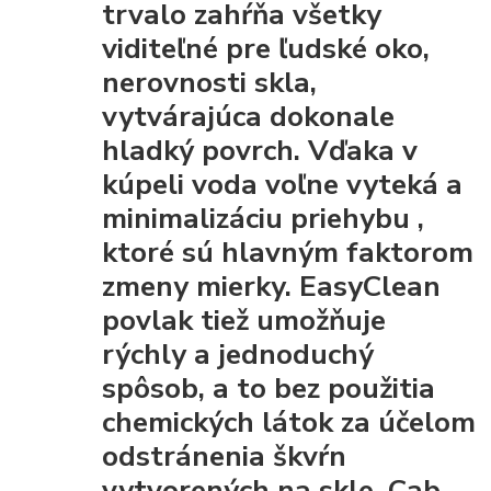
trvalo zahŕňa všetky
viditeľné pre ľudské oko,
nerovnosti skla,
vytvárajúca dokonale
hladký povrch. Vďaka
v
kúpeli voda voľne vyteká a
minimalizáciu priehybu
,
ktoré sú hlavným faktorom
zmeny mierky. EasyClean
povlak tiež umožňuje
rýchly a jednoduchý
spôsob, a to bez použitia
chemických látok za účelom
odstránenia škvŕn
vytvorených na skle. Cab