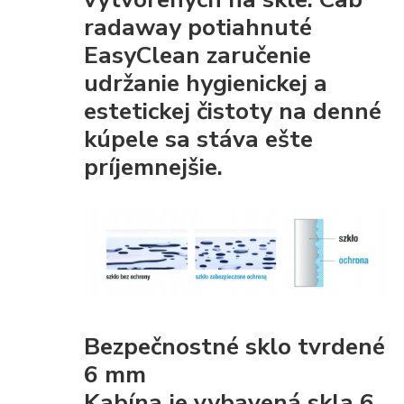
radaway potiahnuté
EasyClean
zaručenie
udržanie hygienickej a
estetickej čistoty
na denné
kúpele sa stáva ešte
príjemnejšie.
Bezpečnostné sklo tvrdené
6 mm
Kabína je vybavená
skla 6