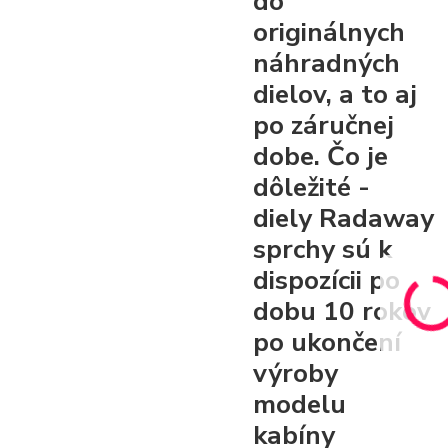
do
originálnych
náhradných
dielov, a to aj
po záručnej
dobe. Čo je
dôležité -
diely Radaway
sprchy sú k
dispozícii po
dobu 10 rokov
po ukončení
výroby
modelu
kabíny