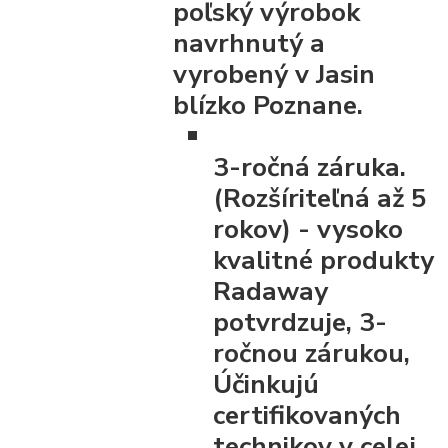
poľský výrobok
navrhnutý a
vyrobený v Jasin
blízko Poznane.
3-ročná záruka.
(Rozšíriteľná až 5
rokov)
- vysoko
kvalitné produkty
Radaway
potvrdzuje, 3-
ročnou zárukou,
Účinkujú
certifikovaných
technikov v celej