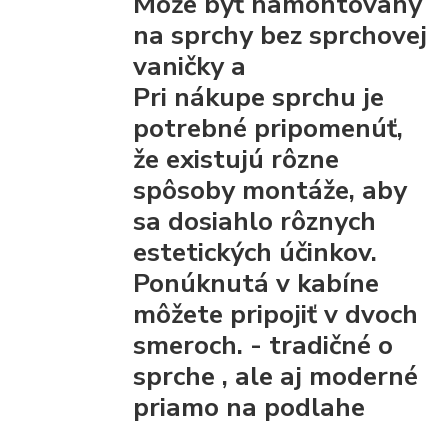
Môže byť namontovaný
na sprchy bez sprchovej
vaničky a
Pri nákupe sprchu je
potrebné pripomenúť,
že existujú rôzne
spôsoby montáže, aby
sa dosiahlo rôznych
estetických účinkov.
Ponúknutá v kabíne
môžete pripojiť
v dvoch
smeroch. - tradičné
o
sprche
, ale aj moderné
priamo na podlahe