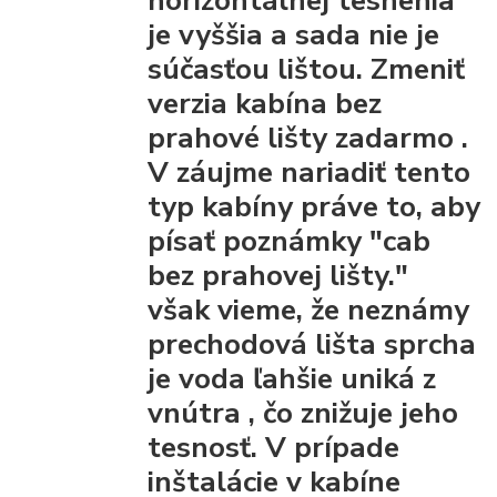
horizontálnej tesnenia
je vyššia a sada nie je
súčasťou lištou.
Zmeniť
verzia kabína bez
prahové lišty
zadarmo
.
V záujme nariadiť tento
typ kabíny práve to, aby
písať poznámky "cab
bez prahovej lišty."
však vieme, že
neznámy
prechodová lišta
sprcha
je voda ľahšie uniká z
vnútra
, čo znižuje jeho
tesnosť. V prípade
inštalácie v kabíne