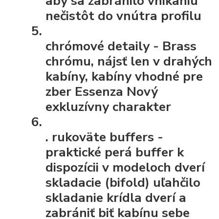
aby sa zabránilo vnikaniu
nečistôt do vnútra profilu
chrómové detaily
- Brass
chrómu, nájsť len v drahých
kabíny, kabíny vhodné pre
zber Essenza Nový
exkluzívny charakter
.
rukoväte buffers
-
praktické perá buffer k
dispozícii v modeloch dverí
skladacie (bifold) uľahčilo
skladanie krídla dverí a
zabrániť biť kabínu sebe