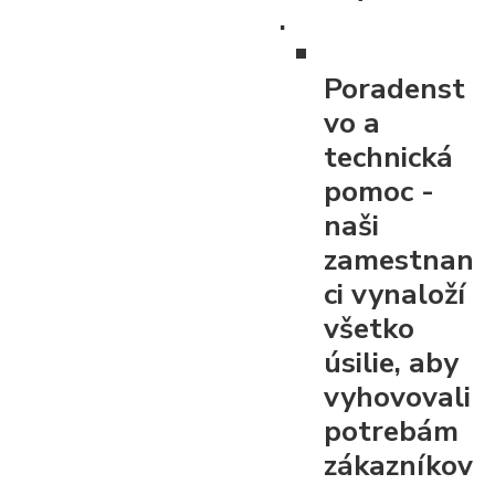
.
Poradenst
vo a
technická
pomoc
-
naši
zamestnan
ci vynaloží
všetko
úsilie, aby
vyhovovali
potrebám
zákazníkov