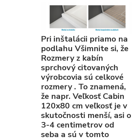
Pri inštalácii priamo na
podlahu Všimnite si, že
Rozmery z kabín
sprchový citovaných
výrobcovia
sú celkové
rozmery
. To znamená,
že napr. Veľkosť Cabin
120x80 cm veľkosť je v
skutočnosti menší, asi o
3-4 centimetrov od
seba a sú v tomto