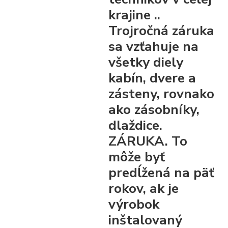
krajine ..
Trojročná záruka
sa vzťahuje na
všetky diely
kabín, dvere a
zásteny, rovnako
ako zásobníky,
dlaždice.
ZÁRUKA. To
môže byť
predĺžená na päť
rokov, ak je
výrobok
inštalovaný