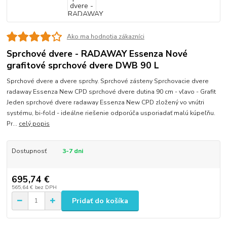
Ako ma hodnotia zákazníci
Sprchové dvere - RADAWAY Essenza Nové
grafitové sprchové dvere DWB 90 L
Sprchové dvere a dvere sprchy. Sprchové zásteny Sprchovacie dvere
radaway Essenza New CPD sprchové dvere dutina 90 cm - vľavo - Grafit
Jeden sprchové dvere radaway Essenza New CPD zložený vo vnútri
systému, bi-fold - ideálne riešenie odporúča usporiadať malú kúpeľňu.
Pr...
celý popis
Dostupnosť
3-7 dni
695,74 €
565,64 €
bez DPH
Pridať do košíka